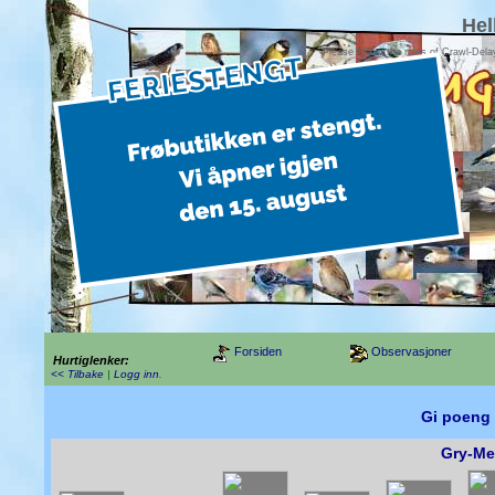
Hel
Please follow the rules of Crawl-Del
Forsiden
Observasjoner
Hurtiglenker:
<< Tilbake
|
Logg inn
.
Gi poeng 
Gry-Me