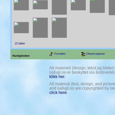
15 bilder
Forsiden
Observasjoner
Hurtiglenker:
Alt materiell (design, tekst og bilde
oafugl.no er beskyttet via åndsverklov
klikk her
.
All material (text, design, and pictu
and oafugl.no are copyrighted by law.
click here
.