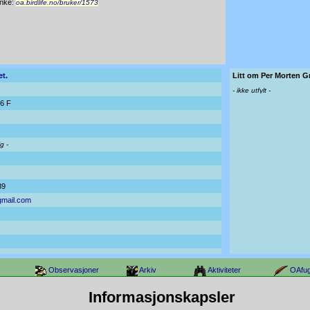
nke:
oa.birdlife.no/bruker/1573
et.
Litt om Per Morten G
- ikke utfylt -
36 F
ig -
89
gmail.com
Observasjoner
Arkiv
Aktiviteter
OAfug
Informasjonskapsler
design, tekst og bilder) under domenene oa.birdlife.no, nofoa.no og oafugl.no er beskyttet via 