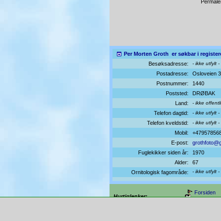
Permale
Per Morten Groth
er søkbar i register
Besøksadresse:
- ikke utfylt -
Postadresse:
Osloveien 
Postnummer:
1440
Poststed:
DRØBAK
Land:
- ikke offentl
Telefon dagtid:
- ikke utfylt -
Telefon kveldstid:
- ikke utfylt -
Mobil:
+47957856
E-post:
grothfoto@
Fuglekikker siden år:
1970
Alder:
67
- ikke utfylt -
Ornitologisk fagområde:
Forsiden
Hurtiglenker:
Alt materiell (