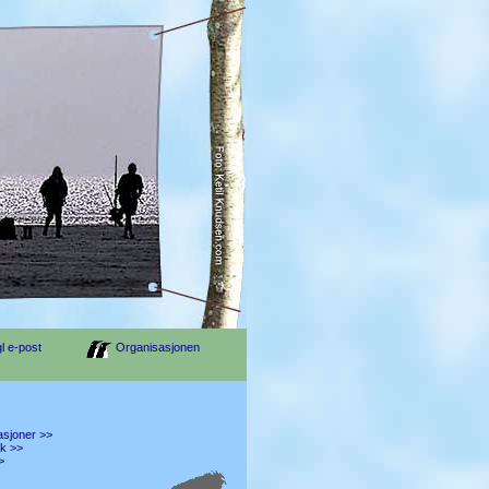
l e-post
Organisasjonen
sjoner >>
kk >>
>