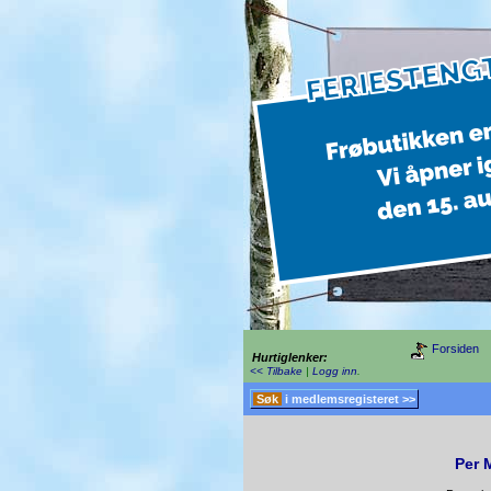
Forsiden
Hurtiglenker:
<< Tilbake
|
Logg inn
.
Søk
i medlemsregisteret >>
Per 