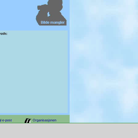
roth:
l e-post
Organisasjonen
åndsverkloven.