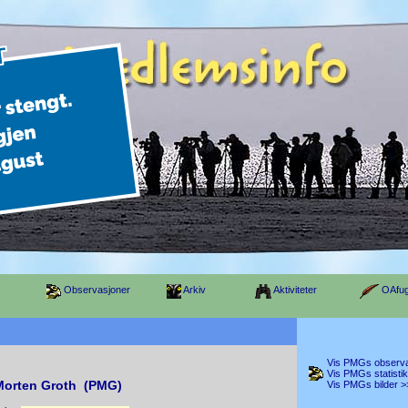
Observasjoner
Arkiv
Aktiviteter
OAfug
Vis PMGs observa
Vis PMGs statisti
Morten Groth (PMG)
Vis PMGs bilder >