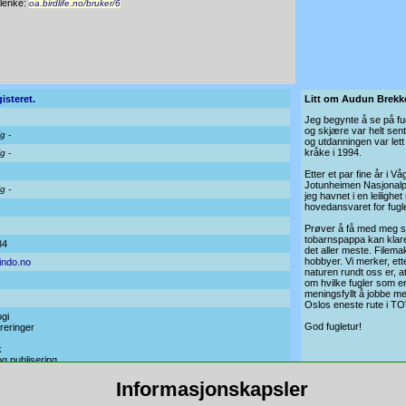
lenke:
oa.birdlife.no/bruker/6
isteret.
Litt om Audun Brekk
Jeg begynte å se på fug
og skjære var helt sent
ig -
og utdanningen var let
kråke i 1994.
ig -
Etter et par fine år i V
Jotunheimen Nasjonalpark 
ig -
jeg havnet i en leilighe
hovedansvaret for fugle
Prøver å få med meg s
tobarnspappa kan klare.
84
det aller meste. Filem
hobbyer. Vi merker, et
ndo.no
naturen rundt oss er, a
om hvilke fugler som er s
meningsfyllt å jobbe me
Oslos eneste rute i TO
ogi
God fugletur!
reringer
k
g publisering
Informasjonskapsler
Observasjoner
Arkiv
Aktiviteter
OAfug