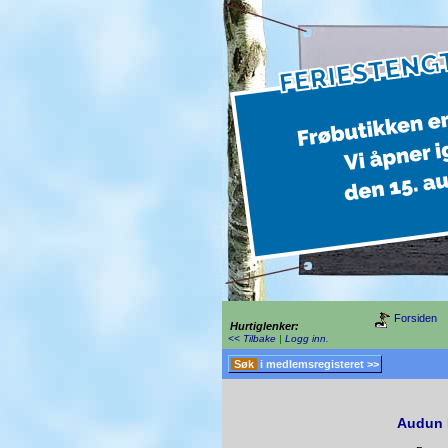
Forsiden
Hurtiglenker:
<< Tilbake
|
Logg inn
.
Søk
i medlemsregisteret >>
Audun 