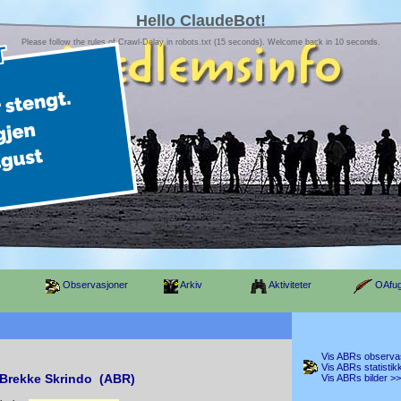
Hello ClaudeBot!
Please follow the rules of Crawl-Delay in robots.txt (15 seconds). Welcome back in 10 seconds.
Observasjoner
Arkiv
Aktiviteter
OAfug
Vis ABRs observa
Vis ABRs statistik
Brekke Skrindo (ABR)
Vis ABRs bilder >>