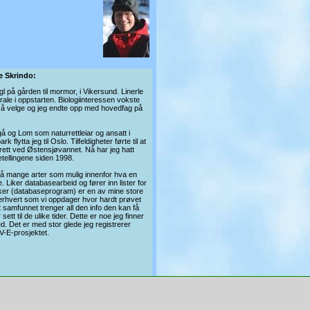
e Skrindo:
l på gården til mormor, i Vikersund. Linerle
rale i oppstarten. Biologiinteressen vokste
t å velge og jeg endte opp med hovedfag på
ågå og Lom som naturrettleiar og ansatt i
flytta jeg til Oslo. Tilfeldigheter førte til at
t rett ved Østensjøvannet. Nå har jeg hatt
tellingene siden 1998.
å mange arter som mulig innenfor hva en
 Liker databasearbeid og fører inn lister for
aker (databaseprogram) er en av mine store
terhvert som vi oppdager hvor hardt prøvet
t samfunnet trenger all den info den kan få
ett til de ulike tider. Dette er noe jeg finner
d. Det er med stor glede jeg registrerer
V-E-prosjektet.
l e-post
Organisasjonen