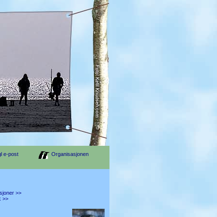
l e-post
Organisasjonen
sjoner >>
k >>