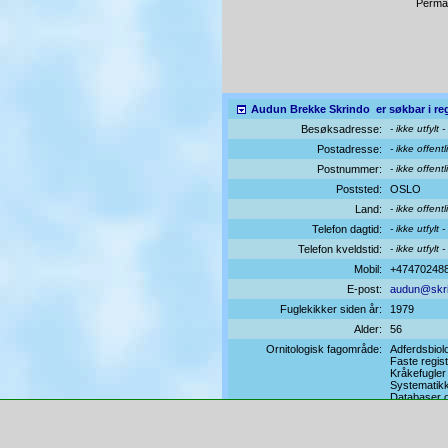
Perma
Audun Brekke Skrindo
er søkbar i reg
Besøksadresse:
- ikke utfylt -
Postadresse:
- ikke offentl
Postnummer:
- ikke offentl
Poststed:
OSLO
Land:
- ikke offentl
Telefon dagtid:
- ikke utfylt -
Telefon kveldstid:
- ikke utfylt -
Mobil:
+47470248
E-post:
audun@skri
Fuglekikker siden år:
1979
Alder:
56
Ornitologisk fagområde:
Adferdsbiol
Faste regist
Kråkefugler
Systematik
Databaser o
Forsiden
Hurtiglenker: