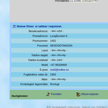
Permalenke:
oa.birdlife.no/bruker/753
Steinar Olsen
er søkbar i registeret.
Besøksadresse:
- ikke utfylt -
Postadresse:
Lyngåsveien 6
Postnummer:
1452
Poststed:
NESODDTANGEN
Land:
- ikke offentlig -
Telefon dagtid:
- ikke offentlig -
Telefon kveldstid:
- ikke utfylt -
Mobil:
+47 95028469
E-post:
stol3@online.no
Fuglekikker siden år:
1963
Alder:
- ikke offentlig -
Ornitologisk fagområde:
Rovfugl
Forsiden
Observasjoner
Hurtiglenker:
Alt materiell (design, tekst og bilde