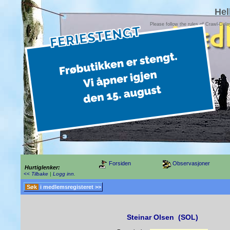
Hel
Please follow the rules of Crawl-Del
Forsiden
Observasjoner
Hurtiglenker:
<< Tilbake
|
Logg inn
.
Søk
i medlemsregisteret >>
Steinar Olsen (SOL)