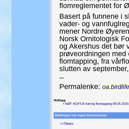
flomreglementet for 
Basert på funnene i s
vader- og vannfuglreg
mener Nordre Øyeren
Norsk Ornitologisk Fo
og Akershus det bør v
prøveordningen med 
flomtapping, fra vårfl
slutten av september
--
Permalenke:
oa.birdli
Vedlegg
•
NØF-NOFOA-høring-flomtapping-08.05.2020.
Meldingen har ingen kommentarer
<<Tilbake