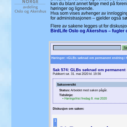
kan du blant annet følge med på foren
høringer og lignende.
Hva som vises avhenger av innlogging
for administrasjonen – gjelder også s
Flere av sakene legges ut for diskus
BirdLife Oslo og Akershus – fugler 
Høringer: «GLBs søknad om permanent endring i 
Sak 574: GLBs søknad om permanent e
Publisert sø. 31. mai 2020 kl. 19.56
Saksoversikt
Status:
Arbeidet med saken pågår.
Tidslinje:
• Høringsfrist fredag 8. mai 2020
Diskusjon om saken:
1