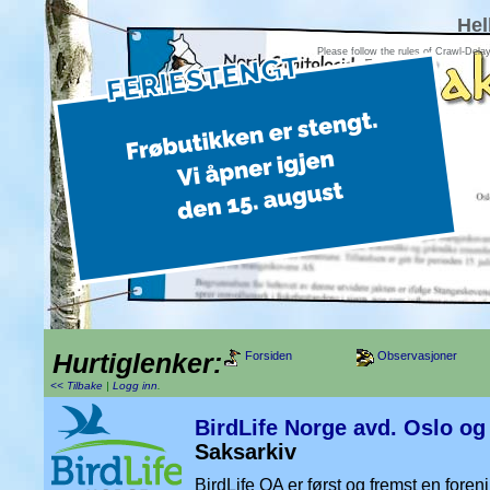
Hel
Please follow the rules of Crawl-Dela
Hurtiglenker:
Forsiden
Observasjoner
<< Tilbake
|
Logg inn
.
BirdLife Norge avd. Oslo o
Saksarkiv
BirdLife OA er først og fremst en foren