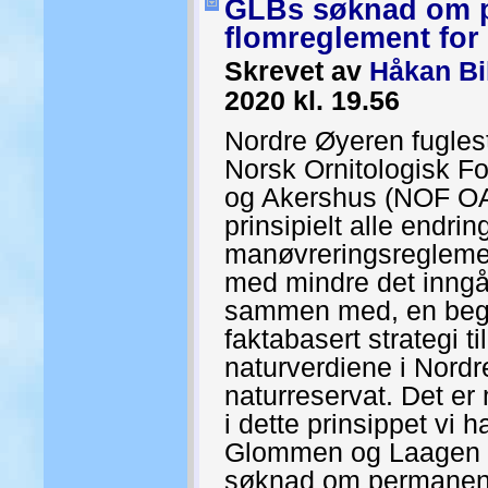
GLBs søknad om p
flomreglement for
Skrevet av
Håkan Bi
2020 kl. 19.56
Nordre Øyeren fugles
Norsk Ornitologisk F
og Akershus (NOF OA
prinsipielt alle endring
manøvreringsregleme
med mindre det inngår i
sammen med, en beg
faktabasert strategi ti
naturverdiene i Nord
naturreservat. Det e
i dette prinsippet vi h
Glommen og Laagen b
søknad om permanent