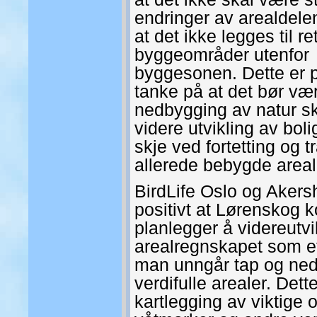
endringer av arealdelen
at det ikke legges til re
byggeområder utenfor
byggesonen. Dette er p
tanke på at det bør vær
nedbygging av natur sk
videre utvikling av bol
skje ved fortetting og 
allerede bebygde areal
BirdLife Oslo og Akers
positivt at Lørenskog
planlegger å videreutvi
arealregnskapet som et 
man unngår tap og ne
verdifulle arealer. Det
kartlegging av viktige