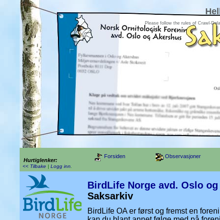
Hel
Please follow the rules of Crawl-Del
Forsiden
Observasjoner
Hurtiglenker:
<< Tilbake
|
Logg inn
.
BirdLife Norge avd. Oslo o
Saksarkiv
BirdLife OA er først og fremst en foren
kan du blant annet følge med på foren