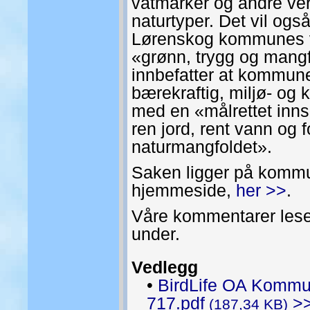
våtmarker og andre ve
naturtyper. Det vil ogs
Lørenskog kommunes v
«grønn, trygg og mang
innbefatter at kommun
bærekraftig, miljø- og 
med en «målrettet innsat
ren jord, rent vann og 
naturmangfoldet».
Saken ligger på komm
hjemmeside,
her >>
.
Våre kommentarer lese
under.
Vedlegg
•
BirdLife OA Kommu
717.pdf
>
(187,34 KB)