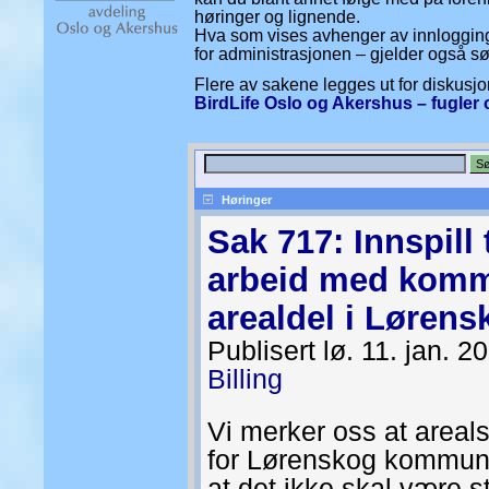
høringer og lignende.
Hva som vises avhenger av innlogging
for administrasjonen – gjelder også s
Flere av sakene legges ut for diskus
BirdLife Oslo og Akershus – fugler 
Høringer
Sak 717: Innspill 
arbeid med kom
arealdel i Lørens
Publisert lø. 11. jan. 2
Billing
Vi merker oss at areals
for Lørenskog kommune
at det ikke skal være s