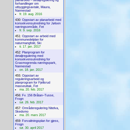
planarbeid – detaljregulering og
forhandlinger om
utbyggingsavtale, Maura,
Nannestad
fr. 19. aug. 2016
430:
Oppstart av planarbeid med
konsekvensutredning for Jølsen
næringsområde, Fet
fr. 9. sep. 2016
451:
Oppstart av arbeid med
kommunedelplan for
naturmangfold, Ski
ti. 17. jan. 2017
452:
Planprogram for
detaljregulering med
konsekvensutredning for
Grasmogrenda næringspark,
Nannestad
on. 18. jan. 2017
455:
Oppstart av
reguleringsarbeid og
planprogram for Fjellsrud
masseuttak, Fet
ma. 20. feb. 2017
456:
Fv. 156 Bråtan–Tusse,
Frogn
sø. 26. feb. 2017
457:
Områderegulering Nitelva,
Skedsmo
ma. 20. mars 2017
459:
Forvaltningsplan for gjess,
Frogn
sø. 30. april 2017