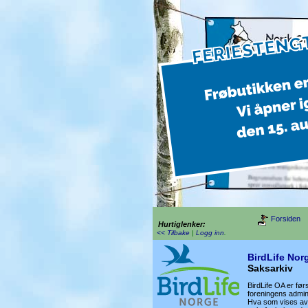
Forsiden
Hurtiglenker:
<< Tilbake
|
Logg inn
.
BirdLife Nor
Saksarkiv
BirdLife OA er før
foreningens admini
Hva som vises avh