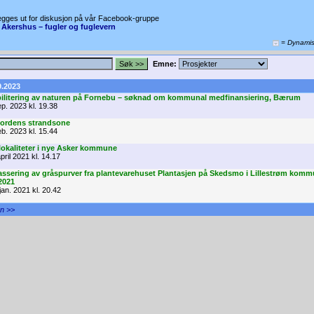
egges ut for diskusjon på vår Facebook-gruppe
 Akershus – fugler og fuglevern
= Dynami
Emne:
9.2023
litering av naturen på Fornebu – søknad om kommunal medfinansiering, Bærum
sep. 2023 kl. 19.38
jordens strandsone
feb. 2023 kl. 15.44
okaliteter i nye Asker kommune
april 2021 kl. 14.17
sering av gråspurver fra plantevarehuset Plantasjen på Skedsmo i Lillestrøm komm
2021
 jan. 2021 kl. 20.42
en >>