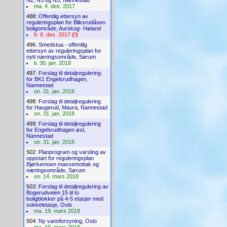
N2, N3 og N5, Nannestad
ma. 4. des. 2017
488:
Offentlig ettersyn av
reguleringsplan for Bliksrudåsen
boligområde, Aurskog- Høland
fr. 8. des. 2017
(!)
496:
Smedstua - offentlig
ettersyn av reguleringsplan for
nytt næringsområde, Sørum
ti. 30. jan. 2018
497:
Forslag til detaljregulering
for BK1 Engelsrudhagen,
Nannestad
on. 31. jan. 2018
498:
Forslag til detaljregulering
for Haugerud, Maura, Nannestad
on. 31. jan. 2018
499:
Forslag til detaljregulering
for Engelsrudhagen øst,
Nannestad
on. 31. jan. 2018
502:
Planprogram og varsling av
oppstart for reguleringsplan
Bjørkemoen massemottak og
næringsområde, Sørum
on. 14. mars 2018
503:
Forslag til detaljregulering av
Bogerudveien 15 til to
boligblokker på 4-5 etasjer med
sokkeletasje, Oslo
ma. 19. mars 2018
504:
Ny vannforsyning, Oslo