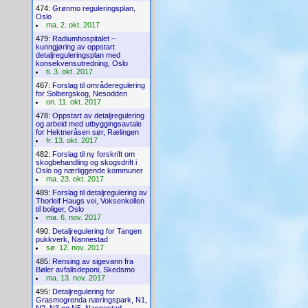
474:
Grønmo reguleringsplan,
Oslo
ma. 2. okt. 2017
479:
Radiumhospitalet –
kunngjøring av oppstart
detaljreguleringsplan med
konsekvensutredning, Oslo
ti. 3. okt. 2017
467:
Forslag til områderegulering
for Solbergskog, Nesodden
on. 11. okt. 2017
478:
Oppstart av detaljregulering
og arbeid med utbyggingsavtale
for Hektneråsen sør, Rælingen
fr. 13. okt. 2017
482:
Forslag til ny forskrift om
skogbehandling og skogsdrift i
Oslo og nærliggende kommuner
ma. 23. okt. 2017
489:
Forslag til detaljregulering av
Thorleif Haugs vei, Voksenkollen
til boliger, Oslo
ma. 6. nov. 2017
490:
Detaljregulering for Tangen
pukkverk, Nannestad
sø. 12. nov. 2017
485:
Rensing av sigevann fra
Bøler avfallsdeponi, Skedsmo
ma. 13. nov. 2017
495:
Detaljregulering for
Grasmogrenda næringspark, N1,