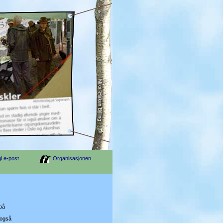
l e-post
Organisasjonen
 på
 også