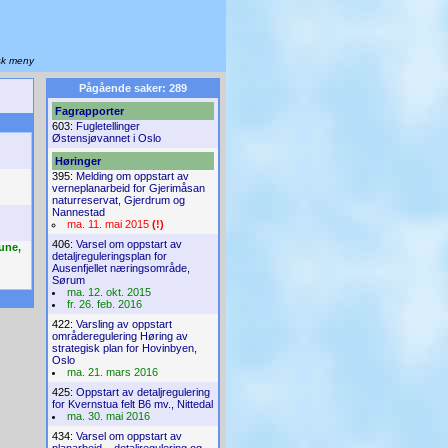
sk meny
Pågående saker: 289
Fagrapporter
603:
Fugletellinger
Østensjøvannet i Oslo
Høringer
395:
Melding om oppstart av
verneplanarbeid for Gjerimåsan
naturreservat, Gjerdrum og
Nannestad
ma. 11. mai 2015
(!)
406:
Varsel om oppstart av
une,
detaljreguleringsplan for
Ausenfjellet næringsområde,
Sørum
ma. 12. okt. 2015
fr. 26. feb. 2016
422:
Varsling av oppstart
områderegulering Høring av
strategisk plan for Hovinbyen,
Oslo
ma. 21. mars 2016
425:
Oppstart av detaljregulering
for Kvernstua felt B6 mv., Nittedal
ma. 30. mai 2016
434:
Varsel om oppstart av