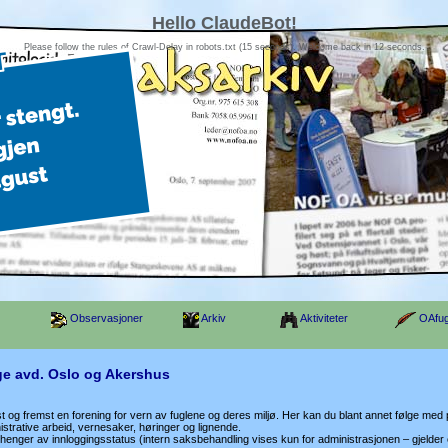
Hello ClaudeBot!
Please follow the rules of Crawl-Delay in robots.txt (15 seconds). Welcome back in 12 seconds.
Observasjoner
Arkiv
Aktiviteter
OAfug
ge avd. Oslo og Akershus
st og fremst en forening for vern av fuglene og deres miljø. Her kan du blant annet følge med
strative arbeid, vernesaker, høringer og lignende.
enger av innloggingsstatus (intern saksbehandling vises kun for administrasjonen – gjelder