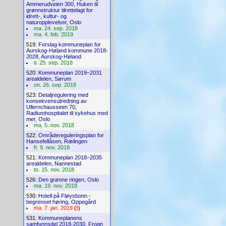
Ammerudveien 300, Huken til
grønnstruktur tilrettelagt for
idrett-, kultur- og
naturopplevelser, Oslo
ma. 24. sep. 2018
ma. 4. feb. 2019
519:
Forslag kommuneplan for
Aurskog-Høland kommune 2018-
2028, Aurskog-Høland
ti. 25. sep. 2018
520:
Kommuneplan 2019–2031
arealdelen, Sørum
on. 26. sep. 2018
523:
Detaljregulering med
konsekvensutredning av
Ullernchausseen 70,
Radiumhospitalet til sykehus med
mer, Oslo
ma. 5. nov. 2018
522:
Områdereguleringsplan for
Hansefellåsen, Rælingen
fr. 9. nov. 2018
521:
Kommuneplan 2018–2035
arealdelen, Nannestad
to. 15. nov. 2018
526:
Den grønne ringen, Oslo
ma. 19. nov. 2018
530:
Hotell på Fløysbonn -
begrenset høring, Oppegård
ma. 7. jan. 2019
(!)
531:
Kommuneplanens
samfunnsdel 2018-2030, Frogn