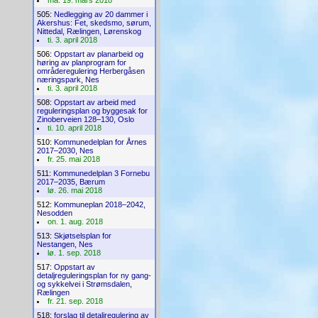
ma. 19. mars 2018
505:
Nedlegging av 20 dammer i
Akershus: Fet, skedsmo, sørum,
Nittedal, Rælingen, Lørenskog
ti. 3. april 2018
506:
Oppstart av planarbeid og
høring av planprogram for
områderegulering Herbergåsen
næringspark, Nes
ti. 3. april 2018
508:
Oppstart av arbeid med
reguleringsplan og byggesak for
Zinoberveien 128–130, Oslo
ti. 10. april 2018
510:
Kommunedelplan for Årnes
2017–2030, Nes
fr. 25. mai 2018
511:
Kommunedelplan 3 Fornebu
2017–2035, Bærum
lø. 26. mai 2018
512:
Kommuneplan 2018–2042,
Nesodden
on. 1. aug. 2018
513:
Skjøtselsplan for
Nestangen, Nes
lø. 1. sep. 2018
517:
Oppstart av
detaljreguleringsplan for ny gang-
og sykkelvei i Strømsdalen,
Rælingen
fr. 21. sep. 2018
518:
forslag til detaljregulering av