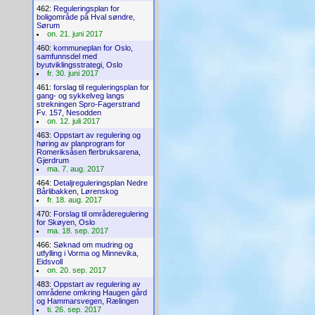
462:
Reguleringsplan for
boligområde på Hval søndre,
Sørum
on. 21. juni 2017
460:
kommuneplan for Oslo,
samfunnsdel med
byutviklingsstrategi, Oslo
fr. 30. juni 2017
461:
forslag til reguleringsplan for
gang- og sykkelveg langs
strekningen Spro-Fagerstrand
Fv. 157, Nesodden
on. 12. juli 2017
463:
Oppstart av regulering og
høring av planprogram for
Romeriksåsen flerbruksarena,
Gjerdrum
ma. 7. aug. 2017
464:
Detaljreguleringsplan Nedre
Bårlibakken, Lørenskog
fr. 18. aug. 2017
470:
Forslag til områderegulering
for Skøyen, Oslo
ma. 18. sep. 2017
466:
Søknad om mudring og
utfylling i Vorma og Minnevika,
Eidsvoll
on. 20. sep. 2017
483:
Oppstart av regulering av
områdene omkring Haugen gård
og Hammarsvegen, Rælingen
ti. 26. sep. 2017