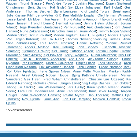
;
;
;
;
Wiggen
Trond Glasser
Per-André Torper
Joakim Flathagen
Espen Støtterud
;
;
;
;
;
Christensen
Berit Santtu
Pål Gisle
Siv Elvira Johansen
Kjell Hobøl
Geir
;
;
;
;
;
Anderssen
Thomas Sæther
Bjørn Lauritzen
Knut Lindh
Torgrim Breiehagen
;
;
;
;
Julie Kristine Kihl
Jens-Petter Kihl
Kari Mathilde Engdal
Ole Herman Winnem
;
;
;
;
;
Lasse Lafjell
Eli Moen
Jon Aasen
Trond Asbjørn Aamodt
Håkon Brandt Fjeld
;
;
;
;
Terje Hansen
Trond Holmen
Hermod Karlsen
Jenny Helen Stillerud
Jorunn
;
;
;
;
Villand
Hege Kvarstein Gauteplass
Per Furuseth
Arild Gauteplass
Kim Daniel
;
;
;
;
;
Hansen
Rune Zakariassen
Ole Schei Hansen
Rune Vidal
Tommy Roger Stølen
;
;
;
;
;
Morten Viker
Sigrun Kolstad
Morten Jagdum
Geir E. Fugelsø
Anders Thylen
;
;
;
;
Rolf Jørgen Kullerud
Jan Erik Røer
Thomas Nielsen
Sveinung Lindaas
Anne
;
;
;
Stine Zakariassen
Knut Andre Tronsen
Hanne Refsem
Yvonne Roualet
;
;
;
;
Thoresen
Anders Melland
Kari Hollung
John Sandøy
Elisabeth Josefine
;
;
;
;
;
Sommer
Gjermund Graver
Kjell Haug
Cathrine Aasen
Torfinn Engdal
Grethe
;
;
;
;
;
Mikkonen
Saxe Aasen
Kjell Isaksen
Jerry Skogbeck
Runar Mauritzen
Nils-Erik
;
;
;
;
Enberg
Else K. Heinonen Andersen
Atle Haga
Aleksander Solberg
Endre
;
;
;
;
;
Nygaard
Per Buertange
Morten Halvorsen
Birger Olsen
Torill Stubberud
Allen
;
;
;
;
Einar Kjøhl-Røsand
Erik Alexander Hansen
Jørn Lønner
Frode Nordang Bye
;
;
;
Rolf Olav Fjeldstad
Terje Spolén Nilsen
Anne Mette Monclair
Mariken Kjøhl-
;
;
;
;
Røsand
Aksel Olsson
Robert Hovde
Bjørg Kathrine Christoffersen
Marius
;
;
;
;
Saunders
Geir Høen
Fred William Christoffersen
Christine Bjar Ottesen
Kai
;
;
;
;
;
Edvard Rønning
Nicholas Clarke
Jørgen Lønø
Stig Helge Basnes
Jan Gylder
;
;
;
;
Jihong Liu Clarke
Lina Westermann
Lars Høiby
Karin Spolén Nilsen
Marthe
;
;
;
;
Seem
Lars Erik Johannessen
Anne Kari Norland
Knut Bever Freng
Jørgen
;
;
;
;
Hauger
Vidar Wergeland Hansen
Reidar Myhre
Jan Thorsen
Mathias Bjar
;
;
;
;
;
Thorsen
Roy Fjelldal
Rune Aae
Jan Erik Berglihn
Mariken Homleid
Robin
Fjelldal
155 observatører