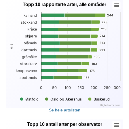
Topp 10 rapporterte arter, alle områder
Topp 10 rapporterte arter, alle områder
kvinand
244
244
Bar chart with 3 data series.
stokkand
223
223
View as data table, Topp 10 rapporterte arter, alle områder
kråke
219
219
The chart has 1 X axis displaying Art.
The chart has 1 Y axis displaying . Data ranges from 47 to 2
skjære
214
214
blåmeis
213
213
Art
kjøttmeis
213
213
gråmåke
193
193
storskarv
183
183
knoppsvane
175
175
spettmeis
155
155
0
50
100
150
200
250
300
Østfold
Oslo og Akershus
Buskerud
Highcharts.com
End of interactive chart.
Se hele artslisten
Topp 10 antall arter per observatør
Topp 10 antall arter per observatør