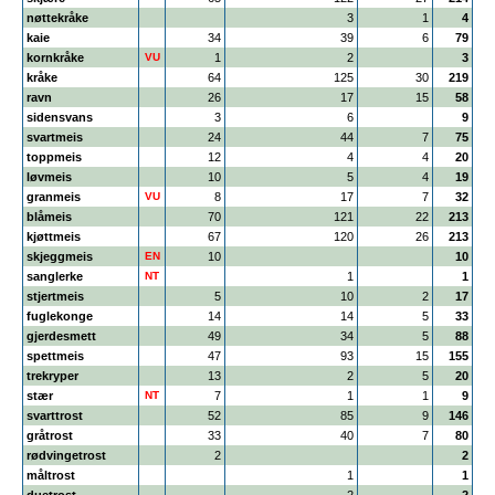
nøttekråke
3
1
4
kaie
34
39
6
79
kornkråke
VU
1
2
3
kråke
64
125
30
219
ravn
26
17
15
58
sidensvans
3
6
9
svartmeis
24
44
7
75
toppmeis
12
4
4
20
løvmeis
10
5
4
19
granmeis
VU
8
17
7
32
blåmeis
70
121
22
213
kjøttmeis
67
120
26
213
skjeggmeis
EN
10
10
sanglerke
NT
1
1
stjertmeis
5
10
2
17
fuglekonge
14
14
5
33
gjerdesmett
49
34
5
88
spettmeis
47
93
15
155
trekryper
13
2
5
20
stær
NT
7
1
1
9
svarttrost
52
85
9
146
gråtrost
33
40
7
80
rødvingetrost
2
2
måltrost
1
1