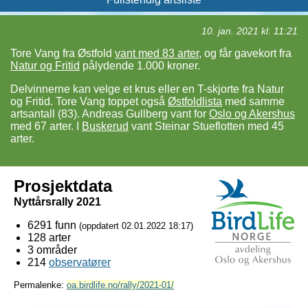
10. jan. 2021 kl. 11:21
Tore Vang fra Østfold
vant med 83 arter
, og får gavekort fra
Natur og Fritid
pålydende 1.000 kroner.
Delvinnerne kan velge et krus eller en T-skjorte fra Natur
og Fritid. Tore Vang toppet også
Østfoldlista
med samme
artsantall (83). Andreas Gullberg vant for
Oslo og Akershus
med 67 arter. I
Buskerud
vant Steinar Stueflotten med 45
arter.
Prosjektdata
Nyttårsrally 2021
6291 funn
(oppdatert
02.01.2022 18:17
)
128 arter
3 områder
214
observatører
Permalenke:
oa.birdlife.no/rally/2021-01/