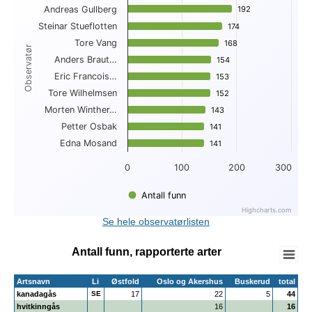
Andreas Gullberg
192
192
View as data table, Topp 10 funn per observatør
Steinar Stueflotten
The chart has 1 X axis displaying Observatør.
174
174
The chart has 1 Y axis displaying . Data ranges from 141 to 
Tore Vang
168
168
Observatør
Anders Braut…
154
154
Eric Francois…
153
153
Tore Wilhelmsen
152
152
Morten Winther…
143
143
Petter Osbak
141
141
Edna Mosand
141
141
0
100
200
300
Antall funn
Highcharts.com
End of interactive chart.
Se hele observatørlisten
Antall funn, rapporterte arter
Artsnavn
Li
Østfold
Oslo og Akershus
Buskerud
total
kanadagås
SE
17
22
5
44
hvitkinngås
16
16