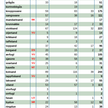
grågås
33
18
51
kortnebbgås
19
19
knoppsvane
59
83
33
175
sangsvane
57
38
16
111
mandarinand
NK
17
17
brunnakke
14
17
2
33
stokkand
67
124
32
223
stjertand
VU
5
9
14
krikkand
9
18
27
taffeland
4
3
7
toppand
37
42
17
96
bergand
EN
20
15
2
37
ærfugl
VU
45
60
105
sjøorre
VU
38
58
2
98
svartand
VU
25
6
31
havelle
NT
1
7
8
kvinand
89
116
39
244
lappfiskand
VU
8
1
9
laksand
29
9
17
55
siland
53
57
3
113
storfugl
3
3
orrfugl
1
1
2
fasan
LO
4
1
5
bydue
NR
22
58
12
92
ringdue
24
13
1
38