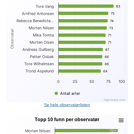
Tore Vang
83
83
Bar chart with 10 bars.
Arnfred Antonsen
75
75
View as data table, Topp 10 antall arter per observatør
Rebecca Benedicte…
The chart has 1 X axis displaying Observatør.
74
74
The chart has 1 Y axis displaying . Data ranges from 64 to 83
Morten Nilsen
73
73
Observatør
Mika Tomta
71
71
Morten Olsen
71
71
Andreas Gullberg
67
67
Petter Osbak
66
66
Tore Wilhelmsen
66
66
Trond Aspelund
64
64
0
25
50
75
100
Antall arter
Highcharts.com
End of interactive chart.
Se hele observatørlisten
Topp 10 funn per observatør
Topp 10 funn per observatør
Morten Nilsen
270
270
Bar chart with 10 bars.