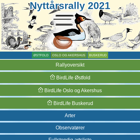
Nyttårsrally 2021
ØSTFOLD
OSLO OG AKERSHUS
BUSKERUD
Rallyoversikt
BirdLife
Østfold
BirdLife
Oslo og
Akershus
BirdLife
Buskerud
Arter
Observatører
Fullstendig artsliste