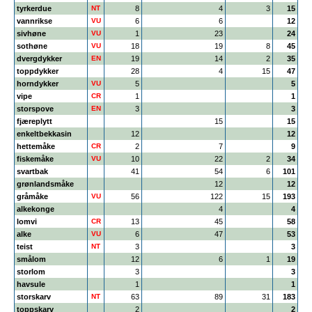
tyrkerdue
NT
8
4
3
15
vannrikse
VU
6
6
12
sivhøne
VU
1
23
24
sothøne
VU
18
19
8
45
dvergdykker
EN
19
14
2
35
toppdykker
28
4
15
47
horndykker
VU
5
5
vipe
CR
1
1
storspove
EN
3
3
fjæreplytt
15
15
enkeltbekkasin
12
12
hettemåke
CR
2
7
9
fiskemåke
VU
10
22
2
34
svartbak
41
54
6
101
grønlandsmåke
12
12
gråmåke
VU
56
122
15
193
alkekonge
4
4
lomvi
CR
13
45
58
alke
VU
6
47
53
teist
NT
3
3
smålom
12
6
1
19
storlom
3
3
havsule
1
1
storskarv
NT
63
89
31
183
toppskarv
2
2