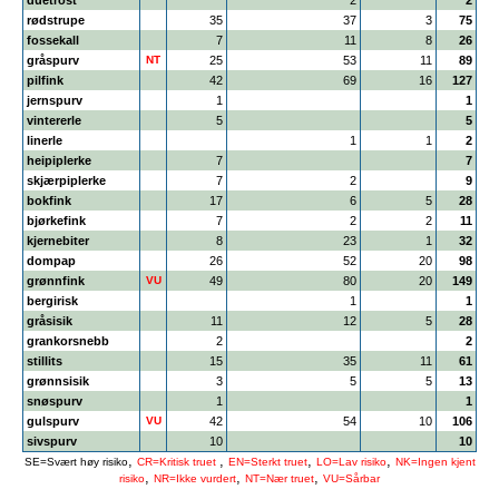
duetrost
2
2
rødstrupe
35
37
3
75
fossekall
7
11
8
26
gråspurv
NT
25
53
11
89
pilfink
42
69
16
127
jernspurv
1
1
vintererle
5
5
linerle
1
1
2
heipiplerke
7
7
skjærpiplerke
7
2
9
bokfink
17
6
5
28
bjørkefink
7
2
2
11
kjernebiter
8
23
1
32
dompap
26
52
20
98
grønnfink
VU
49
80
20
149
bergirisk
1
1
gråsisik
11
12
5
28
grankorsnebb
2
2
stillits
15
35
11
61
grønnsisik
3
5
5
13
snøspurv
1
1
gulspurv
VU
42
54
10
106
sivspurv
10
10
,
,
,
,
SE=Svært høy risiko
CR=Kritisk truet
EN=Sterkt truet
LO=Lav risiko
NK=Ingen kjent
,
,
,
risiko
NR=Ikke vurdert
NT=Nær truet
VU=Sårbar