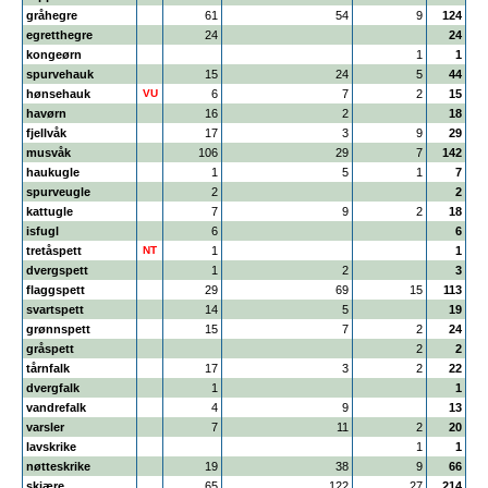
gråhegre
61
54
9
124
egretthegre
24
24
kongeørn
1
1
spurvehauk
15
24
5
44
hønsehauk
VU
6
7
2
15
havørn
16
2
18
fjellvåk
17
3
9
29
musvåk
106
29
7
142
haukugle
1
5
1
7
spurveugle
2
2
kattugle
7
9
2
18
isfugl
6
6
tretåspett
NT
1
1
dvergspett
1
2
3
flaggspett
29
69
15
113
svartspett
14
5
19
grønnspett
15
7
2
24
gråspett
2
2
tårnfalk
17
3
2
22
dvergfalk
1
1
vandrefalk
4
9
13
varsler
7
11
2
20
lavskrike
1
1
nøtteskrike
19
38
9
66
skjære
65
122
27
214