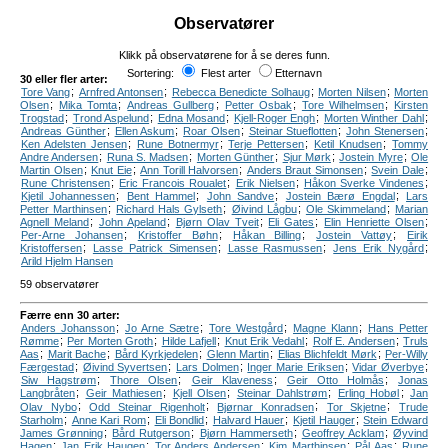
Observatører
Klikk på observatørene for å se deres funn.
Sortering:
Flest arter
Etternavn
30 eller fler arter:
;
;
;
;
Tore Vang
Arnfred Antonsen
Rebecca Benedicte Solhaug
Morten Nilsen
Morten
;
;
;
;
;
Olsen
Mika Tomta
Andreas Gullberg
Petter Osbak
Tore Wilhelmsen
Kirsten
;
;
;
;
;
Trogstad
Trond Aspelund
Edna Mosand
Kjell-Roger Engh
Morten Winther Dahl
;
;
;
;
;
Andreas Günther
Ellen Askum
Roar Olsen
Steinar Stueflotten
John Stenersen
;
;
;
;
Ken Adelsten Jensen
Rune Botnermyr
Terje Pettersen
Ketil Knudsen
Tommy
;
;
;
;
;
Andre Andersen
Runa S. Madsen
Morten Günther
Sjur Mørk
Jostein Myre
Ole
;
;
;
;
;
Martin Olsen
Knut Eie
Ann Torill Halvorsen
Anders Braut Simonsen
Svein Dale
;
;
;
;
Rune Christensen
Eric Francois Roualet
Erik Nielsen
Håkon Sverke Vindenes
;
;
;
;
Kjetil Johannessen
Bent Hammel
John Sandve
Jostein Bærø Engdal
Lars
;
;
;
;
Petter Marthinsen
Richard Hals Gylseth
Øivind Lågbu
Ole Skimmeland
Marian
;
;
;
;
;
Agnell Meland
John Apeland
Bjørn Olav Tveit
Eli Gates
Elin Henriette Olsen
;
;
;
;
Per-Arne Johansen
Kristoffer Bøhn
Håkan Billing
Jostein Vattøy
Eirik
;
;
;
;
Kristoffersen
Lasse Patrick Simensen
Lasse Rasmussen
Jens Erik Nygård
Arild Hjelm Hansen
59 observatører
Færre enn 30 arter:
;
;
;
;
Anders Johansson
Jo Arne Sætre
Tore Westgård
Magne Klann
Hans Petter
;
;
;
;
;
Rømme
Per Morten Groth
Hilde Lafjell
Knut Erik Vedahl
Rolf E. Andersen
Truls
;
;
;
;
;
Aas
Marit Bache
Bård Kyrkjedelen
Glenn Martin
Elias Blichfeldt Mørk
Per-Willy
;
;
;
;
;
Færgestad
Øivind Syvertsen
Lars Dolmen
Inger Marie Eriksen
Vidar Øverbye
;
;
;
;
Siw Hagstrøm
Thore Olsen
Geir Klaveness
Geir Otto Holmås
Jonas
;
;
;
;
;
Langbråten
Geir Mathiesen
Kjell Olsen
Steinar Dahlstrøm
Erling Hobøl
Jan
;
;
;
;
Olav Nybo
Odd Steinar Rigenholt
Bjørnar Konradsen
Tor Skjetne
Trude
;
;
;
;
;
Starholm
Anne Kari Rom
Eli Bondlid
Halvard Hauer
Kjetil Hauger
Stein Edward
;
;
;
;
James Grønning
Bård Rutgerson
Bjørn Hammerseth
Geoffrey Acklam
Øyvind
;
;
;
;
;
Hagen
Jan Erik Haugen
Tor Anders Andersen
Kim Marthinsen
Pål Aas
Rune