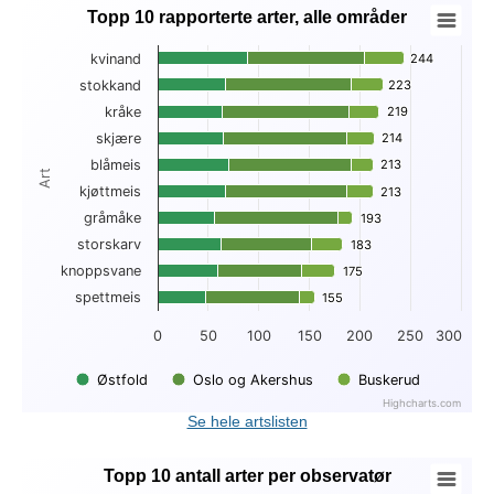
Topp 10 rapporterte arter, alle områder
Topp 10 rapporterte arter, alle områder
kvinand
244
244
Bar chart with 3 data series.
stokkand
223
223
View as data table, Topp 10 rapporterte arter, alle områder
kråke
219
219
The chart has 1 X axis displaying Art.
The chart has 1 Y axis displaying . Data ranges from 47 to 2
skjære
214
214
blåmeis
213
213
Art
kjøttmeis
213
213
gråmåke
193
193
storskarv
183
183
knoppsvane
175
175
spettmeis
155
155
0
50
100
150
200
250
300
Østfold
Oslo og Akershus
Buskerud
Highcharts.com
End of interactive chart.
Se hele artslisten
Topp 10 antall arter per observatør
Topp 10 antall arter per observatør