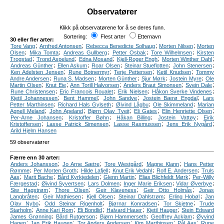
Observatører
Klikk på observatørene for å se deres funn.
Sortering:
Flest arter
Etternavn
30 eller fler arter:
;
;
;
;
Tore Vang
Arnfred Antonsen
Rebecca Benedicte Solhaug
Morten Nilsen
Morten
;
;
;
;
;
Olsen
Mika Tomta
Andreas Gullberg
Petter Osbak
Tore Wilhelmsen
Kirsten
;
;
;
;
;
Trogstad
Trond Aspelund
Edna Mosand
Kjell-Roger Engh
Morten Winther Dahl
;
;
;
;
;
Andreas Günther
Ellen Askum
Roar Olsen
Steinar Stueflotten
John Stenersen
;
;
;
;
Ken Adelsten Jensen
Rune Botnermyr
Terje Pettersen
Ketil Knudsen
Tommy
;
;
;
;
;
Andre Andersen
Runa S. Madsen
Morten Günther
Sjur Mørk
Jostein Myre
Ole
;
;
;
;
;
Martin Olsen
Knut Eie
Ann Torill Halvorsen
Anders Braut Simonsen
Svein Dale
;
;
;
;
Rune Christensen
Eric Francois Roualet
Erik Nielsen
Håkon Sverke Vindenes
;
;
;
;
Kjetil Johannessen
Bent Hammel
John Sandve
Jostein Bærø Engdal
Lars
;
;
;
;
Petter Marthinsen
Richard Hals Gylseth
Øivind Lågbu
Ole Skimmeland
Marian
;
;
;
;
;
Agnell Meland
John Apeland
Bjørn Olav Tveit
Eli Gates
Elin Henriette Olsen
;
;
;
;
Per-Arne Johansen
Kristoffer Bøhn
Håkan Billing
Jostein Vattøy
Eirik
;
;
;
;
Kristoffersen
Lasse Patrick Simensen
Lasse Rasmussen
Jens Erik Nygård
Arild Hjelm Hansen
59 observatører
Færre enn 30 arter:
;
;
;
;
Anders Johansson
Jo Arne Sætre
Tore Westgård
Magne Klann
Hans Petter
;
;
;
;
;
Rømme
Per Morten Groth
Hilde Lafjell
Knut Erik Vedahl
Rolf E. Andersen
Truls
;
;
;
;
;
Aas
Marit Bache
Bård Kyrkjedelen
Glenn Martin
Elias Blichfeldt Mørk
Per-Willy
;
;
;
;
;
Færgestad
Øivind Syvertsen
Lars Dolmen
Inger Marie Eriksen
Vidar Øverbye
;
;
;
;
Siw Hagstrøm
Thore Olsen
Geir Klaveness
Geir Otto Holmås
Jonas
;
;
;
;
;
Langbråten
Geir Mathiesen
Kjell Olsen
Steinar Dahlstrøm
Erling Hobøl
Jan
;
;
;
;
Olav Nybo
Odd Steinar Rigenholt
Bjørnar Konradsen
Tor Skjetne
Trude
;
;
;
;
;
Starholm
Anne Kari Rom
Eli Bondlid
Halvard Hauer
Kjetil Hauger
Stein Edward
;
;
;
;
James Grønning
Bård Rutgerson
Bjørn Hammerseth
Geoffrey Acklam
Øyvind
;
;
;
;
;
Hagen
Jan Erik Haugen
Tor Anders Andersen
Kim Marthinsen
Pål Aas
Rune