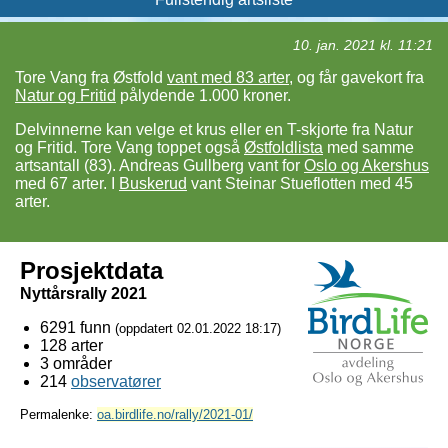
10. jan. 2021 kl. 11:21
Tore Vang fra Østfold
vant med 83 arter
, og får gavekort fra
Natur og Fritid
pålydende 1.000 kroner.
Delvinnerne kan velge et krus eller en T-skjorte fra Natur
og Fritid. Tore Vang toppet også
Østfoldlista
med samme
artsantall (83). Andreas Gullberg vant for
Oslo og Akershus
med 67 arter. I
Buskerud
vant Steinar Stueflotten med 45
arter.
Prosjektdata
Nyttårsrally 2021
6291 funn
(oppdatert
02.01.2022 18:17
)
128 arter
3 områder
214
observatører
Permalenke:
oa.birdlife.no/rally/2021-01/