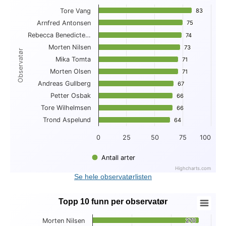
Tore Vang
83
83
Bar chart with 10 bars.
Arnfred Antonsen
75
75
View as data table, Topp 10 antall arter per observatør
Rebecca Benedicte…
The chart has 1 X axis displaying Observatør.
74
74
The chart has 1 Y axis displaying . Data ranges from 64 to 83
Morten Nilsen
73
73
Observatør
Mika Tomta
71
71
Morten Olsen
71
71
Andreas Gullberg
67
67
Petter Osbak
66
66
Tore Wilhelmsen
66
66
Trond Aspelund
64
64
0
25
50
75
100
Antall arter
Highcharts.com
End of interactive chart.
Se hele observatørlisten
Topp 10 funn per observatør
Topp 10 funn per observatør
Morten Nilsen
270
270
Bar chart with 10 bars.