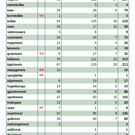
nøttekråke
3
1
4
kaie
34
39
6
79
kornkråke
VU
1
2
3
kråke
64
125
30
219
ravn
26
17
15
58
sidensvans
3
6
9
svartmeis
24
44
7
75
toppmeis
12
4
4
20
løvmeis
10
5
4
19
granmeis
VU
8
17
7
32
blåmeis
70
121
22
213
kjøttmeis
67
120
26
213
skjeggmeis
EN
10
10
sanglerke
NT
1
1
stjertmeis
5
10
2
17
fuglekonge
14
14
5
33
gjerdesmett
49
34
5
88
spettmeis
47
93
15
155
trekryper
13
2
5
20
stær
NT
7
1
1
9
svarttrost
52
85
9
146
gråtrost
33
40
7
80
rødvingetrost
2
2
måltrost
1
1