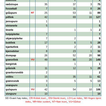
duetrost
2
2
rødstrupe
35
37
3
75
fossekall
7
11
8
26
gråspurv
NT
25
53
11
89
pilfink
42
69
16
127
jernspurv
1
1
vintererle
5
5
linerle
1
1
2
heipiplerke
7
7
skjærpiplerke
7
2
9
bokfink
17
6
5
28
bjørkefink
7
2
2
11
kjernebiter
8
23
1
32
dompap
26
52
20
98
grønnfink
VU
49
80
20
149
bergirisk
1
1
gråsisik
11
12
5
28
grankorsnebb
2
2
stillits
15
35
11
61
grønnsisik
3
5
5
13
snøspurv
1
1
gulspurv
VU
42
54
10
106
sivspurv
10
10
,
,
,
,
SE=Svært høy risiko
CR=Kritisk truet
EN=Sterkt truet
LO=Lav risiko
NK=Ingen kjent
,
,
,
risiko
NR=Ikke vurdert
NT=Nær truet
VU=Sårbar