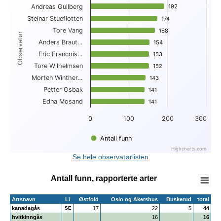
Andreas Gullberg
192
192
View as data table, Topp 10 funn per observatør
Steinar Stueflotten
The chart has 1 X axis displaying Observatør.
174
174
The chart has 1 Y axis displaying . Data ranges from 141 to 
Tore Vang
168
168
Observatør
Anders Braut…
154
154
Eric Francois…
153
153
Tore Wilhelmsen
152
152
Morten Winther…
143
143
Petter Osbak
141
141
Edna Mosand
141
141
0
100
200
300
Antall funn
Highcharts.com
End of interactive chart.
Se hele observatørlisten
Antall funn, rapporterte arter
Artsnavn
Li
Østfold
Oslo og Akershus
Buskerud
total
kanadagås
SE
17
22
5
44
hvitkinngås
16
16