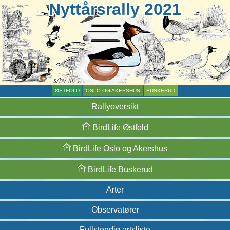
Nyttårsrally 2021
ØSTFOLD
OSLO OG AKERSHUS
BUSKERUD
Rallyoversikt
BirdLife
Østfold
BirdLife
Oslo og
Akershus
BirdLife
Buskerud
Arter
Observatører
Fullstendig artsliste