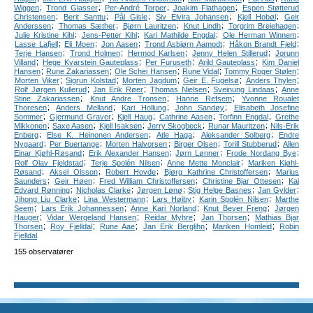
;
;
;
;
Wiggen
Trond Glasser
Per-André Torper
Joakim Flathagen
Espen Støtterud
;
;
;
;
;
Christensen
Berit Santtu
Pål Gisle
Siv Elvira Johansen
Kjell Hobøl
Geir
;
;
;
;
;
Anderssen
Thomas Sæther
Bjørn Lauritzen
Knut Lindh
Torgrim Breiehagen
;
;
;
;
Julie Kristine Kihl
Jens-Petter Kihl
Kari Mathilde Engdal
Ole Herman Winnem
;
;
;
;
;
Lasse Lafjell
Eli Moen
Jon Aasen
Trond Asbjørn Aamodt
Håkon Brandt Fjeld
;
;
;
;
Terje Hansen
Trond Holmen
Hermod Karlsen
Jenny Helen Stillerud
Jorunn
;
;
;
;
Villand
Hege Kvarstein Gauteplass
Per Furuseth
Arild Gauteplass
Kim Daniel
;
;
;
;
;
Hansen
Rune Zakariassen
Ole Schei Hansen
Rune Vidal
Tommy Roger Stølen
;
;
;
;
;
Morten Viker
Sigrun Kolstad
Morten Jagdum
Geir E. Fugelsø
Anders Thylen
;
;
;
;
Rolf Jørgen Kullerud
Jan Erik Røer
Thomas Nielsen
Sveinung Lindaas
Anne
;
;
;
Stine Zakariassen
Knut Andre Tronsen
Hanne Refsem
Yvonne Roualet
;
;
;
;
Thoresen
Anders Melland
Kari Hollung
John Sandøy
Elisabeth Josefine
;
;
;
;
;
Sommer
Gjermund Graver
Kjell Haug
Cathrine Aasen
Torfinn Engdal
Grethe
;
;
;
;
;
Mikkonen
Saxe Aasen
Kjell Isaksen
Jerry Skogbeck
Runar Mauritzen
Nils-Erik
;
;
;
;
Enberg
Else K. Heinonen Andersen
Atle Haga
Aleksander Solberg
Endre
;
;
;
;
;
Nygaard
Per Buertange
Morten Halvorsen
Birger Olsen
Torill Stubberud
Allen
;
;
;
;
Einar Kjøhl-Røsand
Erik Alexander Hansen
Jørn Lønner
Frode Nordang Bye
;
;
;
Rolf Olav Fjeldstad
Terje Spolén Nilsen
Anne Mette Monclair
Mariken Kjøhl-
;
;
;
;
Røsand
Aksel Olsson
Robert Hovde
Bjørg Kathrine Christoffersen
Marius
;
;
;
;
Saunders
Geir Høen
Fred William Christoffersen
Christine Bjar Ottesen
Kai
;
;
;
;
;
Edvard Rønning
Nicholas Clarke
Jørgen Lønø
Stig Helge Basnes
Jan Gylder
;
;
;
;
Jihong Liu Clarke
Lina Westermann
Lars Høiby
Karin Spolén Nilsen
Marthe
;
;
;
;
Seem
Lars Erik Johannessen
Anne Kari Norland
Knut Bever Freng
Jørgen
;
;
;
;
Hauger
Vidar Wergeland Hansen
Reidar Myhre
Jan Thorsen
Mathias Bjar
;
;
;
;
;
Thorsen
Roy Fjelldal
Rune Aae
Jan Erik Berglihn
Mariken Homleid
Robin
Fjelldal
155 observatører