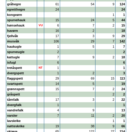
gråhegre
61
54
9
124
egretthegre
24
24
kongeørn
1
1
spurvehauk
15
24
5
44
hønsehauk
VU
6
7
2
15
havørn
16
2
18
fjellvåk
17
3
9
29
musvåk
106
29
7
142
haukugle
1
5
1
7
spurveugle
2
2
kattugle
7
9
2
18
isfugl
6
6
tretåspett
NT
1
1
dvergspett
1
2
3
flaggspett
29
69
15
113
svartspett
14
5
19
grønnspett
15
7
2
24
gråspett
2
2
tårnfalk
17
3
2
22
dvergfalk
1
1
vandrefalk
4
9
13
varsler
7
11
2
20
lavskrike
1
1
nøtteskrike
19
38
9
66
skjære
65
122
27
214