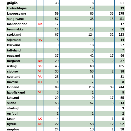
grågås
33
18
51
kortnebbgås
19
19
knoppsvane
59
83
33
175
sangsvane
57
38
16
111
mandarinand
NK
17
17
brunnakke
14
17
2
33
stokkand
67
124
32
223
stjertand
VU
5
9
14
krikkand
9
18
27
taffeland
4
3
7
toppand
37
42
17
96
bergand
EN
20
15
2
37
ærfugl
VU
45
60
105
sjøorre
VU
38
58
2
98
svartand
VU
25
6
31
havelle
NT
1
7
8
kvinand
89
116
39
244
lappfiskand
VU
8
1
9
laksand
29
9
17
55
siland
53
57
3
113
storfugl
3
3
orrfugl
1
1
2
fasan
LO
4
1
5
bydue
NR
22
58
12
92
ringdue
24
13
1
38