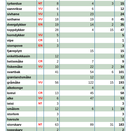
tyrkerdue
NT
8
4
3
15
vannrikse
VU
6
6
12
sivhøne
VU
1
23
24
sothøne
VU
18
19
8
45
dvergdykker
EN
19
14
2
35
toppdykker
28
4
15
47
horndykker
VU
5
5
vipe
CR
1
1
storspove
EN
3
3
fjæreplytt
15
15
enkeltbekkasin
12
12
hettemåke
CR
2
7
9
fiskemåke
VU
10
22
2
34
svartbak
41
54
6
101
grønlandsmåke
12
12
gråmåke
VU
56
122
15
193
alkekonge
4
4
lomvi
CR
13
45
58
alke
VU
6
47
53
teist
NT
3
3
smålom
12
6
1
19
storlom
3
3
havsule
1
1
storskarv
NT
63
89
31
183
toppskarv
2
2