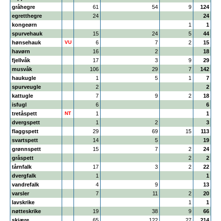
gråhegre
61
54
9
124
egretthegre
24
24
kongeørn
1
1
spurvehauk
15
24
5
44
hønsehauk
VU
6
7
2
15
havørn
16
2
18
fjellvåk
17
3
9
29
musvåk
106
29
7
142
haukugle
1
5
1
7
spurveugle
2
2
kattugle
7
9
2
18
isfugl
6
6
tretåspett
NT
1
1
dvergspett
1
2
3
flaggspett
29
69
15
113
svartspett
14
5
19
grønnspett
15
7
2
24
gråspett
2
2
tårnfalk
17
3
2
22
dvergfalk
1
1
vandrefalk
4
9
13
varsler
7
11
2
20
lavskrike
1
1
nøtteskrike
19
38
9
66
skjære
65
122
27
214