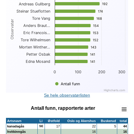
Andreas Gullberg
192
192
View as data table, Topp 10 funn per observatør
Steinar Stueflotten
The chart has 1 X axis displaying Observatør.
174
174
The chart has 1 Y axis displaying . Data ranges from 141 to 
Tore Vang
168
168
Observatør
Anders Braut…
154
154
Eric Francois…
153
153
Tore Wilhelmsen
152
152
Morten Winther…
143
143
Petter Osbak
141
141
Edna Mosand
141
141
0
100
200
300
Antall funn
Highcharts.com
End of interactive chart.
Se hele observatørlisten
Antall funn, rapporterte arter
Artsnavn
Li
Østfold
Oslo og Akershus
Buskerud
total
kanadagås
SE
17
22
5
44
hvitkinngås
16
16