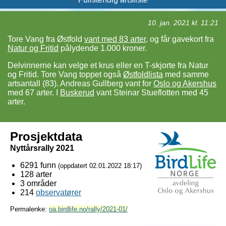
10. jan. 2021 kl. 11:21
Tore Vang fra Østfold
vant med 83 arter
, og får gavekort fra
Natur og Fritid
pålydende 1.000 kroner.
Delvinnerne kan velge et krus eller en T-skjorte fra Natur
og Fritid. Tore Vang toppet også
Østfoldlista
med samme
artsantall (83). Andreas Gullberg vant for
Oslo og Akershus
med 67 arter. I
Buskerud
vant Steinar Stueflotten med 45
arter.
Prosjektdata
Nyttårsrally 2021
6291 funn
(oppdatert
02.01.2022 18:17
)
128 arter
3 områder
214
observatører
Permalenke:
oa.birdlife.no/rally/2021-01/