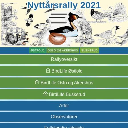
Nyttårsrally 2021
ØSTFOLD
OSLO OG AKERSHUS
BUSKERUD
Rallyoversikt
BirdLife
Østfold
BirdLife
Oslo og
Akershus
BirdLife
Buskerud
Arter
Observatører
Fullstendig artsliste