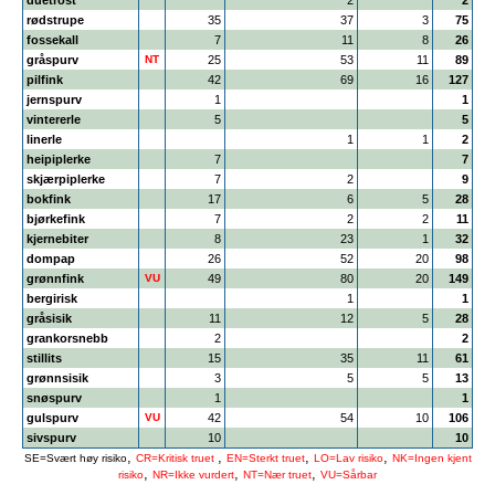
duetrost
2
2
rødstrupe
35
37
3
75
fossekall
7
11
8
26
gråspurv
NT
25
53
11
89
pilfink
42
69
16
127
jernspurv
1
1
vintererle
5
5
linerle
1
1
2
heipiplerke
7
7
skjærpiplerke
7
2
9
bokfink
17
6
5
28
bjørkefink
7
2
2
11
kjernebiter
8
23
1
32
dompap
26
52
20
98
grønnfink
VU
49
80
20
149
bergirisk
1
1
gråsisik
11
12
5
28
grankorsnebb
2
2
stillits
15
35
11
61
grønnsisik
3
5
5
13
snøspurv
1
1
gulspurv
VU
42
54
10
106
sivspurv
10
10
,
,
,
,
SE=Svært høy risiko
CR=Kritisk truet
EN=Sterkt truet
LO=Lav risiko
NK=Ingen kjent
,
,
,
risiko
NR=Ikke vurdert
NT=Nær truet
VU=Sårbar