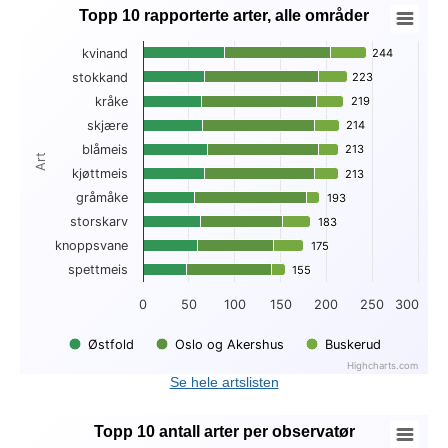
Topp 10 rapporterte arter, alle områder
Topp 10 rapporterte arter, alle områder
kvinand
244
244
Bar chart with 3 data series.
stokkand
223
223
View as data table, Topp 10 rapporterte arter, alle områder
kråke
219
219
The chart has 1 X axis displaying Art.
The chart has 1 Y axis displaying . Data ranges from 47 to 2
skjære
214
214
blåmeis
213
213
Art
kjøttmeis
213
213
gråmåke
193
193
storskarv
183
183
knoppsvane
175
175
spettmeis
155
155
0
50
100
150
200
250
300
Østfold
Oslo og Akershus
Buskerud
Highcharts.com
End of interactive chart.
Se hele artslisten
Topp 10 antall arter per observatør
Topp 10 antall arter per observatør