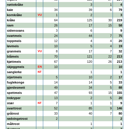
nøttekråke
3
1
4
kaie
34
39
6
79
kornkråke
VU
1
2
3
kråke
64
125
30
219
ravn
26
17
15
58
sidensvans
3
6
9
svartmeis
24
44
7
75
toppmeis
12
4
4
20
løvmeis
10
5
4
19
granmeis
VU
8
17
7
32
blåmeis
70
121
22
213
kjøttmeis
67
120
26
213
skjeggmeis
EN
10
10
sanglerke
NT
1
1
stjertmeis
5
10
2
17
fuglekonge
14
14
5
33
gjerdesmett
49
34
5
88
spettmeis
47
93
15
155
trekryper
13
2
5
20
stær
NT
7
1
1
9
svarttrost
52
85
9
146
gråtrost
33
40
7
80
rødvingetrost
2
2
måltrost
1
1