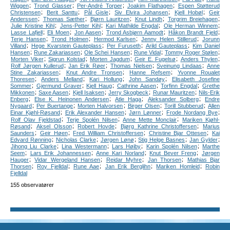
;
;
;
;
Wiggen
Trond Glasser
Per-André Torper
Joakim Flathagen
Espen Støtterud
;
;
;
;
;
Christensen
Berit Santtu
Pål Gisle
Siv Elvira Johansen
Kjell Hobøl
Geir
;
;
;
;
;
Anderssen
Thomas Sæther
Bjørn Lauritzen
Knut Lindh
Torgrim Breiehagen
;
;
;
;
Julie Kristine Kihl
Jens-Petter Kihl
Kari Mathilde Engdal
Ole Herman Winnem
;
;
;
;
;
Lasse Lafjell
Eli Moen
Jon Aasen
Trond Asbjørn Aamodt
Håkon Brandt Fjeld
;
;
;
;
Terje Hansen
Trond Holmen
Hermod Karlsen
Jenny Helen Stillerud
Jorunn
;
;
;
;
Villand
Hege Kvarstein Gauteplass
Per Furuseth
Arild Gauteplass
Kim Daniel
;
;
;
;
;
Hansen
Rune Zakariassen
Ole Schei Hansen
Rune Vidal
Tommy Roger Stølen
;
;
;
;
;
Morten Viker
Sigrun Kolstad
Morten Jagdum
Geir E. Fugelsø
Anders Thylen
;
;
;
;
Rolf Jørgen Kullerud
Jan Erik Røer
Thomas Nielsen
Sveinung Lindaas
Anne
;
;
;
Stine Zakariassen
Knut Andre Tronsen
Hanne Refsem
Yvonne Roualet
;
;
;
;
Thoresen
Anders Melland
Kari Hollung
John Sandøy
Elisabeth Josefine
;
;
;
;
;
Sommer
Gjermund Graver
Kjell Haug
Cathrine Aasen
Torfinn Engdal
Grethe
;
;
;
;
;
Mikkonen
Saxe Aasen
Kjell Isaksen
Jerry Skogbeck
Runar Mauritzen
Nils-Erik
;
;
;
;
Enberg
Else K. Heinonen Andersen
Atle Haga
Aleksander Solberg
Endre
;
;
;
;
;
Nygaard
Per Buertange
Morten Halvorsen
Birger Olsen
Torill Stubberud
Allen
;
;
;
;
Einar Kjøhl-Røsand
Erik Alexander Hansen
Jørn Lønner
Frode Nordang Bye
;
;
;
Rolf Olav Fjeldstad
Terje Spolén Nilsen
Anne Mette Monclair
Mariken Kjøhl-
;
;
;
;
Røsand
Aksel Olsson
Robert Hovde
Bjørg Kathrine Christoffersen
Marius
;
;
;
;
Saunders
Geir Høen
Fred William Christoffersen
Christine Bjar Ottesen
Kai
;
;
;
;
;
Edvard Rønning
Nicholas Clarke
Jørgen Lønø
Stig Helge Basnes
Jan Gylder
;
;
;
;
Jihong Liu Clarke
Lina Westermann
Lars Høiby
Karin Spolén Nilsen
Marthe
;
;
;
;
Seem
Lars Erik Johannessen
Anne Kari Norland
Knut Bever Freng
Jørgen
;
;
;
;
Hauger
Vidar Wergeland Hansen
Reidar Myhre
Jan Thorsen
Mathias Bjar
;
;
;
;
;
Thorsen
Roy Fjelldal
Rune Aae
Jan Erik Berglihn
Mariken Homleid
Robin
Fjelldal
155 observatører