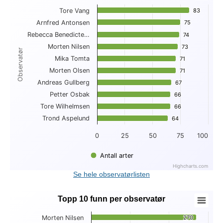
Tore Vang
83
83
Bar chart with 10 bars.
Arnfred Antonsen
75
75
View as data table, Topp 10 antall arter per observatør
Rebecca Benedicte…
The chart has 1 X axis displaying Observatør.
74
74
The chart has 1 Y axis displaying . Data ranges from 64 to 83
Morten Nilsen
73
73
Observatør
Mika Tomta
71
71
Morten Olsen
71
71
Andreas Gullberg
67
67
Petter Osbak
66
66
Tore Wilhelmsen
66
66
Trond Aspelund
64
64
0
25
50
75
100
Antall arter
Highcharts.com
End of interactive chart.
Se hele observatørlisten
Topp 10 funn per observatør
Topp 10 funn per observatør
Morten Nilsen
270
270
Bar chart with 10 bars.