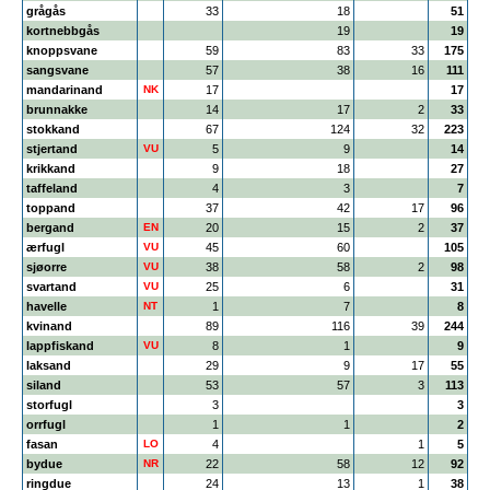
grågås
33
18
51
kortnebbgås
19
19
knoppsvane
59
83
33
175
sangsvane
57
38
16
111
mandarinand
NK
17
17
brunnakke
14
17
2
33
stokkand
67
124
32
223
stjertand
VU
5
9
14
krikkand
9
18
27
taffeland
4
3
7
toppand
37
42
17
96
bergand
EN
20
15
2
37
ærfugl
VU
45
60
105
sjøorre
VU
38
58
2
98
svartand
VU
25
6
31
havelle
NT
1
7
8
kvinand
89
116
39
244
lappfiskand
VU
8
1
9
laksand
29
9
17
55
siland
53
57
3
113
storfugl
3
3
orrfugl
1
1
2
fasan
LO
4
1
5
bydue
NR
22
58
12
92
ringdue
24
13
1
38