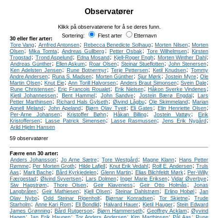
Observatører
Klikk på observatørene for å se deres funn.
Sortering:
Flest arter
Etternavn
30 eller fler arter:
;
;
;
;
Tore Vang
Arnfred Antonsen
Rebecca Benedicte Solhaug
Morten Nilsen
Morten
;
;
;
;
;
Olsen
Mika Tomta
Andreas Gullberg
Petter Osbak
Tore Wilhelmsen
Kirsten
;
;
;
;
;
Trogstad
Trond Aspelund
Edna Mosand
Kjell-Roger Engh
Morten Winther Dahl
;
;
;
;
;
Andreas Günther
Ellen Askum
Roar Olsen
Steinar Stueflotten
John Stenersen
;
;
;
;
Ken Adelsten Jensen
Rune Botnermyr
Terje Pettersen
Ketil Knudsen
Tommy
;
;
;
;
;
Andre Andersen
Runa S. Madsen
Morten Günther
Sjur Mørk
Jostein Myre
Ole
;
;
;
;
;
Martin Olsen
Knut Eie
Ann Torill Halvorsen
Anders Braut Simonsen
Svein Dale
;
;
;
;
Rune Christensen
Eric Francois Roualet
Erik Nielsen
Håkon Sverke Vindenes
;
;
;
;
Kjetil Johannessen
Bent Hammel
John Sandve
Jostein Bærø Engdal
Lars
;
;
;
;
Petter Marthinsen
Richard Hals Gylseth
Øivind Lågbu
Ole Skimmeland
Marian
;
;
;
;
;
Agnell Meland
John Apeland
Bjørn Olav Tveit
Eli Gates
Elin Henriette Olsen
;
;
;
;
Per-Arne Johansen
Kristoffer Bøhn
Håkan Billing
Jostein Vattøy
Eirik
;
;
;
;
Kristoffersen
Lasse Patrick Simensen
Lasse Rasmussen
Jens Erik Nygård
Arild Hjelm Hansen
59 observatører
Færre enn 30 arter:
;
;
;
;
Anders Johansson
Jo Arne Sætre
Tore Westgård
Magne Klann
Hans Petter
;
;
;
;
;
Rømme
Per Morten Groth
Hilde Lafjell
Knut Erik Vedahl
Rolf E. Andersen
Truls
;
;
;
;
;
Aas
Marit Bache
Bård Kyrkjedelen
Glenn Martin
Elias Blichfeldt Mørk
Per-Willy
;
;
;
;
;
Færgestad
Øivind Syvertsen
Lars Dolmen
Inger Marie Eriksen
Vidar Øverbye
;
;
;
;
Siw Hagstrøm
Thore Olsen
Geir Klaveness
Geir Otto Holmås
Jonas
;
;
;
;
;
Langbråten
Geir Mathiesen
Kjell Olsen
Steinar Dahlstrøm
Erling Hobøl
Jan
;
;
;
;
Olav Nybo
Odd Steinar Rigenholt
Bjørnar Konradsen
Tor Skjetne
Trude
;
;
;
;
;
Starholm
Anne Kari Rom
Eli Bondlid
Halvard Hauer
Kjetil Hauger
Stein Edward
;
;
;
;
James Grønning
Bård Rutgerson
Bjørn Hammerseth
Geoffrey Acklam
Øyvind
;
;
;
;
;
Hagen
Jan Erik Haugen
Tor Anders Andersen
Kim Marthinsen
Pål Aas
Rune