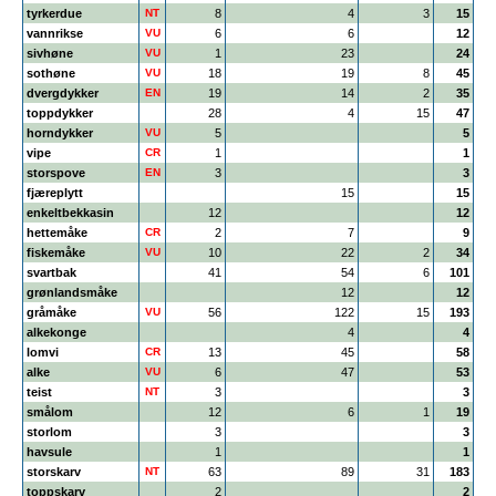
tyrkerdue
NT
8
4
3
15
vannrikse
VU
6
6
12
sivhøne
VU
1
23
24
sothøne
VU
18
19
8
45
dvergdykker
EN
19
14
2
35
toppdykker
28
4
15
47
horndykker
VU
5
5
vipe
CR
1
1
storspove
EN
3
3
fjæreplytt
15
15
enkeltbekkasin
12
12
hettemåke
CR
2
7
9
fiskemåke
VU
10
22
2
34
svartbak
41
54
6
101
grønlandsmåke
12
12
gråmåke
VU
56
122
15
193
alkekonge
4
4
lomvi
CR
13
45
58
alke
VU
6
47
53
teist
NT
3
3
smålom
12
6
1
19
storlom
3
3
havsule
1
1
storskarv
NT
63
89
31
183
toppskarv
2
2