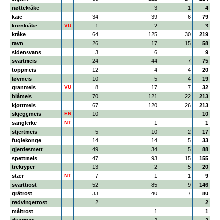
nøttekråke
3
1
4
kaie
34
39
6
79
kornkråke
VU
1
2
3
kråke
64
125
30
219
ravn
26
17
15
58
sidensvans
3
6
9
svartmeis
24
44
7
75
toppmeis
12
4
4
20
løvmeis
10
5
4
19
granmeis
VU
8
17
7
32
blåmeis
70
121
22
213
kjøttmeis
67
120
26
213
skjeggmeis
EN
10
10
sanglerke
NT
1
1
stjertmeis
5
10
2
17
fuglekonge
14
14
5
33
gjerdesmett
49
34
5
88
spettmeis
47
93
15
155
trekryper
13
2
5
20
stær
NT
7
1
1
9
svarttrost
52
85
9
146
gråtrost
33
40
7
80
rødvingetrost
2
2
måltrost
1
1