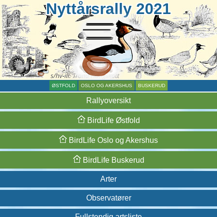
Nyttårsrally 2021
ØSTFOLD
OSLO OG AKERSHUS
BUSKERUD
Rallyoversikt
BirdLife
Østfold
BirdLife
Oslo og
Akershus
BirdLife
Buskerud
Arter
Observatører
Fullstendig artsliste