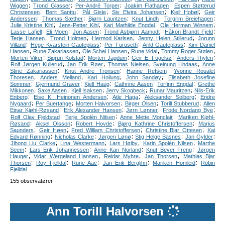
;
;
;
;
Wiggen
Trond Glasser
Per-André Torper
Joakim Flathagen
Espen Støtterud
;
;
;
;
;
Christensen
Berit Santtu
Pål Gisle
Siv Elvira Johansen
Kjell Hobøl
Geir
;
;
;
;
;
Anderssen
Thomas Sæther
Bjørn Lauritzen
Knut Lindh
Torgrim Breiehagen
;
;
;
;
Julie Kristine Kihl
Jens-Petter Kihl
Kari Mathilde Engdal
Ole Herman Winnem
;
;
;
;
;
Lasse Lafjell
Eli Moen
Jon Aasen
Trond Asbjørn Aamodt
Håkon Brandt Fjeld
;
;
;
;
Terje Hansen
Trond Holmen
Hermod Karlsen
Jenny Helen Stillerud
Jorunn
;
;
;
;
Villand
Hege Kvarstein Gauteplass
Per Furuseth
Arild Gauteplass
Kim Daniel
;
;
;
;
;
Hansen
Rune Zakariassen
Ole Schei Hansen
Rune Vidal
Tommy Roger Stølen
;
;
;
;
;
Morten Viker
Sigrun Kolstad
Morten Jagdum
Geir E. Fugelsø
Anders Thylen
;
;
;
;
Rolf Jørgen Kullerud
Jan Erik Røer
Thomas Nielsen
Sveinung Lindaas
Anne
;
;
;
Stine Zakariassen
Knut Andre Tronsen
Hanne Refsem
Yvonne Roualet
;
;
;
;
Thoresen
Anders Melland
Kari Hollung
John Sandøy
Elisabeth Josefine
;
;
;
;
;
Sommer
Gjermund Graver
Kjell Haug
Cathrine Aasen
Torfinn Engdal
Grethe
;
;
;
;
;
Mikkonen
Saxe Aasen
Kjell Isaksen
Jerry Skogbeck
Runar Mauritzen
Nils-Erik
;
;
;
;
Enberg
Else K. Heinonen Andersen
Atle Haga
Aleksander Solberg
Endre
;
;
;
;
;
Nygaard
Per Buertange
Morten Halvorsen
Birger Olsen
Torill Stubberud
Allen
;
;
;
;
Einar Kjøhl-Røsand
Erik Alexander Hansen
Jørn Lønner
Frode Nordang Bye
;
;
;
Rolf Olav Fjeldstad
Terje Spolén Nilsen
Anne Mette Monclair
Mariken Kjøhl-
;
;
;
;
Røsand
Aksel Olsson
Robert Hovde
Bjørg Kathrine Christoffersen
Marius
;
;
;
;
Saunders
Geir Høen
Fred William Christoffersen
Christine Bjar Ottesen
Kai
;
;
;
;
;
Edvard Rønning
Nicholas Clarke
Jørgen Lønø
Stig Helge Basnes
Jan Gylder
;
;
;
;
Jihong Liu Clarke
Lina Westermann
Lars Høiby
Karin Spolén Nilsen
Marthe
;
;
;
;
Seem
Lars Erik Johannessen
Anne Kari Norland
Knut Bever Freng
Jørgen
;
;
;
;
Hauger
Vidar Wergeland Hansen
Reidar Myhre
Jan Thorsen
Mathias Bjar
;
;
;
;
;
Thorsen
Roy Fjelldal
Rune Aae
Jan Erik Berglihn
Mariken Homleid
Robin
Fjelldal
155 observatører
Ann Torill Halvorsen