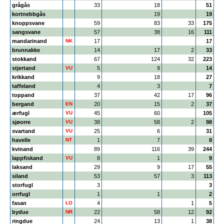
grågås
33
18
51
kortnebbgås
19
19
knoppsvane
59
83
33
175
sangsvane
57
38
16
111
mandarinand
NK
17
17
brunnakke
14
17
2
33
stokkand
67
124
32
223
stjertand
VU
5
9
14
krikkand
9
18
27
taffeland
4
3
7
toppand
37
42
17
96
bergand
EN
20
15
2
37
ærfugl
VU
45
60
105
sjøorre
VU
38
58
2
98
svartand
VU
25
6
31
havelle
NT
1
7
8
kvinand
89
116
39
244
lappfiskand
VU
8
1
9
laksand
29
9
17
55
siland
53
57
3
113
storfugl
3
3
orrfugl
1
1
2
fasan
LO
4
1
5
bydue
NR
22
58
12
92
ringdue
24
13
1
38