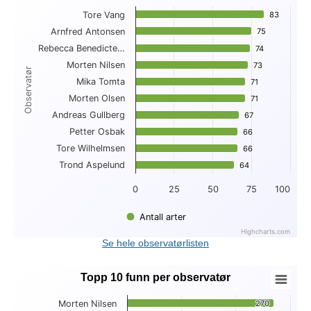
Tore Vang
83
83
Bar chart with 10 bars.
Arnfred Antonsen
75
75
View as data table, Topp 10 antall arter per observatør
Rebecca Benedicte…
The chart has 1 X axis displaying Observatør.
74
74
The chart has 1 Y axis displaying . Data ranges from 64 to 83
Morten Nilsen
73
73
Observatør
Mika Tomta
71
71
Morten Olsen
71
71
Andreas Gullberg
67
67
Petter Osbak
66
66
Tore Wilhelmsen
66
66
Trond Aspelund
64
64
0
25
50
75
100
Antall arter
Highcharts.com
End of interactive chart.
Se hele observatørlisten
Topp 10 funn per observatør
Topp 10 funn per observatør
Morten Nilsen
270
270
Bar chart with 10 bars.