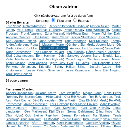
Observatører
Klikk på observatørene for å se deres funn.
Sortering:
Flest arter
Etternavn
30 eller fler arter:
;
;
;
;
Tore Vang
Arnfred Antonsen
Rebecca Benedicte Solhaug
Morten Nilsen
Morten
;
;
;
;
;
Olsen
Mika Tomta
Andreas Gullberg
Petter Osbak
Tore Wilhelmsen
Kirsten
;
;
;
;
;
Trogstad
Trond Aspelund
Edna Mosand
Kjell-Roger Engh
Morten Winther Dahl
;
;
;
;
;
Andreas Günther
Ellen Askum
Roar Olsen
Steinar Stueflotten
John Stenersen
;
;
;
;
Ken Adelsten Jensen
Rune Botnermyr
Terje Pettersen
Ketil Knudsen
Tommy
;
;
;
;
;
Andre Andersen
Runa S. Madsen
Morten Günther
Sjur Mørk
Jostein Myre
Ole
;
;
;
;
;
Martin Olsen
Knut Eie
Ann Torill Halvorsen
Anders Braut Simonsen
Svein Dale
;
;
;
;
Rune Christensen
Eric Francois Roualet
Erik Nielsen
Håkon Sverke Vindenes
;
;
;
;
Kjetil Johannessen
Bent Hammel
John Sandve
Jostein Bærø Engdal
Lars
;
;
;
;
Petter Marthinsen
Richard Hals Gylseth
Øivind Lågbu
Ole Skimmeland
Marian
;
;
;
;
;
Agnell Meland
John Apeland
Bjørn Olav Tveit
Eli Gates
Elin Henriette Olsen
;
;
;
;
Per-Arne Johansen
Kristoffer Bøhn
Håkan Billing
Jostein Vattøy
Eirik
;
;
;
;
Kristoffersen
Lasse Patrick Simensen
Lasse Rasmussen
Jens Erik Nygård
Arild Hjelm Hansen
59 observatører
Færre enn 30 arter:
;
;
;
;
Anders Johansson
Jo Arne Sætre
Tore Westgård
Magne Klann
Hans Petter
;
;
;
;
;
Rømme
Per Morten Groth
Hilde Lafjell
Knut Erik Vedahl
Rolf E. Andersen
Truls
;
;
;
;
;
Aas
Marit Bache
Bård Kyrkjedelen
Glenn Martin
Elias Blichfeldt Mørk
Per-Willy
;
;
;
;
;
Færgestad
Øivind Syvertsen
Lars Dolmen
Inger Marie Eriksen
Vidar Øverbye
;
;
;
;
Siw Hagstrøm
Thore Olsen
Geir Klaveness
Geir Otto Holmås
Jonas
;
;
;
;
;
Langbråten
Geir Mathiesen
Kjell Olsen
Steinar Dahlstrøm
Erling Hobøl
Jan
;
;
;
;
Olav Nybo
Odd Steinar Rigenholt
Bjørnar Konradsen
Tor Skjetne
Trude
;
;
;
;
;
Starholm
Anne Kari Rom
Eli Bondlid
Halvard Hauer
Kjetil Hauger
Stein Edward
;
;
;
;
James Grønning
Bård Rutgerson
Bjørn Hammerseth
Geoffrey Acklam
Øyvind
;
;
;
;
;
Hagen
Jan Erik Haugen
Tor Anders Andersen
Kim Marthinsen
Pål Aas
Rune