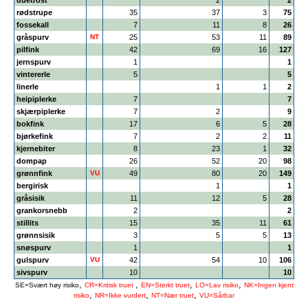
duetrost
2
2
rødstrupe
35
37
3
75
fossekall
7
11
8
26
gråspurv
NT
25
53
11
89
pilfink
42
69
16
127
jernspurv
1
1
vintererle
5
5
linerle
1
1
2
heipiplerke
7
7
skjærpiplerke
7
2
9
bokfink
17
6
5
28
bjørkefink
7
2
2
11
kjernebiter
8
23
1
32
dompap
26
52
20
98
grønnfink
VU
49
80
20
149
bergirisk
1
1
gråsisik
11
12
5
28
grankorsnebb
2
2
stillits
15
35
11
61
grønnsisik
3
5
5
13
snøspurv
1
1
gulspurv
VU
42
54
10
106
sivspurv
10
10
,
,
,
,
SE=Svært høy risiko
CR=Kritisk truet
EN=Sterkt truet
LO=Lav risiko
NK=Ingen kjent
,
,
,
risiko
NR=Ikke vurdert
NT=Nær truet
VU=Sårbar