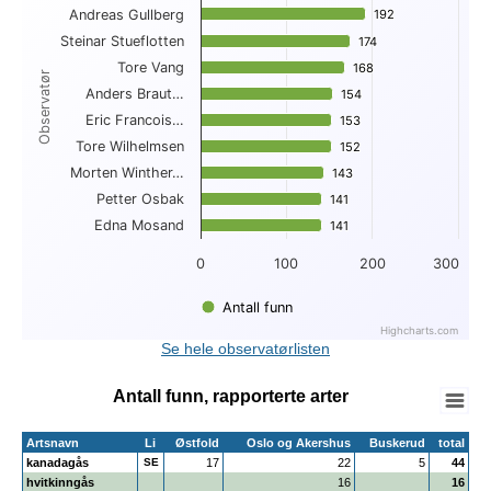
Andreas Gullberg
192
192
View as data table, Topp 10 funn per observatør
Steinar Stueflotten
The chart has 1 X axis displaying Observatør.
174
174
The chart has 1 Y axis displaying . Data ranges from 141 to 
Tore Vang
168
168
Observatør
Anders Braut…
154
154
Eric Francois…
153
153
Tore Wilhelmsen
152
152
Morten Winther…
143
143
Petter Osbak
141
141
Edna Mosand
141
141
0
100
200
300
Antall funn
Highcharts.com
End of interactive chart.
Se hele observatørlisten
Antall funn, rapporterte arter
Artsnavn
Li
Østfold
Oslo og Akershus
Buskerud
total
kanadagås
SE
17
22
5
44
hvitkinngås
16
16