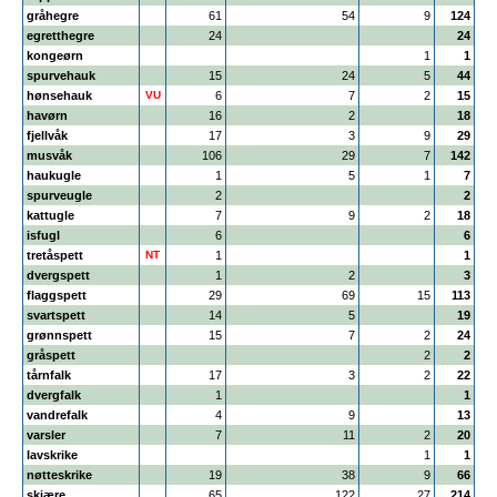
gråhegre
61
54
9
124
egretthegre
24
24
kongeørn
1
1
spurvehauk
15
24
5
44
hønsehauk
VU
6
7
2
15
havørn
16
2
18
fjellvåk
17
3
9
29
musvåk
106
29
7
142
haukugle
1
5
1
7
spurveugle
2
2
kattugle
7
9
2
18
isfugl
6
6
tretåspett
NT
1
1
dvergspett
1
2
3
flaggspett
29
69
15
113
svartspett
14
5
19
grønnspett
15
7
2
24
gråspett
2
2
tårnfalk
17
3
2
22
dvergfalk
1
1
vandrefalk
4
9
13
varsler
7
11
2
20
lavskrike
1
1
nøtteskrike
19
38
9
66
skjære
65
122
27
214