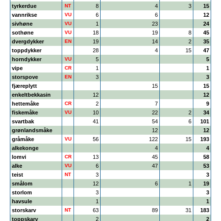
tyrkerdue
NT
8
4
3
15
vannrikse
VU
6
6
12
sivhøne
VU
1
23
24
sothøne
VU
18
19
8
45
dvergdykker
EN
19
14
2
35
toppdykker
28
4
15
47
horndykker
VU
5
5
vipe
CR
1
1
storspove
EN
3
3
fjæreplytt
15
15
enkeltbekkasin
12
12
hettemåke
CR
2
7
9
fiskemåke
VU
10
22
2
34
svartbak
41
54
6
101
grønlandsmåke
12
12
gråmåke
VU
56
122
15
193
alkekonge
4
4
lomvi
CR
13
45
58
alke
VU
6
47
53
teist
NT
3
3
smålom
12
6
1
19
storlom
3
3
havsule
1
1
storskarv
NT
63
89
31
183
toppskarv
2
2