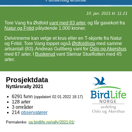
10. jan. 2021 kl. 11:21
Tore Vang fra Østfold
vant med 83 arter
, og får gavekort fra
Natur og Fritid
pålydende 1.000 kroner.
Delvinnerne kan velge et krus eller en T-skjorte fra Natur
og Fritid. Tore Vang toppet også
Østfoldlista
med samme
artsantall (83). Andreas Gullberg vant for
Oslo og Akershus
med 67 arter. I
Buskerud
vant Steinar Stueflotten med 45
arter.
Prosjektdata
Nyttårsrally 2021
6291 funn
(oppdatert
02.01.2022 18:17
)
128 arter
3 områder
214
observatører
Permalenke:
oa.birdlife.no/rally/2021-01/