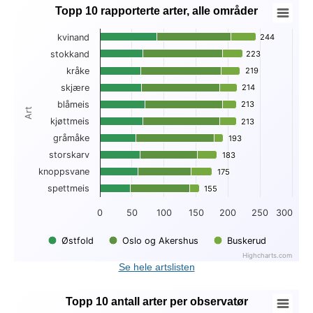
Topp 10 rapporterte arter, alle områder
Topp 10 rapporterte arter, alle områder
kvinand
244
244
Bar chart with 3 data series.
stokkand
223
223
View as data table, Topp 10 rapporterte arter, alle områder
kråke
219
219
The chart has 1 X axis displaying Art.
The chart has 1 Y axis displaying . Data ranges from 47 to 2
skjære
214
214
blåmeis
213
213
Art
kjøttmeis
213
213
gråmåke
193
193
storskarv
183
183
knoppsvane
175
175
spettmeis
155
155
0
50
100
150
200
250
300
Østfold
Oslo og Akershus
Buskerud
Highcharts.com
End of interactive chart.
Se hele artslisten
Topp 10 antall arter per observatør
Topp 10 antall arter per observatør