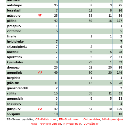
duetrost
2
2
rødstrupe
35
37
3
75
fossekall
7
11
8
26
gråspurv
NT
25
53
11
89
pilfink
42
69
16
127
jernspurv
1
1
vintererle
5
5
linerle
1
1
2
heipiplerke
7
7
skjærpiplerke
7
2
9
bokfink
17
6
5
28
bjørkefink
7
2
2
11
kjernebiter
8
23
1
32
dompap
26
52
20
98
grønnfink
VU
49
80
20
149
bergirisk
1
1
gråsisik
11
12
5
28
grankorsnebb
2
2
stillits
15
35
11
61
grønnsisik
3
5
5
13
snøspurv
1
1
gulspurv
VU
42
54
10
106
sivspurv
10
10
,
,
,
,
SE=Svært høy risiko
CR=Kritisk truet
EN=Sterkt truet
LO=Lav risiko
NK=Ingen kjent
,
,
,
risiko
NR=Ikke vurdert
NT=Nær truet
VU=Sårbar