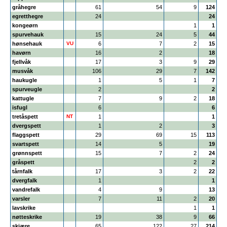
gråhegre
61
54
9
124
egretthegre
24
24
kongeørn
1
1
spurvehauk
15
24
5
44
hønsehauk
VU
6
7
2
15
havørn
16
2
18
fjellvåk
17
3
9
29
musvåk
106
29
7
142
haukugle
1
5
1
7
spurveugle
2
2
kattugle
7
9
2
18
isfugl
6
6
tretåspett
NT
1
1
dvergspett
1
2
3
flaggspett
29
69
15
113
svartspett
14
5
19
grønnspett
15
7
2
24
gråspett
2
2
tårnfalk
17
3
2
22
dvergfalk
1
1
vandrefalk
4
9
13
varsler
7
11
2
20
lavskrike
1
1
nøtteskrike
19
38
9
66
skjære
65
122
27
214