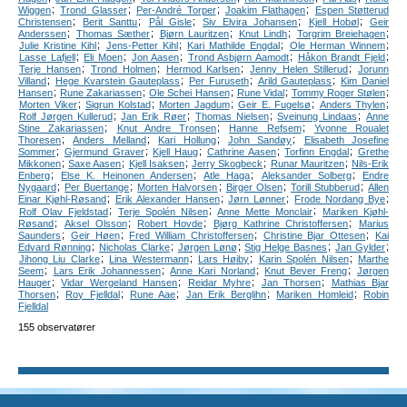
;
;
;
;
Wiggen
Trond Glasser
Per-André Torper
Joakim Flathagen
Espen Støtterud
;
;
;
;
;
Christensen
Berit Santtu
Pål Gisle
Siv Elvira Johansen
Kjell Hobøl
Geir
;
;
;
;
;
Anderssen
Thomas Sæther
Bjørn Lauritzen
Knut Lindh
Torgrim Breiehagen
;
;
;
;
Julie Kristine Kihl
Jens-Petter Kihl
Kari Mathilde Engdal
Ole Herman Winnem
;
;
;
;
;
Lasse Lafjell
Eli Moen
Jon Aasen
Trond Asbjørn Aamodt
Håkon Brandt Fjeld
;
;
;
;
Terje Hansen
Trond Holmen
Hermod Karlsen
Jenny Helen Stillerud
Jorunn
;
;
;
;
Villand
Hege Kvarstein Gauteplass
Per Furuseth
Arild Gauteplass
Kim Daniel
;
;
;
;
;
Hansen
Rune Zakariassen
Ole Schei Hansen
Rune Vidal
Tommy Roger Stølen
;
;
;
;
;
Morten Viker
Sigrun Kolstad
Morten Jagdum
Geir E. Fugelsø
Anders Thylen
;
;
;
;
Rolf Jørgen Kullerud
Jan Erik Røer
Thomas Nielsen
Sveinung Lindaas
Anne
;
;
;
Stine Zakariassen
Knut Andre Tronsen
Hanne Refsem
Yvonne Roualet
;
;
;
;
Thoresen
Anders Melland
Kari Hollung
John Sandøy
Elisabeth Josefine
;
;
;
;
;
Sommer
Gjermund Graver
Kjell Haug
Cathrine Aasen
Torfinn Engdal
Grethe
;
;
;
;
;
Mikkonen
Saxe Aasen
Kjell Isaksen
Jerry Skogbeck
Runar Mauritzen
Nils-Erik
;
;
;
;
Enberg
Else K. Heinonen Andersen
Atle Haga
Aleksander Solberg
Endre
;
;
;
;
;
Nygaard
Per Buertange
Morten Halvorsen
Birger Olsen
Torill Stubberud
Allen
;
;
;
;
Einar Kjøhl-Røsand
Erik Alexander Hansen
Jørn Lønner
Frode Nordang Bye
;
;
;
Rolf Olav Fjeldstad
Terje Spolén Nilsen
Anne Mette Monclair
Mariken Kjøhl-
;
;
;
;
Røsand
Aksel Olsson
Robert Hovde
Bjørg Kathrine Christoffersen
Marius
;
;
;
;
Saunders
Geir Høen
Fred William Christoffersen
Christine Bjar Ottesen
Kai
;
;
;
;
;
Edvard Rønning
Nicholas Clarke
Jørgen Lønø
Stig Helge Basnes
Jan Gylder
;
;
;
;
Jihong Liu Clarke
Lina Westermann
Lars Høiby
Karin Spolén Nilsen
Marthe
;
;
;
;
Seem
Lars Erik Johannessen
Anne Kari Norland
Knut Bever Freng
Jørgen
;
;
;
;
Hauger
Vidar Wergeland Hansen
Reidar Myhre
Jan Thorsen
Mathias Bjar
;
;
;
;
;
Thorsen
Roy Fjelldal
Rune Aae
Jan Erik Berglihn
Mariken Homleid
Robin
Fjelldal
155 observatører