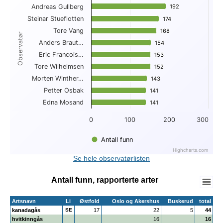
Andreas Gullberg
192
192
View as data table, Topp 10 funn per observatør
Steinar Stueflotten
The chart has 1 X axis displaying Observatør.
174
174
The chart has 1 Y axis displaying . Data ranges from 141 to 
Tore Vang
168
168
Observatør
Anders Braut…
154
154
Eric Francois…
153
153
Tore Wilhelmsen
152
152
Morten Winther…
143
143
Petter Osbak
141
141
Edna Mosand
141
141
0
100
200
300
Antall funn
Highcharts.com
End of interactive chart.
Se hele observatørlisten
Antall funn, rapporterte arter
Artsnavn
Li
Østfold
Oslo og Akershus
Buskerud
total
kanadagås
SE
17
22
5
44
hvitkinngås
16
16