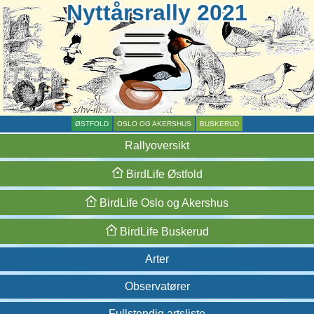
Nyttårsrally 2021
ØSTFOLD
OSLO OG AKERSHUS
BUSKERUD
Rallyoversikt
BirdLife
Østfold
BirdLife
Oslo og
Akershus
BirdLife
Buskerud
Arter
Observatører
Fullstendig artsliste