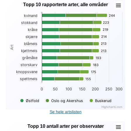
Topp 10 rapporterte arter, alle områder
Topp 10 rapporterte arter, alle områder
kvinand
244
244
Bar chart with 3 data series.
stokkand
223
223
View as data table, Topp 10 rapporterte arter, alle områder
kråke
219
219
The chart has 1 X axis displaying Art.
The chart has 1 Y axis displaying . Data ranges from 47 to 2
skjære
214
214
blåmeis
213
213
Art
kjøttmeis
213
213
gråmåke
193
193
storskarv
183
183
knoppsvane
175
175
spettmeis
155
155
0
50
100
150
200
250
300
Østfold
Oslo og Akershus
Buskerud
Highcharts.com
End of interactive chart.
Se hele artslisten
Topp 10 antall arter per observatør
Topp 10 antall arter per observatør