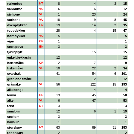
tyrkerdue
NT
8
4
3
15
vannrikse
VU
6
6
12
sivhøne
VU
1
23
24
sothøne
VU
18
19
8
45
dvergdykker
EN
19
14
2
35
toppdykker
28
4
15
47
horndykker
VU
5
5
vipe
CR
1
1
storspove
EN
3
3
fjæreplytt
15
15
enkeltbekkasin
12
12
hettemåke
CR
2
7
9
fiskemåke
VU
10
22
2
34
svartbak
41
54
6
101
grønlandsmåke
12
12
gråmåke
VU
56
122
15
193
alkekonge
4
4
lomvi
CR
13
45
58
alke
VU
6
47
53
teist
NT
3
3
smålom
12
6
1
19
storlom
3
3
havsule
1
1
storskarv
NT
63
89
31
183
toppskarv
2
2