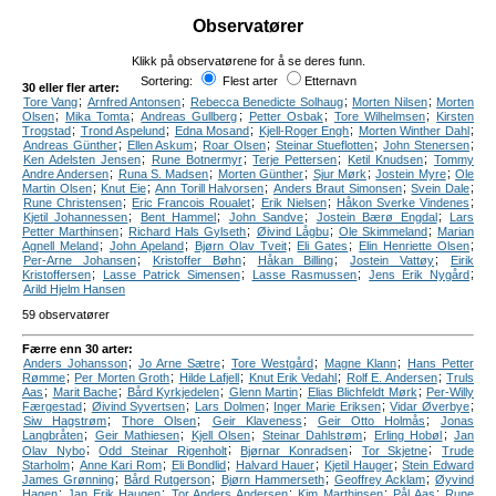
Observatører
Klikk på observatørene for å se deres funn.
Sortering:
Flest arter
Etternavn
30 eller fler arter:
;
;
;
;
Tore Vang
Arnfred Antonsen
Rebecca Benedicte Solhaug
Morten Nilsen
Morten
;
;
;
;
;
Olsen
Mika Tomta
Andreas Gullberg
Petter Osbak
Tore Wilhelmsen
Kirsten
;
;
;
;
;
Trogstad
Trond Aspelund
Edna Mosand
Kjell-Roger Engh
Morten Winther Dahl
;
;
;
;
;
Andreas Günther
Ellen Askum
Roar Olsen
Steinar Stueflotten
John Stenersen
;
;
;
;
Ken Adelsten Jensen
Rune Botnermyr
Terje Pettersen
Ketil Knudsen
Tommy
;
;
;
;
;
Andre Andersen
Runa S. Madsen
Morten Günther
Sjur Mørk
Jostein Myre
Ole
;
;
;
;
;
Martin Olsen
Knut Eie
Ann Torill Halvorsen
Anders Braut Simonsen
Svein Dale
;
;
;
;
Rune Christensen
Eric Francois Roualet
Erik Nielsen
Håkon Sverke Vindenes
;
;
;
;
Kjetil Johannessen
Bent Hammel
John Sandve
Jostein Bærø Engdal
Lars
;
;
;
;
Petter Marthinsen
Richard Hals Gylseth
Øivind Lågbu
Ole Skimmeland
Marian
;
;
;
;
;
Agnell Meland
John Apeland
Bjørn Olav Tveit
Eli Gates
Elin Henriette Olsen
;
;
;
;
Per-Arne Johansen
Kristoffer Bøhn
Håkan Billing
Jostein Vattøy
Eirik
;
;
;
;
Kristoffersen
Lasse Patrick Simensen
Lasse Rasmussen
Jens Erik Nygård
Arild Hjelm Hansen
59 observatører
Færre enn 30 arter:
;
;
;
;
Anders Johansson
Jo Arne Sætre
Tore Westgård
Magne Klann
Hans Petter
;
;
;
;
;
Rømme
Per Morten Groth
Hilde Lafjell
Knut Erik Vedahl
Rolf E. Andersen
Truls
;
;
;
;
;
Aas
Marit Bache
Bård Kyrkjedelen
Glenn Martin
Elias Blichfeldt Mørk
Per-Willy
;
;
;
;
;
Færgestad
Øivind Syvertsen
Lars Dolmen
Inger Marie Eriksen
Vidar Øverbye
;
;
;
;
Siw Hagstrøm
Thore Olsen
Geir Klaveness
Geir Otto Holmås
Jonas
;
;
;
;
;
Langbråten
Geir Mathiesen
Kjell Olsen
Steinar Dahlstrøm
Erling Hobøl
Jan
;
;
;
;
Olav Nybo
Odd Steinar Rigenholt
Bjørnar Konradsen
Tor Skjetne
Trude
;
;
;
;
;
Starholm
Anne Kari Rom
Eli Bondlid
Halvard Hauer
Kjetil Hauger
Stein Edward
;
;
;
;
James Grønning
Bård Rutgerson
Bjørn Hammerseth
Geoffrey Acklam
Øyvind
;
;
;
;
;
Hagen
Jan Erik Haugen
Tor Anders Andersen
Kim Marthinsen
Pål Aas
Rune