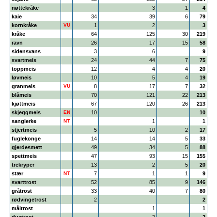
nøttekråke
3
1
4
kaie
34
39
6
79
kornkråke
VU
1
2
3
kråke
64
125
30
219
ravn
26
17
15
58
sidensvans
3
6
9
svartmeis
24
44
7
75
toppmeis
12
4
4
20
løvmeis
10
5
4
19
granmeis
VU
8
17
7
32
blåmeis
70
121
22
213
kjøttmeis
67
120
26
213
skjeggmeis
EN
10
10
sanglerke
NT
1
1
stjertmeis
5
10
2
17
fuglekonge
14
14
5
33
gjerdesmett
49
34
5
88
spettmeis
47
93
15
155
trekryper
13
2
5
20
stær
NT
7
1
1
9
svarttrost
52
85
9
146
gråtrost
33
40
7
80
rødvingetrost
2
2
måltrost
1
1