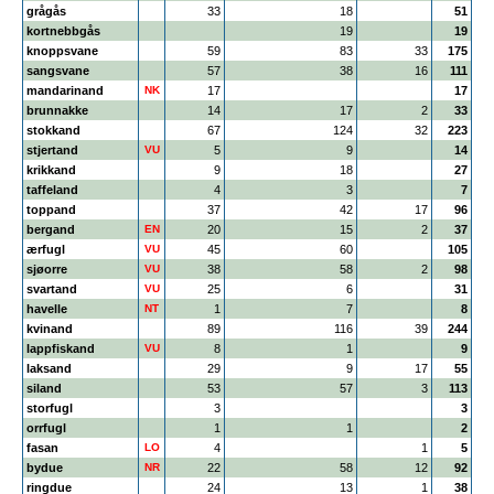
grågås
33
18
51
kortnebbgås
19
19
knoppsvane
59
83
33
175
sangsvane
57
38
16
111
mandarinand
NK
17
17
brunnakke
14
17
2
33
stokkand
67
124
32
223
stjertand
VU
5
9
14
krikkand
9
18
27
taffeland
4
3
7
toppand
37
42
17
96
bergand
EN
20
15
2
37
ærfugl
VU
45
60
105
sjøorre
VU
38
58
2
98
svartand
VU
25
6
31
havelle
NT
1
7
8
kvinand
89
116
39
244
lappfiskand
VU
8
1
9
laksand
29
9
17
55
siland
53
57
3
113
storfugl
3
3
orrfugl
1
1
2
fasan
LO
4
1
5
bydue
NR
22
58
12
92
ringdue
24
13
1
38