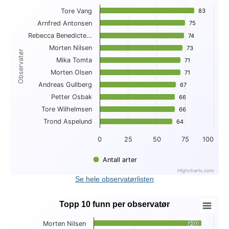
Tore Vang
83
83
Bar chart with 10 bars.
Arnfred Antonsen
75
75
View as data table, Topp 10 antall arter per observatør
Rebecca Benedicte…
The chart has 1 X axis displaying Observatør.
74
74
The chart has 1 Y axis displaying . Data ranges from 64 to 83
Morten Nilsen
73
73
Observatør
Mika Tomta
71
71
Morten Olsen
71
71
Andreas Gullberg
67
67
Petter Osbak
66
66
Tore Wilhelmsen
66
66
Trond Aspelund
64
64
0
25
50
75
100
Antall arter
Highcharts.com
End of interactive chart.
Se hele observatørlisten
Topp 10 funn per observatør
Topp 10 funn per observatør
Morten Nilsen
270
270
Bar chart with 10 bars.