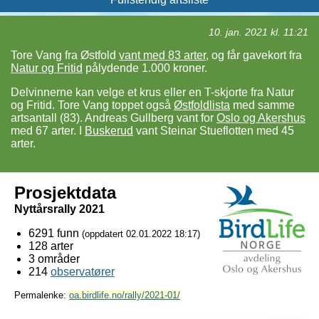
10. jan. 2021 kl. 11:21
Tore Vang fra Østfold
vant med 83 arter
, og får gavekort fra
Natur og Fritid
pålydende 1.000 kroner.
Delvinnerne kan velge et krus eller en T-skjorte fra Natur
og Fritid. Tore Vang toppet også
Østfoldlista
med samme
artsantall (83). Andreas Gullberg vant for
Oslo og Akershus
med 67 arter. I
Buskerud
vant Steinar Stueflotten med 45
arter.
Prosjektdata
Nyttårsrally 2021
6291 funn
(oppdatert
02.01.2022 18:17
)
128 arter
3 områder
214
observatører
Permalenke:
oa.birdlife.no/rally/2021-01/