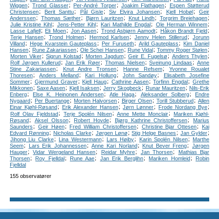
;
;
;
;
Wiggen
Trond Glasser
Per-André Torper
Joakim Flathagen
Espen Støtterud
;
;
;
;
;
Christensen
Berit Santtu
Pål Gisle
Siv Elvira Johansen
Kjell Hobøl
Geir
;
;
;
;
;
Anderssen
Thomas Sæther
Bjørn Lauritzen
Knut Lindh
Torgrim Breiehagen
;
;
;
;
Julie Kristine Kihl
Jens-Petter Kihl
Kari Mathilde Engdal
Ole Herman Winnem
;
;
;
;
;
Lasse Lafjell
Eli Moen
Jon Aasen
Trond Asbjørn Aamodt
Håkon Brandt Fjeld
;
;
;
;
Terje Hansen
Trond Holmen
Hermod Karlsen
Jenny Helen Stillerud
Jorunn
;
;
;
;
Villand
Hege Kvarstein Gauteplass
Per Furuseth
Arild Gauteplass
Kim Daniel
;
;
;
;
;
Hansen
Rune Zakariassen
Ole Schei Hansen
Rune Vidal
Tommy Roger Stølen
;
;
;
;
;
Morten Viker
Sigrun Kolstad
Morten Jagdum
Geir E. Fugelsø
Anders Thylen
;
;
;
;
Rolf Jørgen Kullerud
Jan Erik Røer
Thomas Nielsen
Sveinung Lindaas
Anne
;
;
;
Stine Zakariassen
Knut Andre Tronsen
Hanne Refsem
Yvonne Roualet
;
;
;
;
Thoresen
Anders Melland
Kari Hollung
John Sandøy
Elisabeth Josefine
;
;
;
;
;
Sommer
Gjermund Graver
Kjell Haug
Cathrine Aasen
Torfinn Engdal
Grethe
;
;
;
;
;
Mikkonen
Saxe Aasen
Kjell Isaksen
Jerry Skogbeck
Runar Mauritzen
Nils-Erik
;
;
;
;
Enberg
Else K. Heinonen Andersen
Atle Haga
Aleksander Solberg
Endre
;
;
;
;
;
Nygaard
Per Buertange
Morten Halvorsen
Birger Olsen
Torill Stubberud
Allen
;
;
;
;
Einar Kjøhl-Røsand
Erik Alexander Hansen
Jørn Lønner
Frode Nordang Bye
;
;
;
Rolf Olav Fjeldstad
Terje Spolén Nilsen
Anne Mette Monclair
Mariken Kjøhl-
;
;
;
;
Røsand
Aksel Olsson
Robert Hovde
Bjørg Kathrine Christoffersen
Marius
;
;
;
;
Saunders
Geir Høen
Fred William Christoffersen
Christine Bjar Ottesen
Kai
;
;
;
;
;
Edvard Rønning
Nicholas Clarke
Jørgen Lønø
Stig Helge Basnes
Jan Gylder
;
;
;
;
Jihong Liu Clarke
Lina Westermann
Lars Høiby
Karin Spolén Nilsen
Marthe
;
;
;
;
Seem
Lars Erik Johannessen
Anne Kari Norland
Knut Bever Freng
Jørgen
;
;
;
;
Hauger
Vidar Wergeland Hansen
Reidar Myhre
Jan Thorsen
Mathias Bjar
;
;
;
;
;
Thorsen
Roy Fjelldal
Rune Aae
Jan Erik Berglihn
Mariken Homleid
Robin
Fjelldal
155 observatører