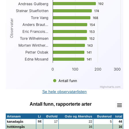
Andreas Gullberg
192
192
View as data table, Topp 10 funn per observatør
Steinar Stueflotten
The chart has 1 X axis displaying Observatør.
174
174
The chart has 1 Y axis displaying . Data ranges from 141 to 
Tore Vang
168
168
Observatør
Anders Braut…
154
154
Eric Francois…
153
153
Tore Wilhelmsen
152
152
Morten Winther…
143
143
Petter Osbak
141
141
Edna Mosand
141
141
0
100
200
300
Antall funn
Highcharts.com
End of interactive chart.
Se hele observatørlisten
Antall funn, rapporterte arter
Artsnavn
Li
Østfold
Oslo og Akershus
Buskerud
total
kanadagås
SE
17
22
5
44
hvitkinngås
16
16