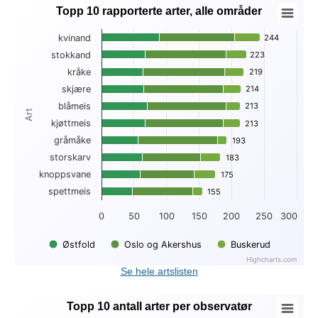
Topp 10 rapporterte arter, alle områder
Topp 10 rapporterte arter, alle områder
kvinand
244
244
Bar chart with 3 data series.
stokkand
223
223
View as data table, Topp 10 rapporterte arter, alle områder
kråke
219
219
The chart has 1 X axis displaying Art.
The chart has 1 Y axis displaying . Data ranges from 47 to 2
skjære
214
214
blåmeis
213
213
Art
kjøttmeis
213
213
gråmåke
193
193
storskarv
183
183
knoppsvane
175
175
spettmeis
155
155
0
50
100
150
200
250
300
Østfold
Oslo og Akershus
Buskerud
Highcharts.com
End of interactive chart.
Se hele artslisten
Topp 10 antall arter per observatør
Topp 10 antall arter per observatør