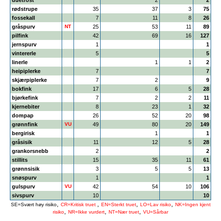
duetrost
2
2
rødstrupe
35
37
3
75
fossekall
7
11
8
26
gråspurv
NT
25
53
11
89
pilfink
42
69
16
127
jernspurv
1
1
vintererle
5
5
linerle
1
1
2
heipiplerke
7
7
skjærpiplerke
7
2
9
bokfink
17
6
5
28
bjørkefink
7
2
2
11
kjernebiter
8
23
1
32
dompap
26
52
20
98
grønnfink
VU
49
80
20
149
bergirisk
1
1
gråsisik
11
12
5
28
grankorsnebb
2
2
stillits
15
35
11
61
grønnsisik
3
5
5
13
snøspurv
1
1
gulspurv
VU
42
54
10
106
sivspurv
10
10
,
,
,
,
SE=Svært høy risiko
CR=Kritisk truet
EN=Sterkt truet
LO=Lav risiko
NK=Ingen kjent
,
,
,
risiko
NR=Ikke vurdert
NT=Nær truet
VU=Sårbar