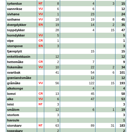
tyrkerdue
NT
8
4
3
15
vannrikse
VU
6
6
12
sivhøne
VU
1
23
24
sothøne
VU
18
19
8
45
dvergdykker
EN
19
14
2
35
toppdykker
28
4
15
47
horndykker
VU
5
5
vipe
CR
1
1
storspove
EN
3
3
fjæreplytt
15
15
enkeltbekkasin
12
12
hettemåke
CR
2
7
9
fiskemåke
VU
10
22
2
34
svartbak
41
54
6
101
grønlandsmåke
12
12
gråmåke
VU
56
122
15
193
alkekonge
4
4
lomvi
CR
13
45
58
alke
VU
6
47
53
teist
NT
3
3
smålom
12
6
1
19
storlom
3
3
havsule
1
1
storskarv
NT
63
89
31
183
toppskarv
2
2