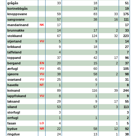
grågås
33
18
51
kortnebbgås
19
19
knoppsvane
59
83
33
175
sangsvane
57
38
16
111
mandarinand
NK
17
17
brunnakke
14
17
2
33
stokkand
67
124
32
223
stjertand
VU
5
9
14
krikkand
9
18
27
taffeland
4
3
7
toppand
37
42
17
96
bergand
EN
20
15
2
37
ærfugl
VU
45
60
105
sjøorre
VU
38
58
2
98
svartand
VU
25
6
31
havelle
NT
1
7
8
kvinand
89
116
39
244
lappfiskand
VU
8
1
9
laksand
29
9
17
55
siland
53
57
3
113
storfugl
3
3
orrfugl
1
1
2
fasan
LO
4
1
5
bydue
NR
22
58
12
92
ringdue
24
13
1
38