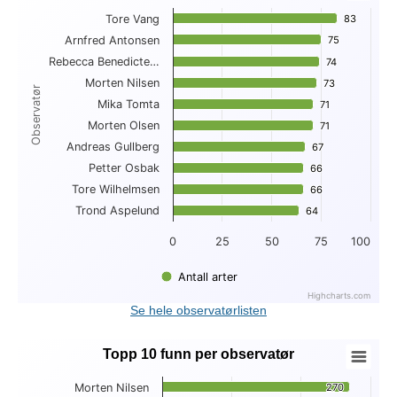
Tore Vang
83
83
Bar chart with 10 bars.
Arnfred Antonsen
75
75
View as data table, Topp 10 antall arter per observatør
Rebecca Benedicte…
The chart has 1 X axis displaying Observatør.
74
74
The chart has 1 Y axis displaying . Data ranges from 64 to 83
Morten Nilsen
73
73
Observatør
Mika Tomta
71
71
Morten Olsen
71
71
Andreas Gullberg
67
67
Petter Osbak
66
66
Tore Wilhelmsen
66
66
Trond Aspelund
64
64
0
25
50
75
100
Antall arter
Highcharts.com
End of interactive chart.
Se hele observatørlisten
Topp 10 funn per observatør
Topp 10 funn per observatør
Morten Nilsen
270
270
Bar chart with 10 bars.