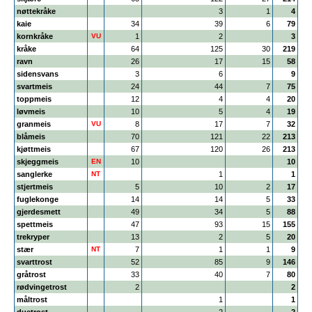
nøttekråke
3
1
4
kaie
34
39
6
79
kornkråke
VU
1
2
3
kråke
64
125
30
219
ravn
26
17
15
58
sidensvans
3
6
9
svartmeis
24
44
7
75
toppmeis
12
4
4
20
løvmeis
10
5
4
19
granmeis
VU
8
17
7
32
blåmeis
70
121
22
213
kjøttmeis
67
120
26
213
skjeggmeis
EN
10
10
sanglerke
NT
1
1
stjertmeis
5
10
2
17
fuglekonge
14
14
5
33
gjerdesmett
49
34
5
88
spettmeis
47
93
15
155
trekryper
13
2
5
20
stær
NT
7
1
1
9
svarttrost
52
85
9
146
gråtrost
33
40
7
80
rødvingetrost
2
2
måltrost
1
1