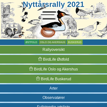
Nyttårsrally 2021
ØSTFOLD
OSLO OG AKERSHUS
BUSKERUD
Rallyoversikt
BirdLife
Østfold
BirdLife
Oslo og
Akershus
BirdLife
Buskerud
Arter
Observatører
Fullstendig artsliste