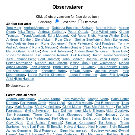
Observatører
Klikk på observatørene for å se deres funn.
Sortering:
Flest arter
Etternavn
30 eller fler arter:
;
;
;
;
Tore Vang
Arnfred Antonsen
Rebecca Benedicte Solhaug
Morten Nilsen
Morten
;
;
;
;
;
Olsen
Mika Tomta
Andreas Gullberg
Petter Osbak
Tore Wilhelmsen
Kirsten
;
;
;
;
;
Trogstad
Trond Aspelund
Edna Mosand
Kjell-Roger Engh
Morten Winther Dahl
;
;
;
;
;
Andreas Günther
Ellen Askum
Roar Olsen
Steinar Stueflotten
John Stenersen
;
;
;
;
Ken Adelsten Jensen
Rune Botnermyr
Terje Pettersen
Ketil Knudsen
Tommy
;
;
;
;
;
Andre Andersen
Runa S. Madsen
Morten Günther
Sjur Mørk
Jostein Myre
Ole
;
;
;
;
;
Martin Olsen
Knut Eie
Ann Torill Halvorsen
Anders Braut Simonsen
Svein Dale
;
;
;
;
Rune Christensen
Eric Francois Roualet
Erik Nielsen
Håkon Sverke Vindenes
;
;
;
;
Kjetil Johannessen
Bent Hammel
John Sandve
Jostein Bærø Engdal
Lars
;
;
;
;
Petter Marthinsen
Richard Hals Gylseth
Øivind Lågbu
Ole Skimmeland
Marian
;
;
;
;
;
Agnell Meland
John Apeland
Bjørn Olav Tveit
Eli Gates
Elin Henriette Olsen
;
;
;
;
Per-Arne Johansen
Kristoffer Bøhn
Håkan Billing
Jostein Vattøy
Eirik
;
;
;
;
Kristoffersen
Lasse Patrick Simensen
Lasse Rasmussen
Jens Erik Nygård
Arild Hjelm Hansen
59 observatører
Færre enn 30 arter:
;
;
;
;
Anders Johansson
Jo Arne Sætre
Tore Westgård
Magne Klann
Hans Petter
;
;
;
;
;
Rømme
Per Morten Groth
Hilde Lafjell
Knut Erik Vedahl
Rolf E. Andersen
Truls
;
;
;
;
;
Aas
Marit Bache
Bård Kyrkjedelen
Glenn Martin
Elias Blichfeldt Mørk
Per-Willy
;
;
;
;
;
Færgestad
Øivind Syvertsen
Lars Dolmen
Inger Marie Eriksen
Vidar Øverbye
;
;
;
;
Siw Hagstrøm
Thore Olsen
Geir Klaveness
Geir Otto Holmås
Jonas
;
;
;
;
;
Langbråten
Geir Mathiesen
Kjell Olsen
Steinar Dahlstrøm
Erling Hobøl
Jan
;
;
;
;
Olav Nybo
Odd Steinar Rigenholt
Bjørnar Konradsen
Tor Skjetne
Trude
;
;
;
;
;
Starholm
Anne Kari Rom
Eli Bondlid
Halvard Hauer
Kjetil Hauger
Stein Edward
;
;
;
;
James Grønning
Bård Rutgerson
Bjørn Hammerseth
Geoffrey Acklam
Øyvind
;
;
;
;
;
Hagen
Jan Erik Haugen
Tor Anders Andersen
Kim Marthinsen
Pål Aas
Rune