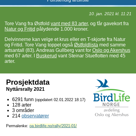
10. jan. 2021 kl. 11:21
Tore Vang fra Østfold
vant med 83 arter
, og får gavekort fra
Natur og Fritid
pålydende 1.000 kroner.
Delvinnerne kan velge et krus eller en T-skjorte fra Natur
og Fritid. Tore Vang toppet også
Østfoldlista
med samme
artsantall (83). Andreas Gullberg vant for
Oslo og Akershus
med 67 arter. I
Buskerud
vant Steinar Stueflotten med 45
arter.
Prosjektdata
Nyttårsrally 2021
6291 funn
(oppdatert
02.01.2022 18:17
)
128 arter
3 områder
214
observatører
Permalenke:
oa.birdlife.no/rally/2021-01/