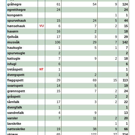
gråhegre
61
54
9
124
egretthegre
24
24
kongeørn
1
1
spurvehauk
15
24
5
44
hønsehauk
VU
6
7
2
15
havørn
16
2
18
fjellvåk
17
3
9
29
musvåk
106
29
7
142
haukugle
1
5
1
7
spurveugle
2
2
kattugle
7
9
2
18
isfugl
6
6
tretåspett
NT
1
1
dvergspett
1
2
3
flaggspett
29
69
15
113
svartspett
14
5
19
grønnspett
15
7
2
24
gråspett
2
2
tårnfalk
17
3
2
22
dvergfalk
1
1
vandrefalk
4
9
13
varsler
7
11
2
20
lavskrike
1
1
nøtteskrike
19
38
9
66
skjære
65
122
27
214