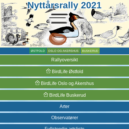
Nyttårsrally 2021
ØSTFOLD
OSLO OG AKERSHUS
BUSKERUD
Rallyoversikt
BirdLife
Østfold
BirdLife
Oslo og
Akershus
BirdLife
Buskerud
Arter
Observatører
Fullstendig artsliste