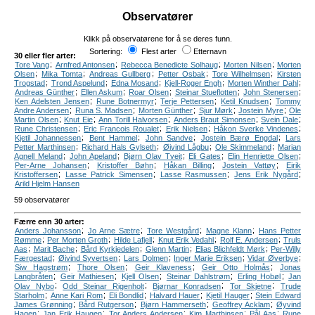
Observatører
Klikk på observatørene for å se deres funn.
Sortering:
Flest arter
Etternavn
30 eller fler arter:
;
;
;
;
Tore Vang
Arnfred Antonsen
Rebecca Benedicte Solhaug
Morten Nilsen
Morten
;
;
;
;
;
Olsen
Mika Tomta
Andreas Gullberg
Petter Osbak
Tore Wilhelmsen
Kirsten
;
;
;
;
;
Trogstad
Trond Aspelund
Edna Mosand
Kjell-Roger Engh
Morten Winther Dahl
;
;
;
;
;
Andreas Günther
Ellen Askum
Roar Olsen
Steinar Stueflotten
John Stenersen
;
;
;
;
Ken Adelsten Jensen
Rune Botnermyr
Terje Pettersen
Ketil Knudsen
Tommy
;
;
;
;
;
Andre Andersen
Runa S. Madsen
Morten Günther
Sjur Mørk
Jostein Myre
Ole
;
;
;
;
;
Martin Olsen
Knut Eie
Ann Torill Halvorsen
Anders Braut Simonsen
Svein Dale
;
;
;
;
Rune Christensen
Eric Francois Roualet
Erik Nielsen
Håkon Sverke Vindenes
;
;
;
;
Kjetil Johannessen
Bent Hammel
John Sandve
Jostein Bærø Engdal
Lars
;
;
;
;
Petter Marthinsen
Richard Hals Gylseth
Øivind Lågbu
Ole Skimmeland
Marian
;
;
;
;
;
Agnell Meland
John Apeland
Bjørn Olav Tveit
Eli Gates
Elin Henriette Olsen
;
;
;
;
Per-Arne Johansen
Kristoffer Bøhn
Håkan Billing
Jostein Vattøy
Eirik
;
;
;
;
Kristoffersen
Lasse Patrick Simensen
Lasse Rasmussen
Jens Erik Nygård
Arild Hjelm Hansen
59 observatører
Færre enn 30 arter:
;
;
;
;
Anders Johansson
Jo Arne Sætre
Tore Westgård
Magne Klann
Hans Petter
;
;
;
;
;
Rømme
Per Morten Groth
Hilde Lafjell
Knut Erik Vedahl
Rolf E. Andersen
Truls
;
;
;
;
;
Aas
Marit Bache
Bård Kyrkjedelen
Glenn Martin
Elias Blichfeldt Mørk
Per-Willy
;
;
;
;
;
Færgestad
Øivind Syvertsen
Lars Dolmen
Inger Marie Eriksen
Vidar Øverbye
;
;
;
;
Siw Hagstrøm
Thore Olsen
Geir Klaveness
Geir Otto Holmås
Jonas
;
;
;
;
;
Langbråten
Geir Mathiesen
Kjell Olsen
Steinar Dahlstrøm
Erling Hobøl
Jan
;
;
;
;
Olav Nybo
Odd Steinar Rigenholt
Bjørnar Konradsen
Tor Skjetne
Trude
;
;
;
;
;
Starholm
Anne Kari Rom
Eli Bondlid
Halvard Hauer
Kjetil Hauger
Stein Edward
;
;
;
;
James Grønning
Bård Rutgerson
Bjørn Hammerseth
Geoffrey Acklam
Øyvind
;
;
;
;
;
Hagen
Jan Erik Haugen
Tor Anders Andersen
Kim Marthinsen
Pål Aas
Rune