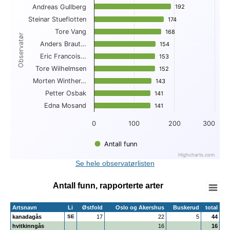
Andreas Gullberg
192
192
View as data table, Topp 10 funn per observatør
Steinar Stueflotten
The chart has 1 X axis displaying Observatør.
174
174
The chart has 1 Y axis displaying . Data ranges from 141 to 
Tore Vang
168
168
Observatør
Anders Braut…
154
154
Eric Francois…
153
153
Tore Wilhelmsen
152
152
Morten Winther…
143
143
Petter Osbak
141
141
Edna Mosand
141
141
0
100
200
300
Antall funn
Highcharts.com
End of interactive chart.
Se hele observatørlisten
Antall funn, rapporterte arter
Artsnavn
Li
Østfold
Oslo og Akershus
Buskerud
total
kanadagås
SE
17
22
5
44
hvitkinngås
16
16