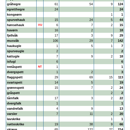
gråhegre
61
54
9
124
egretthegre
24
24
kongeørn
1
1
spurvehauk
15
24
5
44
hønsehauk
VU
6
7
2
15
havørn
16
2
18
fjellvåk
17
3
9
29
musvåk
106
29
7
142
haukugle
1
5
1
7
spurveugle
2
2
kattugle
7
9
2
18
isfugl
6
6
tretåspett
NT
1
1
dvergspett
1
2
3
flaggspett
29
69
15
113
svartspett
14
5
19
grønnspett
15
7
2
24
gråspett
2
2
tårnfalk
17
3
2
22
dvergfalk
1
1
vandrefalk
4
9
13
varsler
7
11
2
20
lavskrike
1
1
nøtteskrike
19
38
9
66
skjære
65
122
27
214