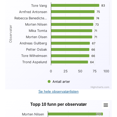
Tore Vang
83
83
Bar chart with 10 bars.
Arnfred Antonsen
75
75
View as data table, Topp 10 antall arter per observatør
Rebecca Benedicte…
The chart has 1 X axis displaying Observatør.
74
74
The chart has 1 Y axis displaying . Data ranges from 64 to 83
Morten Nilsen
73
73
Observatør
Mika Tomta
71
71
Morten Olsen
71
71
Andreas Gullberg
67
67
Petter Osbak
66
66
Tore Wilhelmsen
66
66
Trond Aspelund
64
64
0
25
50
75
100
Antall arter
Highcharts.com
End of interactive chart.
Se hele observatørlisten
Topp 10 funn per observatør
Topp 10 funn per observatør
Morten Nilsen
270
270
Bar chart with 10 bars.