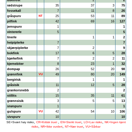
duetrost
2
2
rødstrupe
35
37
3
75
fossekall
7
11
8
26
gråspurv
NT
25
53
11
89
pilfink
42
69
16
127
jernspurv
1
1
vintererle
5
5
linerle
1
1
2
heipiplerke
7
7
skjærpiplerke
7
2
9
bokfink
17
6
5
28
bjørkefink
7
2
2
11
kjernebiter
8
23
1
32
dompap
26
52
20
98
grønnfink
VU
49
80
20
149
bergirisk
1
1
gråsisik
11
12
5
28
grankorsnebb
2
2
stillits
15
35
11
61
grønnsisik
3
5
5
13
snøspurv
1
1
gulspurv
VU
42
54
10
106
sivspurv
10
10
,
,
,
,
SE=Svært høy risiko
CR=Kritisk truet
EN=Sterkt truet
LO=Lav risiko
NK=Ingen kjent
,
,
,
risiko
NR=Ikke vurdert
NT=Nær truet
VU=Sårbar