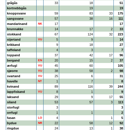
grågås
33
18
51
kortnebbgås
19
19
knoppsvane
59
83
33
175
sangsvane
57
38
16
111
mandarinand
NK
17
17
brunnakke
14
17
2
33
stokkand
67
124
32
223
stjertand
VU
5
9
14
krikkand
9
18
27
taffeland
4
3
7
toppand
37
42
17
96
bergand
EN
20
15
2
37
ærfugl
VU
45
60
105
sjøorre
VU
38
58
2
98
svartand
VU
25
6
31
havelle
NT
1
7
8
kvinand
89
116
39
244
lappfiskand
VU
8
1
9
laksand
29
9
17
55
siland
53
57
3
113
storfugl
3
3
orrfugl
1
1
2
fasan
LO
4
1
5
bydue
NR
22
58
12
92
ringdue
24
13
1
38