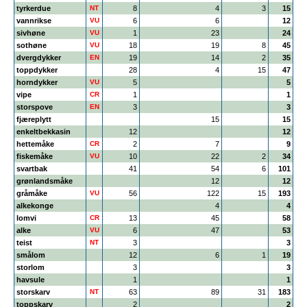
tyrkerdue
NT
8
4
3
15
vannrikse
VU
6
6
12
sivhøne
VU
1
23
24
sothøne
VU
18
19
8
45
dvergdykker
EN
19
14
2
35
toppdykker
28
4
15
47
horndykker
VU
5
5
vipe
CR
1
1
storspove
EN
3
3
fjæreplytt
15
15
enkeltbekkasin
12
12
hettemåke
CR
2
7
9
fiskemåke
VU
10
22
2
34
svartbak
41
54
6
101
grønlandsmåke
12
12
gråmåke
VU
56
122
15
193
alkekonge
4
4
lomvi
CR
13
45
58
alke
VU
6
47
53
teist
NT
3
3
smålom
12
6
1
19
storlom
3
3
havsule
1
1
storskarv
NT
63
89
31
183
toppskarv
2
2