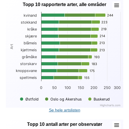
Topp 10 rapporterte arter, alle områder
Topp 10 rapporterte arter, alle områder
kvinand
244
244
Bar chart with 3 data series.
stokkand
223
223
View as data table, Topp 10 rapporterte arter, alle områder
kråke
219
219
The chart has 1 X axis displaying Art.
The chart has 1 Y axis displaying . Data ranges from 47 to 2
skjære
214
214
blåmeis
213
213
Art
kjøttmeis
213
213
gråmåke
193
193
storskarv
183
183
knoppsvane
175
175
spettmeis
155
155
0
50
100
150
200
250
300
Østfold
Oslo og Akershus
Buskerud
Highcharts.com
End of interactive chart.
Se hele artslisten
Topp 10 antall arter per observatør
Topp 10 antall arter per observatør