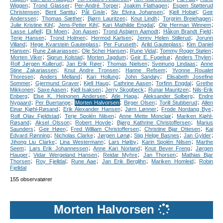
;
;
;
;
Wiggen
Trond Glasser
Per-André Torper
Joakim Flathagen
Espen Støtterud
;
;
;
;
;
Christensen
Berit Santtu
Pål Gisle
Siv Elvira Johansen
Kjell Hobøl
Geir
;
;
;
;
;
Anderssen
Thomas Sæther
Bjørn Lauritzen
Knut Lindh
Torgrim Breiehagen
;
;
;
;
Julie Kristine Kihl
Jens-Petter Kihl
Kari Mathilde Engdal
Ole Herman Winnem
;
;
;
;
;
Lasse Lafjell
Eli Moen
Jon Aasen
Trond Asbjørn Aamodt
Håkon Brandt Fjeld
;
;
;
;
Terje Hansen
Trond Holmen
Hermod Karlsen
Jenny Helen Stillerud
Jorunn
;
;
;
;
Villand
Hege Kvarstein Gauteplass
Per Furuseth
Arild Gauteplass
Kim Daniel
;
;
;
;
;
Hansen
Rune Zakariassen
Ole Schei Hansen
Rune Vidal
Tommy Roger Stølen
;
;
;
;
;
Morten Viker
Sigrun Kolstad
Morten Jagdum
Geir E. Fugelsø
Anders Thylen
;
;
;
;
Rolf Jørgen Kullerud
Jan Erik Røer
Thomas Nielsen
Sveinung Lindaas
Anne
;
;
;
Stine Zakariassen
Knut Andre Tronsen
Hanne Refsem
Yvonne Roualet
;
;
;
;
Thoresen
Anders Melland
Kari Hollung
John Sandøy
Elisabeth Josefine
;
;
;
;
;
Sommer
Gjermund Graver
Kjell Haug
Cathrine Aasen
Torfinn Engdal
Grethe
;
;
;
;
;
Mikkonen
Saxe Aasen
Kjell Isaksen
Jerry Skogbeck
Runar Mauritzen
Nils-Erik
;
;
;
;
Enberg
Else K. Heinonen Andersen
Atle Haga
Aleksander Solberg
Endre
;
;
;
;
;
Nygaard
Per Buertange
Morten Halvorsen
Birger Olsen
Torill Stubberud
Allen
;
;
;
;
Einar Kjøhl-Røsand
Erik Alexander Hansen
Jørn Lønner
Frode Nordang Bye
;
;
;
Rolf Olav Fjeldstad
Terje Spolén Nilsen
Anne Mette Monclair
Mariken Kjøhl-
;
;
;
;
Røsand
Aksel Olsson
Robert Hovde
Bjørg Kathrine Christoffersen
Marius
;
;
;
;
Saunders
Geir Høen
Fred William Christoffersen
Christine Bjar Ottesen
Kai
;
;
;
;
;
Edvard Rønning
Nicholas Clarke
Jørgen Lønø
Stig Helge Basnes
Jan Gylder
;
;
;
;
Jihong Liu Clarke
Lina Westermann
Lars Høiby
Karin Spolén Nilsen
Marthe
;
;
;
;
Seem
Lars Erik Johannessen
Anne Kari Norland
Knut Bever Freng
Jørgen
;
;
;
;
Hauger
Vidar Wergeland Hansen
Reidar Myhre
Jan Thorsen
Mathias Bjar
;
;
;
;
;
Thorsen
Roy Fjelldal
Rune Aae
Jan Erik Berglihn
Mariken Homleid
Robin
Fjelldal
155 observatører
Morten Halvorsen