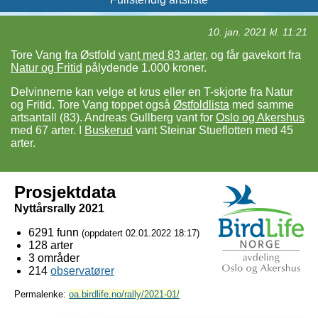
10. jan. 2021 kl. 11:21
Tore Vang fra Østfold
vant med 83 arter
, og får gavekort fra
Natur og Fritid
pålydende 1.000 kroner.
Delvinnerne kan velge et krus eller en T-skjorte fra Natur
og Fritid. Tore Vang toppet også
Østfoldlista
med samme
artsantall (83). Andreas Gullberg vant for
Oslo og Akershus
med 67 arter. I
Buskerud
vant Steinar Stueflotten med 45
arter.
Prosjektdata
Nyttårsrally 2021
6291 funn
(oppdatert
02.01.2022 18:17
)
128 arter
3 områder
214
observatører
Permalenke:
oa.birdlife.no/rally/2021-01/