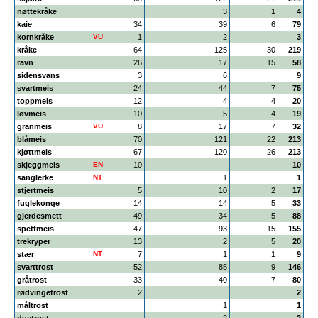
nøttekråke
3
1
4
kaie
34
39
6
79
kornkråke
VU
1
2
3
kråke
64
125
30
219
ravn
26
17
15
58
sidensvans
3
6
9
svartmeis
24
44
7
75
toppmeis
12
4
4
20
løvmeis
10
5
4
19
granmeis
VU
8
17
7
32
blåmeis
70
121
22
213
kjøttmeis
67
120
26
213
skjeggmeis
EN
10
10
sanglerke
NT
1
1
stjertmeis
5
10
2
17
fuglekonge
14
14
5
33
gjerdesmett
49
34
5
88
spettmeis
47
93
15
155
trekryper
13
2
5
20
stær
NT
7
1
1
9
svarttrost
52
85
9
146
gråtrost
33
40
7
80
rødvingetrost
2
2
måltrost
1
1