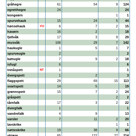
gråhegre
61
54
9
124
egretthegre
24
24
kongeørn
1
1
spurvehauk
15
24
5
44
hønsehauk
VU
6
7
2
15
havørn
16
2
18
fjellvåk
17
3
9
29
musvåk
106
29
7
142
haukugle
1
5
1
7
spurveugle
2
2
kattugle
7
9
2
18
isfugl
6
6
tretåspett
NT
1
1
dvergspett
1
2
3
flaggspett
29
69
15
113
svartspett
14
5
19
grønnspett
15
7
2
24
gråspett
2
2
tårnfalk
17
3
2
22
dvergfalk
1
1
vandrefalk
4
9
13
varsler
7
11
2
20
lavskrike
1
1
nøtteskrike
19
38
9
66
skjære
65
122
27
214