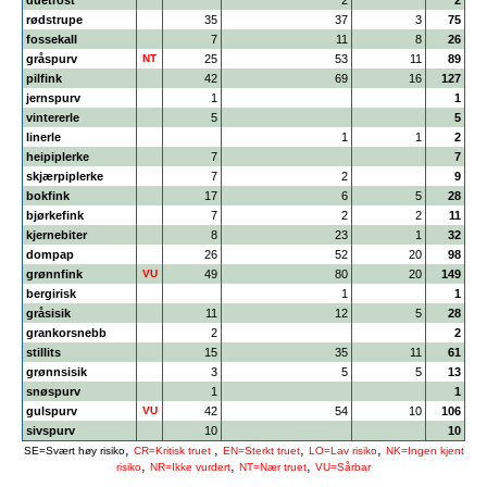
duetrost
2
2
rødstrupe
35
37
3
75
fossekall
7
11
8
26
gråspurv
NT
25
53
11
89
pilfink
42
69
16
127
jernspurv
1
1
vintererle
5
5
linerle
1
1
2
heipiplerke
7
7
skjærpiplerke
7
2
9
bokfink
17
6
5
28
bjørkefink
7
2
2
11
kjernebiter
8
23
1
32
dompap
26
52
20
98
grønnfink
VU
49
80
20
149
bergirisk
1
1
gråsisik
11
12
5
28
grankorsnebb
2
2
stillits
15
35
11
61
grønnsisik
3
5
5
13
snøspurv
1
1
gulspurv
VU
42
54
10
106
sivspurv
10
10
,
,
,
,
SE=Svært høy risiko
CR=Kritisk truet
EN=Sterkt truet
LO=Lav risiko
NK=Ingen kjent
,
,
,
risiko
NR=Ikke vurdert
NT=Nær truet
VU=Sårbar