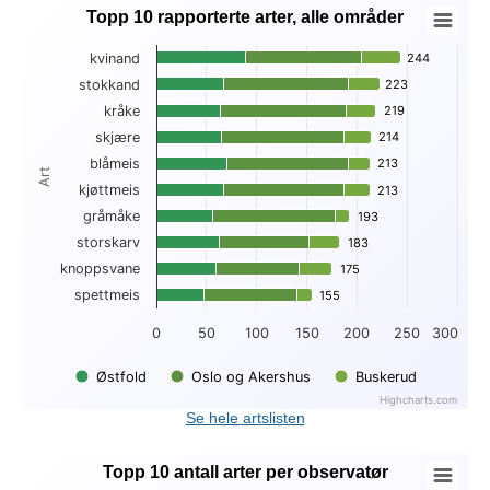
Topp 10 rapporterte arter, alle områder
Topp 10 rapporterte arter, alle områder
kvinand
244
244
Bar chart with 3 data series.
stokkand
223
223
View as data table, Topp 10 rapporterte arter, alle områder
kråke
219
219
The chart has 1 X axis displaying Art.
The chart has 1 Y axis displaying . Data ranges from 47 to 2
skjære
214
214
blåmeis
213
213
Art
kjøttmeis
213
213
gråmåke
193
193
storskarv
183
183
knoppsvane
175
175
spettmeis
155
155
0
50
100
150
200
250
300
Østfold
Oslo og Akershus
Buskerud
Highcharts.com
End of interactive chart.
Se hele artslisten
Topp 10 antall arter per observatør
Topp 10 antall arter per observatør