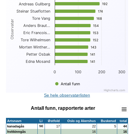
Andreas Gullberg
192
192
View as data table, Topp 10 funn per observatør
Steinar Stueflotten
The chart has 1 X axis displaying Observatør.
174
174
The chart has 1 Y axis displaying . Data ranges from 141 to 
Tore Vang
168
168
Observatør
Anders Braut…
154
154
Eric Francois…
153
153
Tore Wilhelmsen
152
152
Morten Winther…
143
143
Petter Osbak
141
141
Edna Mosand
141
141
0
100
200
300
Antall funn
Highcharts.com
End of interactive chart.
Se hele observatørlisten
Antall funn, rapporterte arter
Artsnavn
Li
Østfold
Oslo og Akershus
Buskerud
total
kanadagås
SE
17
22
5
44
hvitkinngås
16
16