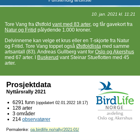
10. jan. 2021 kl. 11:21
Tore Vang fra Østfold
vant med 83 arter
, og får gavekort fra
Natur og Fritid
pålydende 1.000 kroner.
Delvinnerne kan velge et krus eller en T-skjorte fra Natur
og Fritid. Tore Vang toppet også
Østfoldlista
med samme
artsantall (83). Andreas Gullberg vant for
Oslo og Akershus
med 67 arter. I
Buskerud
vant Steinar Stueflotten med 45
arter.
Prosjektdata
Nyttårsrally 2021
6291 funn
(oppdatert
02.01.2022 18:17
)
128 arter
3 områder
214
observatører
Permalenke:
oa.birdlife.no/rally/2021-01/