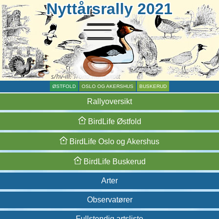
Nyttårsrally 2021
ØSTFOLD
OSLO OG AKERSHUS
BUSKERUD
Rallyoversikt
BirdLife
Østfold
BirdLife
Oslo og
Akershus
BirdLife
Buskerud
Arter
Observatører
Fullstendig artsliste