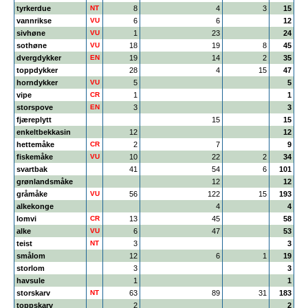
tyrkerdue
NT
8
4
3
15
vannrikse
VU
6
6
12
sivhøne
VU
1
23
24
sothøne
VU
18
19
8
45
dvergdykker
EN
19
14
2
35
toppdykker
28
4
15
47
horndykker
VU
5
5
vipe
CR
1
1
storspove
EN
3
3
fjæreplytt
15
15
enkeltbekkasin
12
12
hettemåke
CR
2
7
9
fiskemåke
VU
10
22
2
34
svartbak
41
54
6
101
grønlandsmåke
12
12
gråmåke
VU
56
122
15
193
alkekonge
4
4
lomvi
CR
13
45
58
alke
VU
6
47
53
teist
NT
3
3
smålom
12
6
1
19
storlom
3
3
havsule
1
1
storskarv
NT
63
89
31
183
toppskarv
2
2