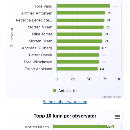
Tore Vang
83
83
Bar chart with 10 bars.
Arnfred Antonsen
75
75
View as data table, Topp 10 antall arter per observatør
Rebecca Benedicte…
The chart has 1 X axis displaying Observatør.
74
74
The chart has 1 Y axis displaying . Data ranges from 64 to 83
Morten Nilsen
73
73
Observatør
Mika Tomta
71
71
Morten Olsen
71
71
Andreas Gullberg
67
67
Petter Osbak
66
66
Tore Wilhelmsen
66
66
Trond Aspelund
64
64
0
25
50
75
100
Antall arter
Highcharts.com
End of interactive chart.
Se hele observatørlisten
Topp 10 funn per observatør
Topp 10 funn per observatør
Morten Nilsen
270
270
Bar chart with 10 bars.