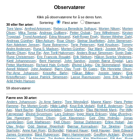
Observatører
Klikk på observatørene for å se deres funn.
Sortering:
Flest arter
Etternavn
30 eller fler arter:
;
;
;
;
Tore Vang
Arnfred Antonsen
Rebecca Benedicte Solhaug
Morten Nilsen
Morten
;
;
;
;
;
Olsen
Mika Tomta
Andreas Gullberg
Petter Osbak
Tore Wilhelmsen
Kirsten
;
;
;
;
;
Trogstad
Trond Aspelund
Edna Mosand
Kjell-Roger Engh
Morten Winther Dahl
;
;
;
;
;
Andreas Günther
Ellen Askum
Roar Olsen
Steinar Stueflotten
John Stenersen
;
;
;
;
Ken Adelsten Jensen
Rune Botnermyr
Terje Pettersen
Ketil Knudsen
Tommy
;
;
;
;
;
Andre Andersen
Runa S. Madsen
Morten Günther
Sjur Mørk
Jostein Myre
Ole
;
;
;
;
;
Martin Olsen
Knut Eie
Ann Torill Halvorsen
Anders Braut Simonsen
Svein Dale
;
;
;
;
Rune Christensen
Eric Francois Roualet
Erik Nielsen
Håkon Sverke Vindenes
;
;
;
;
Kjetil Johannessen
Bent Hammel
John Sandve
Jostein Bærø Engdal
Lars
;
;
;
;
Petter Marthinsen
Richard Hals Gylseth
Øivind Lågbu
Ole Skimmeland
Marian
;
;
;
;
;
Agnell Meland
John Apeland
Bjørn Olav Tveit
Eli Gates
Elin Henriette Olsen
;
;
;
;
Per-Arne Johansen
Kristoffer Bøhn
Håkan Billing
Jostein Vattøy
Eirik
;
;
;
;
Kristoffersen
Lasse Patrick Simensen
Lasse Rasmussen
Jens Erik Nygård
Arild Hjelm Hansen
59 observatører
Færre enn 30 arter:
;
;
;
;
Anders Johansson
Jo Arne Sætre
Tore Westgård
Magne Klann
Hans Petter
;
;
;
;
;
Rømme
Per Morten Groth
Hilde Lafjell
Knut Erik Vedahl
Rolf E. Andersen
Truls
;
;
;
;
;
Aas
Marit Bache
Bård Kyrkjedelen
Glenn Martin
Elias Blichfeldt Mørk
Per-Willy
;
;
;
;
;
Færgestad
Øivind Syvertsen
Lars Dolmen
Inger Marie Eriksen
Vidar Øverbye
;
;
;
;
Siw Hagstrøm
Thore Olsen
Geir Klaveness
Geir Otto Holmås
Jonas
;
;
;
;
;
Langbråten
Geir Mathiesen
Kjell Olsen
Steinar Dahlstrøm
Erling Hobøl
Jan
;
;
;
;
Olav Nybo
Odd Steinar Rigenholt
Bjørnar Konradsen
Tor Skjetne
Trude
;
;
;
;
;
Starholm
Anne Kari Rom
Eli Bondlid
Halvard Hauer
Kjetil Hauger
Stein Edward
;
;
;
;
James Grønning
Bård Rutgerson
Bjørn Hammerseth
Geoffrey Acklam
Øyvind
;
;
;
;
;
Hagen
Jan Erik Haugen
Tor Anders Andersen
Kim Marthinsen
Pål Aas
Rune