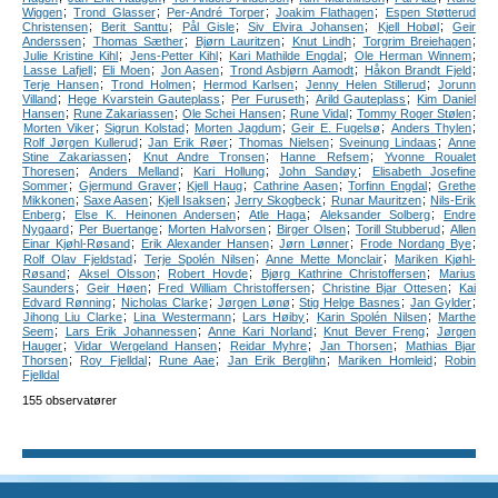
;
;
;
;
Wiggen
Trond Glasser
Per-André Torper
Joakim Flathagen
Espen Støtterud
;
;
;
;
;
Christensen
Berit Santtu
Pål Gisle
Siv Elvira Johansen
Kjell Hobøl
Geir
;
;
;
;
;
Anderssen
Thomas Sæther
Bjørn Lauritzen
Knut Lindh
Torgrim Breiehagen
;
;
;
;
Julie Kristine Kihl
Jens-Petter Kihl
Kari Mathilde Engdal
Ole Herman Winnem
;
;
;
;
;
Lasse Lafjell
Eli Moen
Jon Aasen
Trond Asbjørn Aamodt
Håkon Brandt Fjeld
;
;
;
;
Terje Hansen
Trond Holmen
Hermod Karlsen
Jenny Helen Stillerud
Jorunn
;
;
;
;
Villand
Hege Kvarstein Gauteplass
Per Furuseth
Arild Gauteplass
Kim Daniel
;
;
;
;
;
Hansen
Rune Zakariassen
Ole Schei Hansen
Rune Vidal
Tommy Roger Stølen
;
;
;
;
;
Morten Viker
Sigrun Kolstad
Morten Jagdum
Geir E. Fugelsø
Anders Thylen
;
;
;
;
Rolf Jørgen Kullerud
Jan Erik Røer
Thomas Nielsen
Sveinung Lindaas
Anne
;
;
;
Stine Zakariassen
Knut Andre Tronsen
Hanne Refsem
Yvonne Roualet
;
;
;
;
Thoresen
Anders Melland
Kari Hollung
John Sandøy
Elisabeth Josefine
;
;
;
;
;
Sommer
Gjermund Graver
Kjell Haug
Cathrine Aasen
Torfinn Engdal
Grethe
;
;
;
;
;
Mikkonen
Saxe Aasen
Kjell Isaksen
Jerry Skogbeck
Runar Mauritzen
Nils-Erik
;
;
;
;
Enberg
Else K. Heinonen Andersen
Atle Haga
Aleksander Solberg
Endre
;
;
;
;
;
Nygaard
Per Buertange
Morten Halvorsen
Birger Olsen
Torill Stubberud
Allen
;
;
;
;
Einar Kjøhl-Røsand
Erik Alexander Hansen
Jørn Lønner
Frode Nordang Bye
;
;
;
Rolf Olav Fjeldstad
Terje Spolén Nilsen
Anne Mette Monclair
Mariken Kjøhl-
;
;
;
;
Røsand
Aksel Olsson
Robert Hovde
Bjørg Kathrine Christoffersen
Marius
;
;
;
;
Saunders
Geir Høen
Fred William Christoffersen
Christine Bjar Ottesen
Kai
;
;
;
;
;
Edvard Rønning
Nicholas Clarke
Jørgen Lønø
Stig Helge Basnes
Jan Gylder
;
;
;
;
Jihong Liu Clarke
Lina Westermann
Lars Høiby
Karin Spolén Nilsen
Marthe
;
;
;
;
Seem
Lars Erik Johannessen
Anne Kari Norland
Knut Bever Freng
Jørgen
;
;
;
;
Hauger
Vidar Wergeland Hansen
Reidar Myhre
Jan Thorsen
Mathias Bjar
;
;
;
;
;
Thorsen
Roy Fjelldal
Rune Aae
Jan Erik Berglihn
Mariken Homleid
Robin
Fjelldal
155 observatører