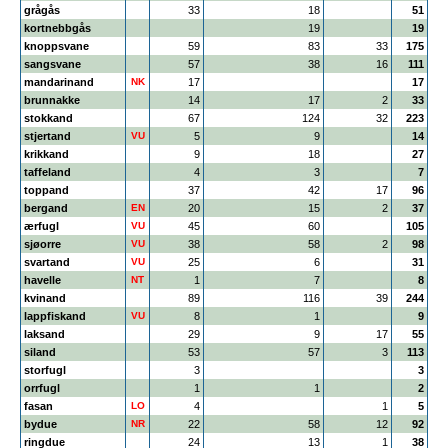
grågås
33
18
51
kortnebbgås
19
19
knoppsvane
59
83
33
175
sangsvane
57
38
16
111
mandarinand
NK
17
17
brunnakke
14
17
2
33
stokkand
67
124
32
223
stjertand
VU
5
9
14
krikkand
9
18
27
taffeland
4
3
7
toppand
37
42
17
96
bergand
EN
20
15
2
37
ærfugl
VU
45
60
105
sjøorre
VU
38
58
2
98
svartand
VU
25
6
31
havelle
NT
1
7
8
kvinand
89
116
39
244
lappfiskand
VU
8
1
9
laksand
29
9
17
55
siland
53
57
3
113
storfugl
3
3
orrfugl
1
1
2
fasan
LO
4
1
5
bydue
NR
22
58
12
92
ringdue
24
13
1
38