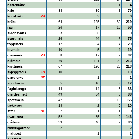
nøttekråke
3
1
4
kaie
34
39
6
79
kornkråke
VU
1
2
3
kråke
64
125
30
219
ravn
26
17
15
58
sidensvans
3
6
9
svartmeis
24
44
7
75
toppmeis
12
4
4
20
løvmeis
10
5
4
19
granmeis
VU
8
17
7
32
blåmeis
70
121
22
213
kjøttmeis
67
120
26
213
skjeggmeis
EN
10
10
sanglerke
NT
1
1
stjertmeis
5
10
2
17
fuglekonge
14
14
5
33
gjerdesmett
49
34
5
88
spettmeis
47
93
15
155
trekryper
13
2
5
20
stær
NT
7
1
1
9
svarttrost
52
85
9
146
gråtrost
33
40
7
80
rødvingetrost
2
2
måltrost
1
1