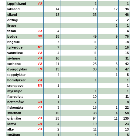
lappfiskand
VU
1
1
laksand
14
10
12
36
siland
13
33
46
orrfugl
2
2
lirype
1
1
fasan
LO
4
4
bydue
NR
18
49
9
76
ringdue
7
11
18
tyrkerdue
NT
7
8
1
16
vannrikse
VU
4
11
15
sivhøne
VU
10
1
11
sothøne
VU
11
25
6
42
dvergdykker
EN
13
30
4
47
toppdykker
4
1
5
horndykker
VU
1
1
storspove
EN
1
1
myrsnipe
1
1
fjæreplytt
1
10
11
hettemåke
CR
1
7
8
fiskemåke
VU
3
18
1
22
svartbak
16
38
4
58
gråmåke
VU
25
94
11
130
lomvi
CR
4
19
23
alke
VU
2
11
13
smålom
1
4
5