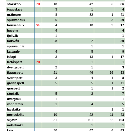
storskarv
NT
18
42
6
66
toppskarv
3
1
4
gråhegre
8
32
1
41
spurvehauk
5
21
3
29
hønsehauk
VU
4
10
3
17
havørn
4
4
fjellvåk
1
1
musvåk
28
2
30
spurveugle
1
1
kattugle
4
5
9
isfugl
3
13
1
17
tretåspett
NT
1
1
dvergspett
2
1
3
flaggspett
21
46
16
83
svartspett
3
4
1
8
grønnspett
5
5
1
11
gråspett
1
1
2
tårnfalk
5
2
7
dvergfalk
1
1
vandrefalk
1
4
5
lavskrike
1
1
nøtteskrike
10
22
11
43
skjære
31
101
32
164
nøttekråke
1
1
kaie
30
47
6
83