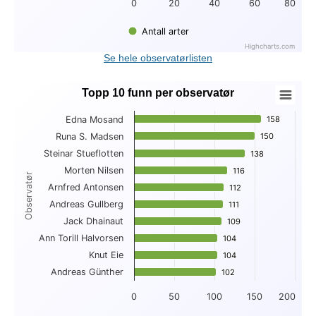
0
20
40
60
80
Antall arter
Highcharts.com
End of interactive chart.
Se hele observatørlisten
Topp 10 funn per observatør
Topp 10 funn per observatør
Edna Mosand
158
158
Bar chart with 10 bars.
Runa S. Madsen
150
150
View as data table, Topp 10 funn per observatør
Steinar Stueflotten
The chart has 1 X axis displaying Observatør.
138
138
The chart has 1 Y axis displaying . Data ranges from 102 to 
Morten Nilsen
116
116
Observatør
Arnfred Antonsen
112
112
Andreas Gullberg
111
111
Jack Dhainaut
109
109
Ann Torill Halvorsen
104
104
Knut Eie
104
104
Andreas Günther
102
102
0
50
100
150
200