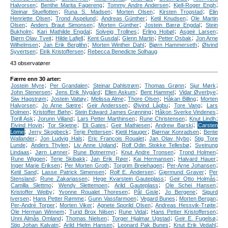
;
;
;
;
Halvorsen
Benthe Marita Fagereng
Tommy Andre Andersen
Kjell-Roger Engh
;
;
;
;
Steinar Stueflotten
Runa S. Madsen
Morten Olsen
Kirsten Trogstad
Elin
;
;
;
;
Henriette Olsen
Trond Aspelund
Andreas Günther
Ketil Knudsen
Ole Martin
;
;
;
;
Olsen
Anders Braut Simonsen
Morten Günther
Jostein Bærø Engdal
Stein
;
;
;
;
;
Bukholm
Kari Mathilde Engdal
Solveig Trollnes
Erling Hobøl
Asgeir Larsen
;
;
;
;
;
Bjørn Olav Tveit
Hilde Lafjell
Kent Gusdal
Glenn Martin
Petter Osbak
Jon Arne
;
;
;
;
Wilhelmsen
Jan Erik Berglihn
Morten Winther Dahl
Bjørn Hammerseth
Øivind
;
;
Syvertsen
Eirik Kristoffersen
Rebecca Benedicte Solhaug
43 observatører
Færre enn 30 arter:
;
;
;
;
;
Jostein Myre
Per Grandalen
Steinar Dahlstrøm
Thomas Grønn
Sjur Mørk
;
;
;
;
;
John Stenersen
Jens Erik Nygård
Ellen Askum
Bent Hammel
Vidar Øverbye
;
;
;
;
;
Siw Hagstrøm
Jostein Vattøy
Melissa Alme
Thore Olsen
Håkan Billing
Morten
;
;
;
;
;
Halvorsen
Jo Arne Sætre
Geir Anderssen
Øivind Lågbu
Tore Vang
Lars
;
;
;
;
Dolmen
Kristoffer Bøhn
Stein Edward James Grønning
Håkon Sverke Vindenes
;
;
;
;
;
Torill Ask
Jorunn Villand
Lars Petter Marthinsen
Rune Christensen
Knut Lindh
;
;
;
;
;
Eivind Hovin
Tor Skjetne
Eli Gates
Geir Mathiesen
Andrew Barski
Carsten
;
;
;
;
;
Lome
Jerry Skogbeck
Terje Pettersen
Kjetil Hauger
Bjørnar Konradsen
Bente
;
;
;
;
Wallander
Jon Ludvig Hals
Eric Francois Roualet
Jan Olav Nybo
Stig Tore
;
;
;
;
Lunde
Anders Thylen
Liv Anne Ugland
Rolf Odin Stokke Tellesbø
Sveinung
;
;
;
;
;
Lindaas
Jørn Lønner
Rune Botnermyr
Knut Andre Tronsen
Trond Holmen
;
;
;
;
;
Rune Wiggen
Terje Skibakk
Jan Erik Røer
Kai Hermansen
Halvard Hauer
;
;
;
;
Inger Marie Eriksen
Per Morten Groth
Torgrim Breiehagen
Per-Arne Johansen
;
;
;
;
Ketil Sand
Lasse Patrick Simensen
Rolf E. Andersen
Gjermund Graver
Per
;
;
;
;
Stensland
Rune Zakariassen
Hege Kvarstein Gauteplass
Geir Otto Holmås
;
;
;
;
Camilla Slettmo
Wendy Slettemoen
Arild Gauteplass
Ole Schei Hansen
;
;
;
;
Kristoffer Weiby
Yvonne Roualet Thoresen
Pål Gisle
Jo Bergene
Sigurd
;
;
;
;
;
Iversen
Hans Petter Rømme
Gunn Vassfarmoen
Vegard Bunes
Morten Bergan
;
;
;
;
Per-André Torper
Morten Viker
Agnete Sporild Olsen
Andreas Hessvik-Trøite
;
;
;
;
Ole Herman Winnem
Turid Brox Nilsen
Rune Vidal
Hans Petter Kristoffersen
;
;
;
;
Unni Almås Omland
Thomas Nielsen
Torger Hjalmar Ugstad
Geir E. Fugelsø
;
;
;
;
Stig Johan Kalvatn
Arild Hjelm Hansen
Leonard Pak Bunes
Knut Erik Vedahl