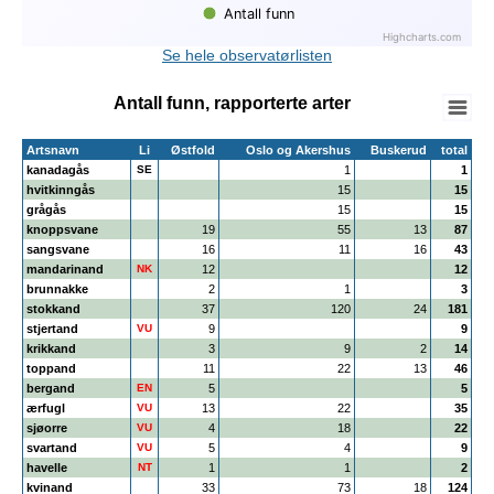
Antall funn
Highcharts.com
End of interactive chart.
Se hele observatørlisten
Antall funn, rapporterte arter
Artsnavn
Li
Østfold
Oslo og Akershus
Buskerud
total
kanadagås
SE
1
1
hvitkinngås
15
15
grågås
15
15
knoppsvane
19
55
13
87
sangsvane
16
11
16
43
mandarinand
NK
12
12
brunnakke
2
1
3
stokkand
37
120
24
181
stjertand
VU
9
9
krikkand
3
9
2
14
toppand
11
22
13
46
bergand
EN
5
5
ærfugl
VU
13
22
35
sjøorre
VU
4
18
22
svartand
VU
5
4
9
havelle
NT
1
1
2
kvinand
33
73
18
124