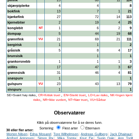
pilfink
23
80
11
114
skjærpiplerke
4
4
8
bokfink
13
7
1
21
bjørkefink
27
72
14
113
kjernebiter
2
19
4
25
konglebit
NT
1
6
2
9
dompap
5
44
19
68
grønnfink
VU
21
69
21
111
bergirisk
1
1
2
gråsisik
5
8
4
17
brunsisik
1
1
grankorsnebb
1
1
1
3
stillits
17
47
3
67
grønnsisik
31
46
4
81
snøspurv
1
1
gulspurv
VU
23
43
13
79
sivspurv
1
1
,
,
,
,
SE=Svært høy risiko
CR=Kritisk truet
EN=Sterkt truet
LO=Lav risiko
NK=Ingen kjent
,
,
,
risiko
NR=Ikke vurdert
NT=Nær truet
VU=Sårbar
Observatører
Klikk på observatørene for å se deres funn.
Sortering:
Flest arter
Etternavn
30 eller fler arter:
;
;
;
;
;
Morten Nilsen
Edna Mosand
Tore Wilhelmsen
Andreas Gullberg
Jack Dhainaut
;
;
;
;
;
Arnfred Antonsen
Simon Rix
Mika Tomta
Knut Eie
Svein Dale
Ann Torill