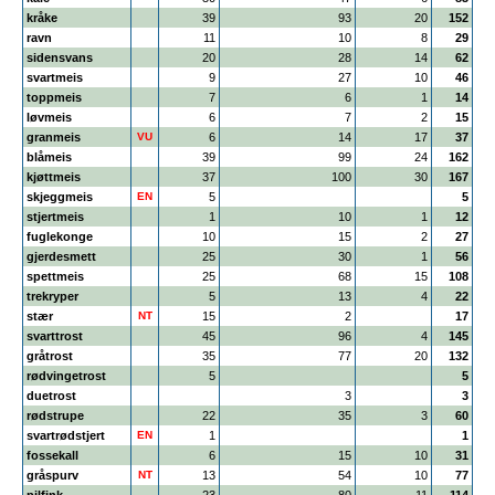
kråke
39
93
20
152
ravn
11
10
8
29
sidensvans
20
28
14
62
svartmeis
9
27
10
46
toppmeis
7
6
1
14
løvmeis
6
7
2
15
granmeis
VU
6
14
17
37
blåmeis
39
99
24
162
kjøttmeis
37
100
30
167
skjeggmeis
EN
5
5
stjertmeis
1
10
1
12
fuglekonge
10
15
2
27
gjerdesmett
25
30
1
56
spettmeis
25
68
15
108
trekryper
5
13
4
22
stær
NT
15
2
17
svarttrost
45
96
4
145
gråtrost
35
77
20
132
rødvingetrost
5
5
duetrost
3
3
rødstrupe
22
35
3
60
svartrødstjert
EN
1
1
fossekall
6
15
10
31
gråspurv
NT
13
54
10
77