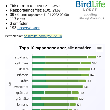
Tidsrom:
01.01. 00:00–2.1. 23:59
Rapporteringsfrist:
10.01. 23:59
3973 funn
(oppdatert
11.01.2022 02:00
)
113 arter
3 områder
193
observatører
Permalenke:
oa.birdlife.no/rally/2022-01/
Topp 10 rapporterte arter, alle områder
Topp 10 rapporterte arter, alle områder
stokkand
181
181
Bar chart with 3 data series.
kjøttmeis
167
167
View as data table, Topp 10 rapporterte arter, alle områder
skjære
164
164
The chart has 1 X axis displaying Art.
The chart has 1 Y axis displaying . Data ranges from 23 to 1
blåmeis
162
162
kråke
152
152
Art
svarttrost
145
145
gråtrost
132
132
gråmåke
130
130
kvinand
124
124