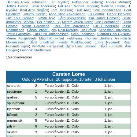
;
;
;
;
Henning Anker Johansen
Jan Gylder
Aleksander Solberg
Anders Melland
;
;
;
;
Tobias Gjerde
Stein Andersen
Pål Aas
Morten Jagdum
Wenche Helene H.
;
;
;
;
;
Nygård
Knut Arne Nygård
Tom Jansson
Truls Aas
Kjetil Johannessen
Bent
;
;
;
;
;
Fjeldheim
Tommy Heede
Anne Stine Zakariassen
Eli Bondlid
Oscar Østvold
;
;
;
;
Ole Knut Steinset
Simon Rye
Bård Kyrkjedelen
Kim Daniel Hansen
Trude
;
;
;
;
Athammer Sandvik
Per-Kristian Ek
Merete Wiken Dees
Geir Hermansen
Trond
;
;
;
;
Bølstad
Mathis Haraldsen
Lars Kåre Marcussen
Eilif Gundersen
Lasse
;
;
;
;
;
Rasmussen
Håkon Brandt Fjeld
Rein Midteng
Tor Bråten
Sebastian Ludvigsen
;
;
;
;
Patric Gullström
Lars Erik Johannessen
Sven Johansen
Richard Hals Gylseth
;
;
;
Maren Kongelstad
Magnhild Finset Fjeldheim
Thomas Sæther
Ann-Kristin
;
;
;
;
Molværsmyr
Bård Engelstad
Frode Munkhaugen
Endre Nygaard
Roar
;
;
;
;
Frølandshagen
Per-Willy Færgestad
Bjørn Einar Sakseid
Håkå Furuseth
Åse
;
Haugen
Gunnhild Marthinsen
150 observatører
Carsten Lome
Oslo og Akershus: 20 rapporter, 18 arter, 3 lokaliteter
svarttrost
2
Furubråtveien 11, Oslo
1. jan.
rødstrupe
1
Furubråtveien 11, Oslo
1. jan.
gråtrost
5
Furubråtveien 11, Oslo
1. jan.
spurvehauk
1
Furubråtveien 11, Oslo
1. jan.
kjøttmeis
4
Furubråtveien 11, Oslo
1. jan.
blåmeis
2
Furubråtveien 11, Oslo
1. jan.
grønnsisik
5
Furubråtveien 11, Oslo
1. jan.
pilfink
6
Furubråtveien 11, Oslo
1. jan.
skjære
3
Furubråtveien 11, Oslo
1. jan.