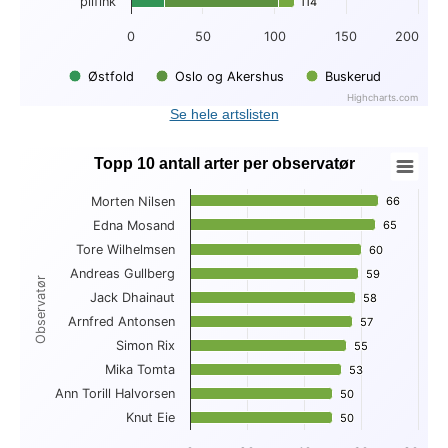
pilfink
114
114
0
50
100
150
200
Østfold
Oslo og Akershus
Buskerud
Highcharts.com
End of interactive chart.
Se hele artslisten
Topp 10 antall arter per observatør
Topp 10 antall arter per observatør
Morten Nilsen
66
66
Bar chart with 10 bars.
Edna Mosand
65
65
View as data table, Topp 10 antall arter per observatør
Tore Wilhelmsen
The chart has 1 X axis displaying Observatør.
60
60
The chart has 1 Y axis displaying . Data ranges from 50 to 66
Andreas Gullberg
59
59
Observatør
Jack Dhainaut
58
58
Arnfred Antonsen
57
57
Simon Rix
55
55
Mika Tomta
53
53
Ann Torill Halvorsen
50
50
Knut Eie
50
50