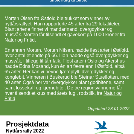
Morten Olsen fra Østfold ble trukket som vinner av
nyttårsrallyet. Han rapporterte 45 arter fra 29 lokaliteter.
Blant artene finner vi mandarinand, dvergdykker og
musvåk. Morten får tilsendt et gavekort på 1000 kroner fra
Natur og Fritid
.
En annen Morten, Morten Nilsen, hadde flest arter i Østfold,
hvor antallet endte på 66. Han hadde også dvergdykker og
musvåk, i tillegg til tårnfalk. Flest arter i Oslo og Akershus
hadde Edna Mosand, kun én art færre enn i Østfold, altså
65 arter. Her kan vi nevne fjæreplytt, dvergdykker og
konglebit. Vinneren i Buskerud ble Steinar Stueflotten, med
40 arter. Også her var dvergdykker blant godbitene, samt
samt fossekall og kjernebiter. De tre regionsvinnerne får
hver tilsendt et krus med årets fugl, rødstilk, fra
Natur og
Fritid
.
Oppdatert 28.01.2022
Prosjektdata
Nyttårsrally 2022