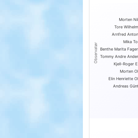
Topp 10 antall ar
Morten Ni
Bar chart with 10 bars.
Tore Wilhel
View as data table, Topp 1
Arnfred Anto
The chart has 1 X axis
The chart has 1 Y axis
Mika T
Observatør
Benthe Marita Fage
Tommy Andre Ande
Kjell-Roger 
Morten O
Elin Henriette O
Andreas Gün
End of interactive char