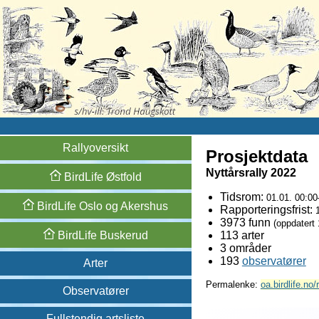
Rallyoversikt
Prosjektdata
Nyttårsrally 2022
BirdLife
Østfold
Tidsrom:
01.01. 00:00
BirdLife
Oslo og
Akershus
Rapporteringsfrist:
3973 funn
(oppdatert
BirdLife
Buskerud
113 arter
3 områder
193
observatører
Arter
Permalenke:
oa.birdlife.no/
Observatører
Fullstendig artsliste