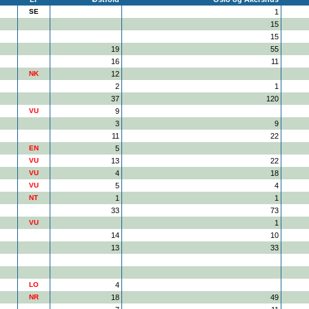
SE
1
15
15
19
55
16
11
NK
12
2
1
37
120
VU
9
3
9
11
22
EN
5
VU
13
22
VU
4
18
VU
5
4
NT
1
1
33
73
VU
1
14
10
13
33
LO
4
NR
18
49