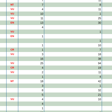
7
11
NT
7
8
VU
4
11
VU
10
1
VU
11
25
EN
13
30
4
VU
1
EN
1
1
1
10
CR
1
7
VU
3
18
16
38
VU
25
94
CR
4
19
VU
2
11
1
4
NT
18
42
3
1
8
32
5
21
VU
4
10
4
1