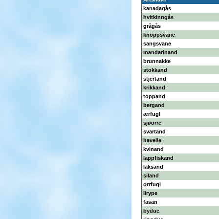
kanadagås
hvitkinngås
grågås
knoppsvane
sangsvane
mandarinand
brunnakke
stokkand
stjertand
krikkand
toppand
bergand
ærfugl
sjøorre
svartand
havelle
kvinand
lappfiskand
laksand
siland
orrfugl
lirype
fasan
bydue