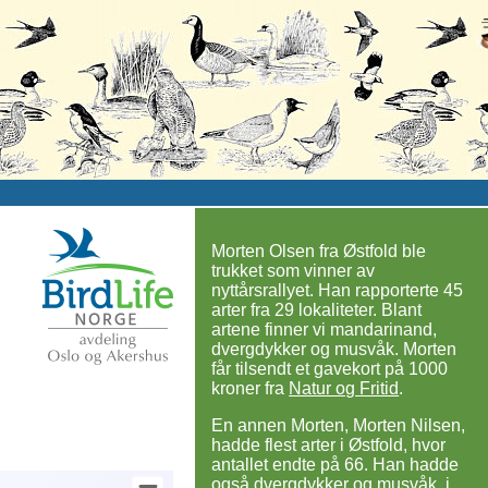
Morten Olsen fra Østfold ble
trukket som vinner av
nyttårsrallyet. Han rapporterte 45
arter fra 29 lokaliteter. Blant
artene finner vi mandarinand,
dvergdykker og musvåk. Morten
får tilsendt et gavekort på 1000
kroner fra
Natur og Fritid
.
En annen Morten, Morten Nilsen,
hadde flest arter i Østfold, hvor
antallet endte på 66. Han hadde
også dvergdykker og musvåk, i