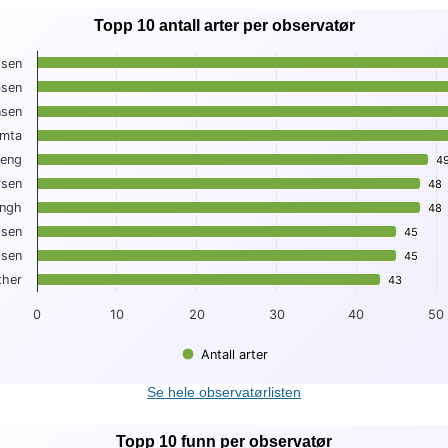
Topp 10 antall arter per observatør
ter per observatør
lsen
msen
0 antall arter per observatør
nsen
 displaying Observatør.
 displaying . Data ranges from 43 to 66.
omta
reng
4
4
rsen
48
48
Engh
48
48
lsen
45
45
lsen
45
45
ther
43
43
0
10
20
30
40
50
Antall arter
t.
Se hele observatørlisten
Topp 10 funn per observatør