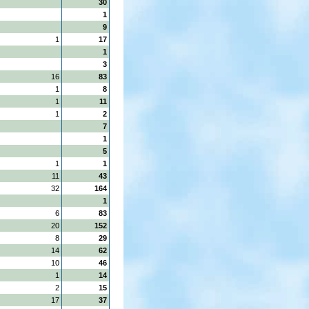
30
1
9
1
17
1
3
16
83
1
8
1
11
1
2
7
1
5
1
1
11
43
32
164
1
6
83
20
152
8
29
14
62
10
46
1
14
2
15
17
37