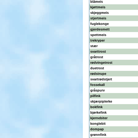
blåmeis
kjøttmeis
skjeggmeis
stjertmeis
fuglekonge
gjerdesmett
spettmeis
trekryper
stær
svarttrost
gråtrost
rødvingetrost
duetrost
rødstrupe
svartrødstjert
fossekall
gråspurv
pilfink
skjærpiplerke
bokfink
bjørkefink
kjernebiter
konglebit
dompap
grønnfink