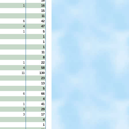
18
1
16
15
11
6
42
4
47
1
5
1
1
1
11
8
1
22
4
58
11
130
23
13
5
6
66
4
1
41
3
29
3
17
4
1