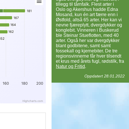
tillegg til tårnfalk. Flest arter i
Oslo og Akershus hadde Edna
181
181
Mosand, kun én art færre enn i
167
167
Østfold, altså 65 arter. Her kan vi
nevne fjæreplytt, dvergdykker og
164
164
konglebit. Vinneren i Buskerud
162
162
ble Steinar Stueflotten, med 40
152
152
arter. Også her var dvergdykker
blant godbitene, samt samt
fossekall og kjernebiter. De tre
regionsvinnerne får hver tilsendt
et krus med årets fugl, rødstilk, fra
Natur og Fritid
.
Oppdatert 28.01.2022
160
180
200
Highcharts.com