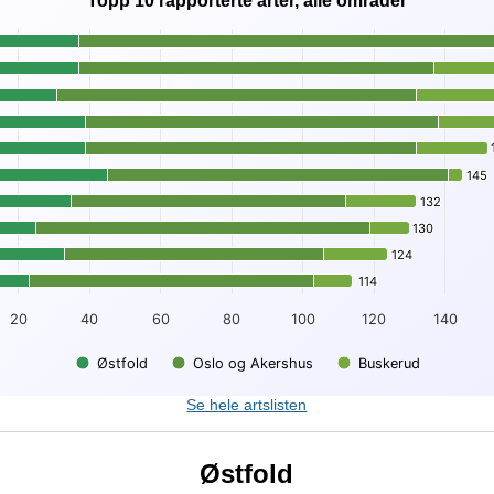
Topp 10 rapporterte arter, alle områder
te arter, alle områder
eries.
0 rapporterte arter, alle områder
displaying Art.
 displaying . Data ranges from 23 to 181.
145
145
132
132
130
130
124
124
114
114
20
40
60
80
100
120
140
Østfold
Oslo og Akershus
Buskerud
t.
Se hele artslisten
Østfold