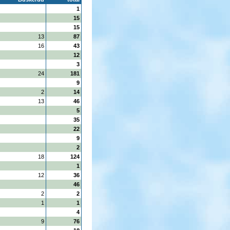
1
15
15
13
87
16
43
12
3
24
181
9
2
14
13
46
5
35
22
9
2
18
124
1
12
36
46
2
2
1
1
4
9
76