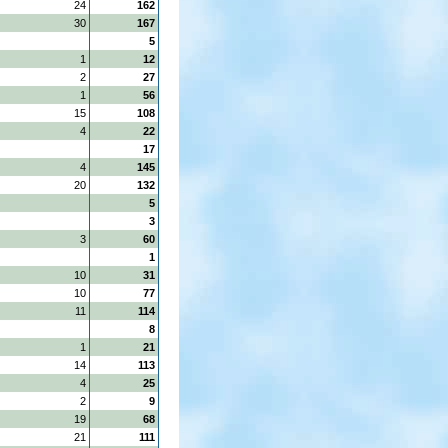
24
162
30
167
5
1
12
2
27
1
56
15
108
4
22
17
4
145
20
132
5
3
3
60
1
10
31
10
77
11
114
8
1
21
14
113
4
25
2
9
19
68
21
111