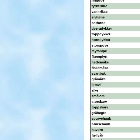
ringdue
tyrkerdue
vannrikse
sivhøne
sothøne
dvergdykker
toppdykker
horndykker
storspove
myrsnipe
fjæreplytt
hettemåke
fiskemåke
svartbak
gråmåke
lomvi
alke
smålom
storskarv
toppskarv
gråhegre
spurvehauk
hønsehauk
havørn
fjellvåk