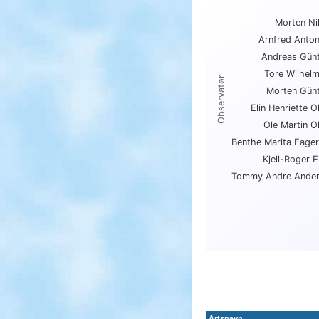
Topp 10 funn per
Morten Ni
Bar chart with 10 bars.
Arnfred Anto
View as data table, Topp 
Andreas Gün
The chart has 1 X axis
The chart has 1 Y axis
Tore Wilhel
Observatør
Morten Gün
Elin Henriette O
Ole Martin O
Benthe Marita Fage
Kjell-Roger 
Tommy Andre Ande
End of interactive char
Artsnavn