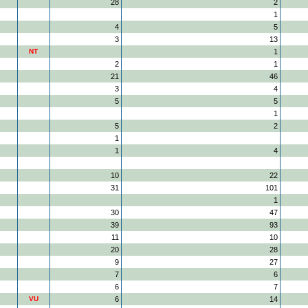
28
2
1
4
5
3
13
NT
1
2
1
21
46
3
4
5
5
1
5
2
1
1
4
10
22
31
101
1
30
47
39
93
11
10
20
28
9
27
7
6
6
7
VU
6
14