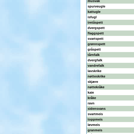
musvåk
spurveugle
kattugle
isfugl
tretåspett
dvergspett
flaggspett
svartspett
grønnspett
gråspett
tårnfalk
dvergfalk
vandrefalk
lavskrike
nøtteskrike
skjære
nøttekråke
kaie
kråke
ravn
sidensvans
svartmeis
toppmeis
løvmeis
granmeis