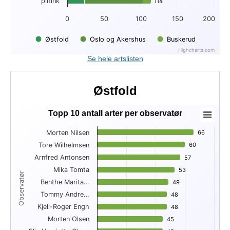
pilfink
114
114
0
50
100
150
200
Østfold
Oslo og Akershus
Buskerud
Highcharts.com
End of interactive chart.
Se hele artslisten
Østfold
Topp 10 antall arter per observatør
Topp 10 antall arter per observatør
Morten Nilsen
66
66
Bar chart with 10 bars.
Tore Wilhelmsen
60
60
View as data table, Topp 10 antall arter per observatør
Arnfred Antonsen
The chart has 1 X axis displaying Observatør.
57
57
The chart has 1 Y axis displaying . Data ranges from 43 to 66
Mika Tomta
53
53
Observatør
Benthe Marita…
49
49
Tommy Andre…
48
48
Kjell-Roger Engh
48
48
Morten Olsen
45
45