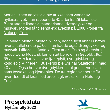
Morten Olsen fra Østfold ble trukket som vinner av
nyttårsrallyet. Han rapporterte 45 arter fra 29 lokaliteter.
Blant artene finner vi mandarinand, dvergdykker og
musvåk. Morten får tilsendt et gavekort på 1000 kroner fra
Natur og Fritid
.
En annen Morten, Morten Nilsen, hadde flest arter i Østfold,
hvor antallet endte på 66. Han hadde også dvergdykker og
musvåk, i tillegg til tårnfalk. Flest arter i Oslo og Akershus
hadde Edna Mosand, kun én art færre enn i Østfold, altså
65 arter. Her kan vi nevne fjæreplytt, dvergdykker og
konglebit. Vinneren i Buskerud ble Steinar Stueflotten, med
40 arter. Også her var dvergdykker blant godbitene, samt
samt fossekall og kjernebiter. De tre regionsvinnerne får
hver tilsendt et krus med årets fugl, rødstilk, fra
Natur og
Fritid
.
Oppdatert 28.01.2022
Prosjektdata
Nyttårsrally 2022