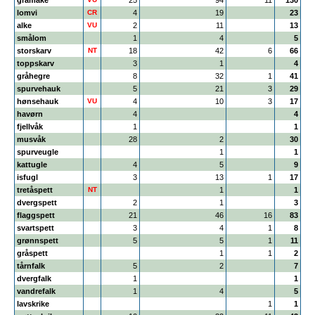
gråmåke
25
94
11
130
lomvi
CR
4
19
23
alke
VU
2
11
13
smålom
1
4
5
storskarv
NT
18
42
6
66
toppskarv
3
1
4
gråhegre
8
32
1
41
spurvehauk
5
21
3
29
hønsehauk
VU
4
10
3
17
havørn
4
4
fjellvåk
1
1
musvåk
28
2
30
spurveugle
1
1
kattugle
4
5
9
isfugl
3
13
1
17
tretåspett
NT
1
1
dvergspett
2
1
3
flaggspett
21
46
16
83
svartspett
3
4
1
8
grønnspett
5
5
1
11
gråspett
1
1
2
tårnfalk
5
2
7
dvergfalk
1
1
vandrefalk
1
4
5
lavskrike
1
1