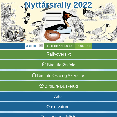
Nyttårsrally 2022
ØSTFOLD
OSLO OG AKERSHUS
BUSKERUD
Rallyoversikt
BirdLife
Østfold
BirdLife
Oslo og
Akershus
BirdLife
Buskerud
Arter
Observatører
Fullstendig artsliste