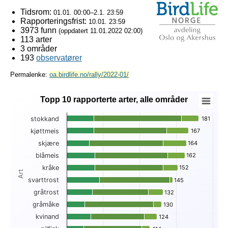
Tidsrom:
01.01. 00:00–2.1. 23:59
Rapporteringsfrist:
10.01. 23:59
3973 funn
(oppdatert
11.01.2022 02:00
)
113 arter
3 områder
193
observatører
Permalenke:
oa.birdlife.no/rally/2022-01/
Topp 10 rapporterte arter, alle områder
Topp 10 rapporterte arter, alle områder
stokkand
181
181
Bar chart with 3 data series.
kjøttmeis
167
167
View as data table, Topp 10 rapporterte arter, alle områder
skjære
164
164
The chart has 1 X axis displaying Art.
The chart has 1 Y axis displaying . Data ranges from 23 to 1
blåmeis
162
162
kråke
152
152
Art
svarttrost
145
145
gråtrost
132
132
gråmåke
130
130
kvinand
124
124