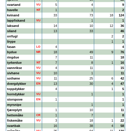
svartand
VU
5
4
9
havelle
NT
1
1
2
kvinand
33
73
18
124
lappfiskand
VU
1
1
laksand
14
10
12
36
siland
13
33
46
orrfugl
2
2
lirype
1
1
fasan
LO
4
4
bydue
NR
18
49
9
76
ringdue
7
11
18
tyrkerdue
NT
7
8
1
16
vannrikse
VU
4
11
15
sivhøne
VU
10
1
11
sothøne
VU
11
25
6
42
dvergdykker
EN
13
30
4
47
toppdykker
4
1
5
horndykker
VU
1
1
storspove
EN
1
1
myrsnipe
1
1
fjæreplytt
1
10
11
hettemåke
CR
1
7
8
fiskemåke
VU
3
18
1
22
svartbak
16
38
4
58
VU