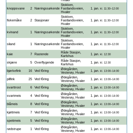
Stokken,
knoppsvane
2
Næringssøkende
Fastlandsveien,
1. jan.
kl. 11:30–12:00
Hvaler
Stokken,
fiskemåke
2
Stasjonær
Fastlandsveien,
1. jan.
kl. 11:30–12:00
Hvaler
Stokken,
kvinand
1
Næringssøkende
Fastlandsveien,
1. jan.
kl. 11:30–12:00
Hvaler
Stokken,
siland
1
Næringssøkende
Fastlandsveien,
1. jan.
kl. 11:30–12:00
Hvaler
Råde Stasjon,
kaie
7
Rastende
1. jan.
kl. 12:30
Karlshus
Råde Stasjon,
skjære
5
Overflygende
1. jan.
kl. 12:30
Karlshus
Ødegården,
bjørkefink
16
Ved fôring
1. jan.
kl. 13:00–14:00
Vesterøy, Hvaler
Ødegården,
pilfink
25
Ved fôring
1. jan.
kl. 13:00–14:00
Vesterøy, Hvaler
Ødegården,
svarttrost
6
Ved fôring
1. jan.
kl. 13:00–14:00
Vesterøy, Hvaler
Ødegården,
svartmeis
4
Ved fôring
1. jan.
kl. 13:00–14:00
Vesterøy, Hvaler
Ødegården,
blåmeis
8
Ved fôring
1. jan.
kl. 13:00–14:00
Vesterøy, Hvaler
Ødegården,
kjøttmeis
7
Ved fôring
1. jan.
kl. 13:00–14:00
Vesterøy, Hvaler
Ødegården,
spettmeis
5
Ved fôring
1. jan.
kl. 13:00–14:00
Vesterøy, Hvaler
Ødegården,
rødstrupe
1
Ved fôring
1. jan.
kl. 13:00–14:00
Vesterøy, Hvaler