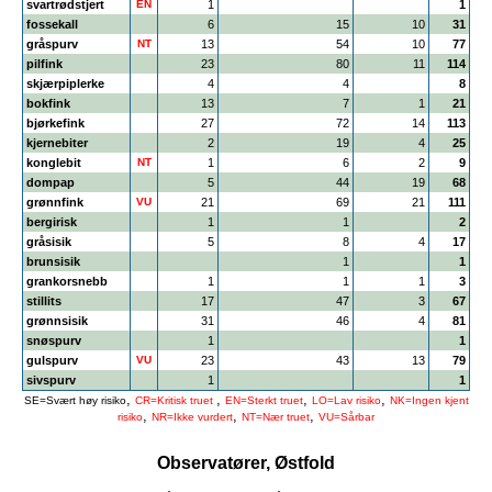
svartrødstjert
EN
1
1
fossekall
6
15
10
31
gråspurv
NT
13
54
10
77
pilfink
23
80
11
114
skjærpiplerke
4
4
8
bokfink
13
7
1
21
bjørkefink
27
72
14
113
kjernebiter
2
19
4
25
konglebit
NT
1
6
2
9
dompap
5
44
19
68
grønnfink
VU
21
69
21
111
bergirisk
1
1
2
gråsisik
5
8
4
17
brunsisik
1
1
grankorsnebb
1
1
1
3
stillits
17
47
3
67
grønnsisik
31
46
4
81
snøspurv
1
1
gulspurv
VU
23
43
13
79
sivspurv
1
1
,
,
,
,
SE=Svært høy risiko
CR=Kritisk truet
EN=Sterkt truet
LO=Lav risiko
NK=Ingen kjent
,
,
,
risiko
NR=Ikke vurdert
NT=Nær truet
VU=Sårbar
Observatører, Østfold