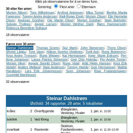
Klikk på observatørene for å se deres funn.
Sortering:
Flest arter
Etternavn
30 eller fler arter:
;
;
;
;
Morten Nilsen
Tore Wilhelmsen
Arnfred Antonsen
Mika Tomta
Benthe Marita
;
;
;
;
Fagereng
Tommy Andre Andersen
Kjell-Roger Engh
Morten Olsen
Elin Henriette
;
;
;
;
;
Olsen
Andreas Günther
Ole Martin Olsen
Morten Günther
Stein Bukholm
;
;
;
;
Solveig Trollnes
Asgeir Larsen
Morten Winther Dahl
Bjørn Hammerseth
Rebecca Benedicte Solhaug
18 observatører
Færre enn 30 arter:
;
;
;
;
;
Steinar Dahlstrøm
Thomas Grønn
Sjur Mørk
John Stenersen
Thore Olsen
;
;
;
;
;
Øivind Lågbu
Tore Vang
Håkon Sverke Vindenes
Torill Ask
Rune Botnermyr
;
;
;
;
Knut Andre Tronsen
Rune Wiggen
Kai Hermansen
Inger Marie Eriksen
Per-
;
;
;
;
Arne Johansen
Lasse Patrick Simensen
Geir Otto Holmås
Per-André Torper
;
;
;
;
Morten Viker
Agnete Sporild Olsen
Rune Vidal
Arild Hjelm Hansen
Knut Erik
;
;
;
;
;
Vedahl
Anders Melland
Stein Andersen
Tommy Heede
Geir Hermansen
Mathis
;
;
;
;
Haraldsen
Lars Erik Johannessen
Sven Johansen
Roar Frølandshagen
Gunnhild Marthinsen
32 observatører
Steinar Dahlstrøm
Østfold: 34 rapporter, 28 arter, 5 lokaliteter
Ødegården,
kråke
2
Overflygende
1. jan.
kl. 10:00
Vesterøy, Hvaler
Ødegården,
bokfink
1
Ved fôring
1. jan.
kl. 10:00
Vesterøy, Hvaler
Stokken,
svartbak
1
Rastende
Fastlandsveien,
1. jan.
kl. 11:30–12:00
Hvaler