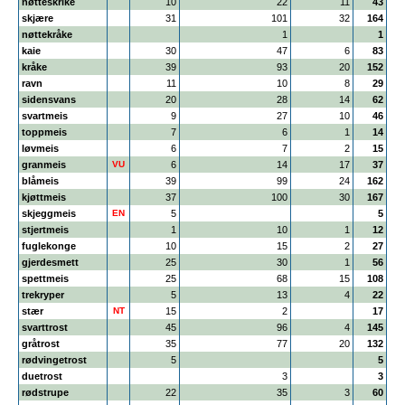
nøtteskrike
10
22
11
43
skjære
31
101
32
164
nøttekråke
1
1
kaie
30
47
6
83
kråke
39
93
20
152
ravn
11
10
8
29
sidensvans
20
28
14
62
svartmeis
9
27
10
46
toppmeis
7
6
1
14
løvmeis
6
7
2
15
granmeis
VU
6
14
17
37
blåmeis
39
99
24
162
kjøttmeis
37
100
30
167
skjeggmeis
EN
5
5
stjertmeis
1
10
1
12
fuglekonge
10
15
2
27
gjerdesmett
25
30
1
56
spettmeis
25
68
15
108
trekryper
5
13
4
22
stær
NT
15
2
17
svarttrost
45
96
4
145
gråtrost
35
77
20
132
rødvingetrost
5
5
duetrost
3
3
rødstrupe
22
35
3
60