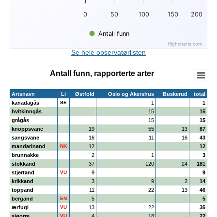
0
50
100
150
200
Antall funn
Highcharts.com
End of interactive chart.
Se hele observatørlisten
Antall funn, rapporterte arter
Artsnavn
Li
Østfold
Oslo og Akershus
Buskerud
total
kanadagås
SE
1
1
hvitkinngås
15
15
grågås
15
15
knoppsvane
19
55
13
87
sangsvane
16
11
16
43
mandarinand
NK
12
12
brunnakke
2
1
3
stokkand
37
120
24
181
stjertand
VU
9
9
krikkand
3
9
2
14
toppand
11
22
13
46
bergand
EN
5
5
ærfugl
VU
13
22
35
sjøorre
VU
4
18
22