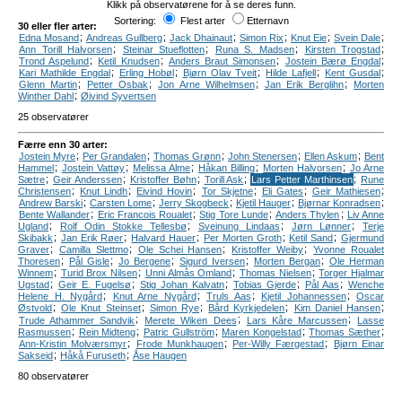
Klikk på observatørene for å se deres funn.
Sortering:
Flest arter
Etternavn
30 eller fler arter:
;
;
;
;
;
;
Edna Mosand
Andreas Gullberg
Jack Dhainaut
Simon Rix
Knut Eie
Svein Dale
;
;
;
;
Ann Torill Halvorsen
Steinar Stueflotten
Runa S. Madsen
Kirsten Trogstad
;
;
;
;
Trond Aspelund
Ketil Knudsen
Anders Braut Simonsen
Jostein Bærø Engdal
;
;
;
;
;
Kari Mathilde Engdal
Erling Hobøl
Bjørn Olav Tveit
Hilde Lafjell
Kent Gusdal
;
;
;
;
Glenn Martin
Petter Osbak
Jon Arne Wilhelmsen
Jan Erik Berglihn
Morten
;
Winther Dahl
Øivind Syvertsen
25 observatører
Færre enn 30 arter:
;
;
;
;
;
Jostein Myre
Per Grandalen
Thomas Grønn
John Stenersen
Ellen Askum
Bent
;
;
;
;
;
Hammel
Jostein Vattøy
Melissa Alme
Håkan Billing
Morten Halvorsen
Jo Arne
;
;
;
;
;
Sætre
Geir Anderssen
Kristoffer Bøhn
Torill Ask
Lars Petter Marthinsen
Rune
;
;
;
;
;
;
Christensen
Knut Lindh
Eivind Hovin
Tor Skjetne
Eli Gates
Geir Mathiesen
;
;
;
;
;
Andrew Barski
Carsten Lome
Jerry Skogbeck
Kjetil Hauger
Bjørnar Konradsen
;
;
;
;
Bente Wallander
Eric Francois Roualet
Stig Tore Lunde
Anders Thylen
Liv Anne
;
;
;
;
Ugland
Rolf Odin Stokke Tellesbø
Sveinung Lindaas
Jørn Lønner
Terje
;
;
;
;
;
Skibakk
Jan Erik Røer
Halvard Hauer
Per Morten Groth
Ketil Sand
Gjermund
;
;
;
;
Graver
Camilla Slettmo
Ole Schei Hansen
Kristoffer Weiby
Yvonne Roualet
;
;
;
;
;
Thoresen
Pål Gisle
Jo Bergene
Sigurd Iversen
Morten Bergan
Ole Herman
;
;
;
;
Winnem
Turid Brox Nilsen
Unni Almås Omland
Thomas Nielsen
Torger Hjalmar
;
;
;
;
;
Ugstad
Geir E. Fugelsø
Stig Johan Kalvatn
Tobias Gjerde
Pål Aas
Wenche
;
;
;
;
Helene H. Nygård
Knut Arne Nygård
Truls Aas
Kjetil Johannessen
Oscar
;
;
;
;
;
Østvold
Ole Knut Steinset
Simon Rye
Bård Kyrkjedelen
Kim Daniel Hansen
;
;
;
Trude Athammer Sandvik
Merete Wiken Dees
Lars Kåre Marcussen
Lasse
;
;
;
;
;
Rasmussen
Rein Midteng
Patric Gullström
Maren Kongelstad
Thomas Sæther
;
;
;
Ann-Kristin Molværsmyr
Frode Munkhaugen
Per-Willy Færgestad
Bjørn Einar
;
;
Sakseid
Håkå Furuseth
Åse Haugen
80 observatører