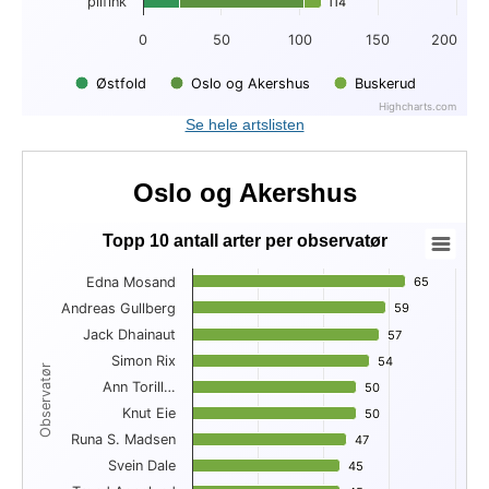
pilfink
114
114
0
50
100
150
200
Østfold
Oslo og Akershus
Buskerud
Highcharts.com
End of interactive chart.
Se hele artslisten
Oslo og Akershus
Topp 10 antall arter per observatør
Topp 10 antall arter per observatør
Edna Mosand
65
65
Bar chart with 10 bars.
Andreas Gullberg
59
59
View as data table, Topp 10 antall arter per observatør
Jack Dhainaut
The chart has 1 X axis displaying Observatør.
57
57
The chart has 1 Y axis displaying . Data ranges from 45 to 65
Simon Rix
54
54
Observatør
Ann Torill…
50
50
Knut Eie
50
50
Runa S. Madsen
47
47
Svein Dale
45
45