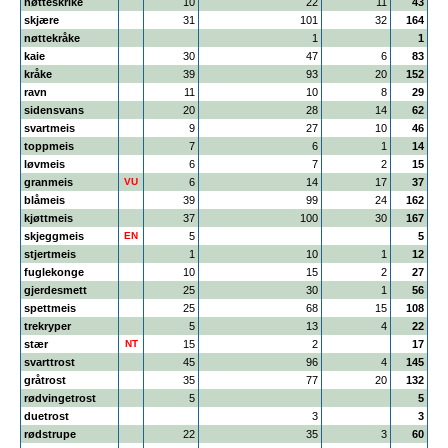
nøtteskrike
10
22
11
43
skjære
31
101
32
164
nøttekråke
1
1
kaie
30
47
6
83
kråke
39
93
20
152
ravn
11
10
8
29
sidensvans
20
28
14
62
svartmeis
9
27
10
46
toppmeis
7
6
1
14
løvmeis
6
7
2
15
granmeis
VU
6
14
17
37
blåmeis
39
99
24
162
kjøttmeis
37
100
30
167
skjeggmeis
EN
5
5
stjertmeis
1
10
1
12
fuglekonge
10
15
2
27
gjerdesmett
25
30
1
56
spettmeis
25
68
15
108
trekryper
5
13
4
22
stær
NT
15
2
17
svarttrost
45
96
4
145
gråtrost
35
77
20
132
rødvingetrost
5
5
duetrost
3
3
rødstrupe
22
35
3
60