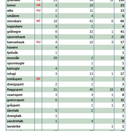
gråmåke
25
94
11
130
lomvi
CR
4
19
23
alke
VU
2
11
13
smålom
1
4
5
storskarv
NT
18
42
6
66
toppskarv
3
1
4
gråhegre
8
32
1
41
spurvehauk
5
21
3
29
hønsehauk
VU
4
10
3
17
havørn
4
4
fjellvåk
1
1
musvåk
28
2
30
spurveugle
1
1
kattugle
4
5
9
isfugl
3
13
1
17
tretåspett
NT
1
1
dvergspett
2
1
3
flaggspett
21
46
16
83
svartspett
3
4
1
8
grønnspett
5
5
1
11
gråspett
1
1
2
tårnfalk
5
2
7
dvergfalk
1
1
vandrefalk
1
4
5
lavskrike
1
1