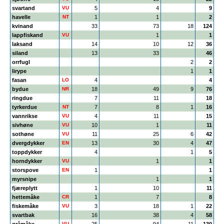
svartand
VU
5
4
9
havelle
NT
1
1
2
kvinand
33
73
18
124
lappfiskand
VU
1
1
laksand
14
10
12
36
siland
13
33
46
orrfugl
2
2
lirype
1
1
fasan
LO
4
4
bydue
NR
18
49
9
76
ringdue
7
11
18
tyrkerdue
NT
7
8
1
16
vannrikse
VU
4
11
15
sivhøne
VU
10
1
11
sothøne
VU
11
25
6
42
dvergdykker
EN
13
30
4
47
toppdykker
4
1
5
horndykker
VU
1
1
storspove
EN
1
1
myrsnipe
1
1
fjæreplytt
1
10
11
hettemåke
CR
1
7
8
fiskemåke
VU
3
18
1
22
svartbak
16
38
4
58
VU