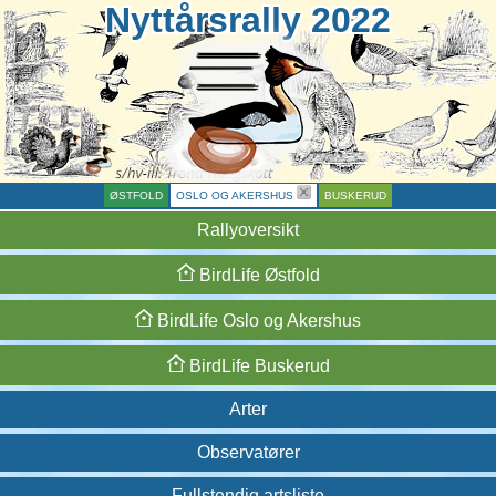
Nyttårsrally 2022
ØSTFOLD
OSLO OG AKERSHUS
BUSKERUD
Rallyoversikt
BirdLife
Østfold
BirdLife
Oslo og
Akershus
BirdLife
Buskerud
Arter
Observatører
Fullstendig artsliste