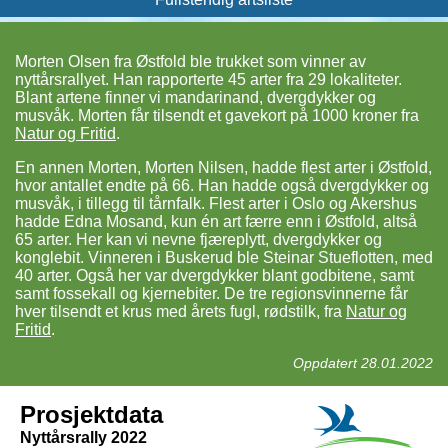
Morten Olsen fra Østfold ble trukket som vinner av
nyttårsrallyet. Han rapporterte 45 arter fra 29 lokaliteter.
Blant artene finner vi mandarinand, dvergdykker og
musvåk. Morten får tilsendt et gavekort på 1000 kroner fra
Natur og Fritid
.
En annen Morten, Morten Nilsen, hadde flest arter i Østfold,
hvor antallet endte på 66. Han hadde også dvergdykker og
musvåk, i tillegg til tårnfalk. Flest arter i Oslo og Akershus
hadde Edna Mosand, kun én art færre enn i Østfold, altså
65 arter. Her kan vi nevne fjæreplytt, dvergdykker og
konglebit. Vinneren i Buskerud ble Steinar Stueflotten, med
40 arter. Også her var dvergdykker blant godbitene, samt
samt fossekall og kjernebiter. De tre regionsvinnerne får
hver tilsendt et krus med årets fugl, rødstilk, fra
Natur og
Fritid
.
Oppdatert 28.01.2022
Prosjektdata
Nyttårsrally 2022