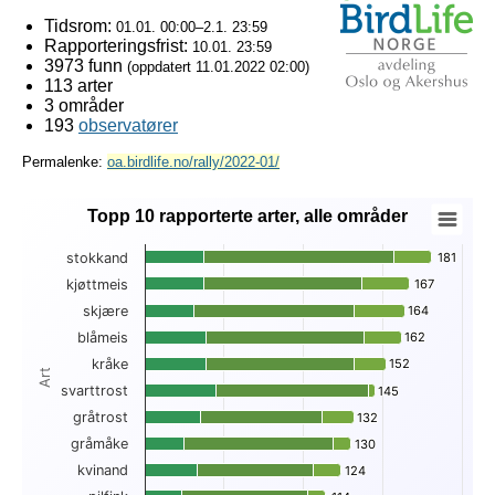
Tidsrom:
01.01. 00:00–2.1. 23:59
Rapporteringsfrist:
10.01. 23:59
3973 funn
(oppdatert
11.01.2022 02:00
)
113 arter
3 områder
193
observatører
Permalenke:
oa.birdlife.no/rally/2022-01/
Topp 10 rapporterte arter, alle områder
Topp 10 rapporterte arter, alle områder
stokkand
181
181
Bar chart with 3 data series.
kjøttmeis
167
167
View as data table, Topp 10 rapporterte arter, alle områder
skjære
164
164
The chart has 1 X axis displaying Art.
The chart has 1 Y axis displaying . Data ranges from 23 to 1
blåmeis
162
162
kråke
152
152
Art
svarttrost
145
145
gråtrost
132
132
gråmåke
130
130
kvinand
124
124