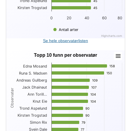
Trond Aspelund
45
45
Kirsten Trogstad
45
45
0
20
40
60
80
Antall arter
Highcharts.com
End of interactive chart.
Se hele observatørlisten
Topp 10 funn per observatør
Topp 10 funn per observatør
Edna Mosand
158
158
Bar chart with 10 bars.
Runa S. Madsen
150
150
View as data table, Topp 10 funn per observatør
Andreas Gullberg
The chart has 1 X axis displaying Observatør.
109
109
The chart has 1 Y axis displaying . Data ranges from 77 to 1
Jack Dhainaut
107
107
Observatør
Ann Torill…
104
104
Knut Eie
104
104
Trond Aspelund
90
90
Kirsten Trogstad
90
90
Simon Rix
79
79
Svein Dale
77
77