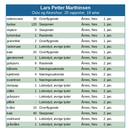
Lars Petter Marthinsen
Oslo og Akershus: 20 rapporter, 19 arter
sidensvans
30
Overflygende
Årnes, Nes
1. jan.
bydue
120
Stasjonær
Årnes, Nes
1. jan.
skjære
3
Stasjonær
Årnes, Nes
1. jan.
tyrkerdue
1
Rastende
Årnes, Nes
1. jan.
grønnfink
2
Overflygende
Årnes, Nes
1. jan.
rødstrupe
1
Lokkelyd, øvrige lyder
Årnes, Nes
1. jan.
kaie
20
Overflygende
Årnes, Nes
1. jan.
gjerdesmett
1
Lokkelyd, øvrige lyder
Årnes, Nes
2. jan.
gulspurv
8
Rastende
Årnes, Nes
2. jan.
blåmeis
7
Næringssøkende
Årnes, Nes
2. jan.
kjøttmeis
4
Næringssøkende
Årnes, Nes
2. jan.
svarttrost
1
Næringssøkende
Årnes, Nes
2. jan.
dompap
1
Lokkelyd, øvrige lyder
Årnes, Nes
2. jan.
stillits
1
Lokkelyd, øvrige lyder
Årnes, Nes
2. jan.
gråspurv
-
Lokkelyd, øvrige lyder
Årnes, Nes
2. jan.
pilfink
-
Lokkelyd, øvrige lyder
Årnes, Nes
2. jan.
kråke
10
Overflygende
Årnes, Nes
2. jan.
kaie
40
Stasjonær
Årnes, Nes
2. jan.
stokkand
1
Lokkelyd, øvrige lyder
Årnes, Nes
2. jan.
gråmåke
1
Lokkelyd, øvrige lyder
Årnes, Nes
2. jan.