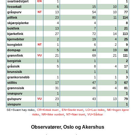
svartrødstjert
EN
1
1
fossekall
6
15
10
31
gråspurv
NT
13
54
10
77
pilfink
23
80
11
114
skjærpiplerke
4
4
8
bokfink
13
7
1
21
bjørkefink
27
72
14
113
kjernebiter
2
19
4
25
konglebit
NT
1
6
2
9
dompap
5
44
19
68
grønnfink
VU
21
69
21
111
bergirisk
1
1
2
gråsisik
5
8
4
17
brunsisik
1
1
grankorsnebb
1
1
1
3
stillits
17
47
3
67
grønnsisik
31
46
4
81
snøspurv
1
1
gulspurv
VU
23
43
13
79
sivspurv
1
1
,
,
,
,
SE=Svært høy risiko
CR=Kritisk truet
EN=Sterkt truet
LO=Lav risiko
NK=Ingen kjent
,
,
,
risiko
NR=Ikke vurdert
NT=Nær truet
VU=Sårbar
Observatører, Oslo og Akershus