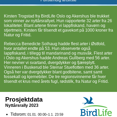
Kirsten Trogstad fra BirdLife Oslo og Akershus ble trukket
som vinner av nyttårsrallyet. Hun rapporterte 32 arter fra 26
lokaliteter. Blant artene finner vi lappfiskand, havørn og
stjertmeis. Kirsten får tilsendt et gavekort på 1000 kroner fra
Natur og Fritid.
Rebecca Benedicte Solhaug hadde flest arter i Østfold,
hvor antallet endte på 53. Hun observerte også
lappfiskand, i tillegg til mandarinand og musvåk. Flest arter
i Oslo og Akershus hadde Andreas Gullberg med 56 arter.
Her nevner vi svartand, dvergdykker og fjæreplytt.
Vinneren i Buskerud ble Steinar Stueflotten med 36 arter.
Også her var dvergdykker blant godbitene, samt samt
fossekall og kjernebiter. De tre regionsvinnerne får hver
tilsendt et krus med årets fugl, rødstilk, fra Natur og Fritid.
Prosjektdata
Nyttårsrally 2023
Tidsrom:
01.01. 00:00–1.1. 23:59