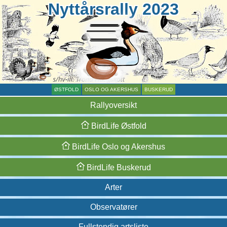
Nyttårsrally 2023
ØSTFOLD
OSLO OG AKERSHUS
BUSKERUD
Rallyoversikt
BirdLife
Østfold
BirdLife
Oslo og
Akershus
BirdLife
Buskerud
Arter
Observatører
Fullstendig artsliste