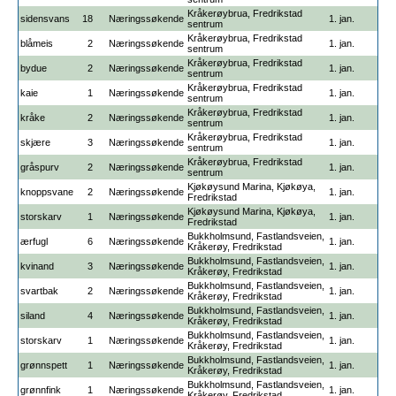
Kråkerøybrua, Fredrikstad
sidensvans
18
Næringssøkende
1. jan.
sentrum
Kråkerøybrua, Fredrikstad
blåmeis
2
Næringssøkende
1. jan.
sentrum
Kråkerøybrua, Fredrikstad
bydue
2
Næringssøkende
1. jan.
sentrum
Kråkerøybrua, Fredrikstad
kaie
1
Næringssøkende
1. jan.
sentrum
Kråkerøybrua, Fredrikstad
kråke
2
Næringssøkende
1. jan.
sentrum
Kråkerøybrua, Fredrikstad
skjære
3
Næringssøkende
1. jan.
sentrum
Kråkerøybrua, Fredrikstad
gråspurv
2
Næringssøkende
1. jan.
sentrum
Kjøkøysund Marina, Kjøkøya,
knoppsvane
2
Næringssøkende
1. jan.
Fredrikstad
Kjøkøysund Marina, Kjøkøya,
storskarv
1
Næringssøkende
1. jan.
Fredrikstad
Bukkholmsund, Fastlandsveien,
ærfugl
6
Næringssøkende
1. jan.
Kråkerøy, Fredrikstad
Bukkholmsund, Fastlandsveien,
kvinand
3
Næringssøkende
1. jan.
Kråkerøy, Fredrikstad
Bukkholmsund, Fastlandsveien,
svartbak
2
Næringssøkende
1. jan.
Kråkerøy, Fredrikstad
Bukkholmsund, Fastlandsveien,
siland
4
Næringssøkende
1. jan.
Kråkerøy, Fredrikstad
Bukkholmsund, Fastlandsveien,
storskarv
1
Næringssøkende
1. jan.
Kråkerøy, Fredrikstad
Bukkholmsund, Fastlandsveien,
grønnspett
1
Næringssøkende
1. jan.
Kråkerøy, Fredrikstad
Bukkholmsund, Fastlandsveien,
grønnfink
1
Næringssøkende
1. jan.
Kråkerøy, Fredrikstad