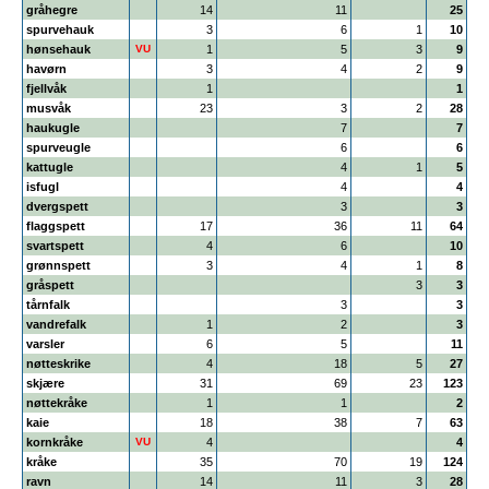
gråhegre
14
11
25
spurvehauk
3
6
1
10
hønsehauk
VU
1
5
3
9
havørn
3
4
2
9
fjellvåk
1
1
musvåk
23
3
2
28
haukugle
7
7
spurveugle
6
6
kattugle
4
1
5
isfugl
4
4
dvergspett
3
3
flaggspett
17
36
11
64
svartspett
4
6
10
grønnspett
3
4
1
8
gråspett
3
3
tårnfalk
3
3
vandrefalk
1
2
3
varsler
6
5
11
nøtteskrike
4
18
5
27
skjære
31
69
23
123
nøttekråke
1
1
2
kaie
18
38
7
63
kornkråke
VU
4
4
kråke
35
70
19
124
ravn
14
11
3
28