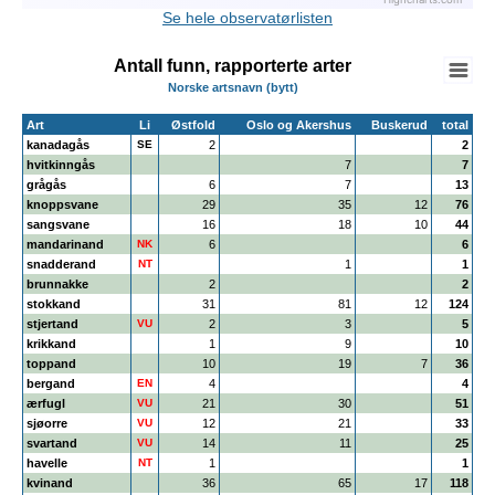
Highcharts.com
End of interactive chart.
Se hele observatørlisten
Antall funn, rapporterte arter
Norske artsnavn (bytt)
Art
Li
Østfold
Oslo og Akershus
Buskerud
total
kanadagås
SE
2
2
hvitkinngås
7
7
grågås
6
7
13
knoppsvane
29
35
12
76
sangsvane
16
18
10
44
mandarinand
NK
6
6
snadderand
NT
1
1
brunnakke
2
2
stokkand
31
81
12
124
stjertand
VU
2
3
5
krikkand
1
9
10
toppand
10
19
7
36
bergand
EN
4
4
ærfugl
VU
21
30
51
sjøorre
VU
12
21
33
svartand
VU
14
11
25
havelle
NT
1
1
kvinand
36
65
17
118