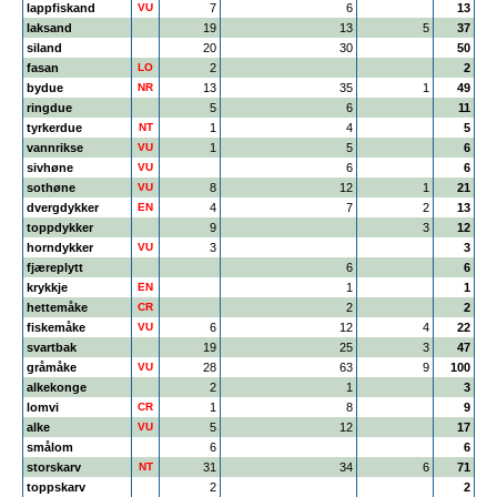
lappfiskand
VU
7
6
13
laksand
19
13
5
37
siland
20
30
50
fasan
LO
2
2
bydue
NR
13
35
1
49
ringdue
5
6
11
tyrkerdue
NT
1
4
5
vannrikse
VU
1
5
6
sivhøne
VU
6
6
sothøne
VU
8
12
1
21
dvergdykker
EN
4
7
2
13
toppdykker
9
3
12
horndykker
VU
3
3
fjæreplytt
6
6
krykkje
EN
1
1
hettemåke
CR
2
2
fiskemåke
VU
6
12
4
22
svartbak
19
25
3
47
gråmåke
VU
28
63
9
100
alkekonge
2
1
3
lomvi
CR
1
8
9
alke
VU
5
12
17
smålom
6
6
storskarv
NT
31
34
6
71
toppskarv
2
2