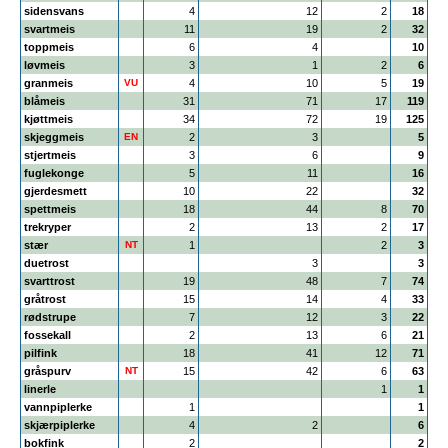
sidensvans
4
12
2
18
svartmeis
11
19
2
32
toppmeis
6
4
10
løvmeis
3
1
2
6
granmeis
VU
4
10
5
19
blåmeis
31
71
17
119
kjøttmeis
34
72
19
125
skjeggmeis
EN
2
3
5
stjertmeis
3
6
9
fuglekonge
5
11
16
gjerdesmett
10
22
32
spettmeis
18
44
8
70
trekryper
2
13
2
17
stær
NT
1
2
3
duetrost
3
3
svarttrost
19
48
7
74
gråtrost
15
14
4
33
rødstrupe
7
12
3
22
fossekall
2
13
6
21
pilfink
18
41
12
71
gråspurv
NT
15
42
6
63
linerle
1
1
vannpiplerke
1
1
skjærpiplerke
4
2
6
bokfink
2
2