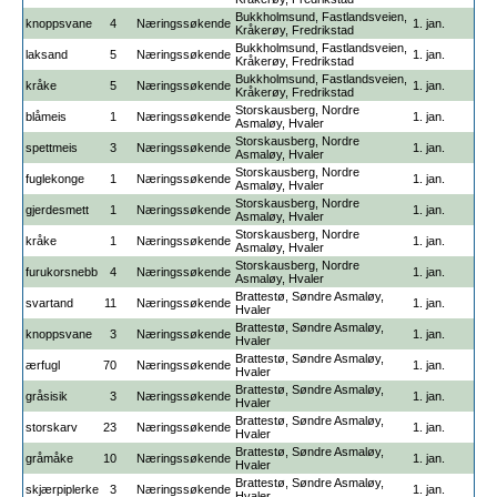
Bukkholmsund, Fastlandsveien,
knoppsvane
4
Næringssøkende
1. jan.
Kråkerøy, Fredrikstad
Bukkholmsund, Fastlandsveien,
laksand
5
Næringssøkende
1. jan.
Kråkerøy, Fredrikstad
Bukkholmsund, Fastlandsveien,
kråke
5
Næringssøkende
1. jan.
Kråkerøy, Fredrikstad
Storskausberg, Nordre
blåmeis
1
Næringssøkende
1. jan.
Asmaløy, Hvaler
Storskausberg, Nordre
spettmeis
3
Næringssøkende
1. jan.
Asmaløy, Hvaler
Storskausberg, Nordre
fuglekonge
1
Næringssøkende
1. jan.
Asmaløy, Hvaler
Storskausberg, Nordre
gjerdesmett
1
Næringssøkende
1. jan.
Asmaløy, Hvaler
Storskausberg, Nordre
kråke
1
Næringssøkende
1. jan.
Asmaløy, Hvaler
Storskausberg, Nordre
furukorsnebb
4
Næringssøkende
1. jan.
Asmaløy, Hvaler
Brattestø, Søndre Asmaløy,
svartand
11
Næringssøkende
1. jan.
Hvaler
Brattestø, Søndre Asmaløy,
knoppsvane
3
Næringssøkende
1. jan.
Hvaler
Brattestø, Søndre Asmaløy,
ærfugl
70
Næringssøkende
1. jan.
Hvaler
Brattestø, Søndre Asmaløy,
gråsisik
3
Næringssøkende
1. jan.
Hvaler
Brattestø, Søndre Asmaløy,
storskarv
23
Næringssøkende
1. jan.
Hvaler
Brattestø, Søndre Asmaløy,
gråmåke
10
Næringssøkende
1. jan.
Hvaler
Brattestø, Søndre Asmaløy,
skjærpiplerke
3
Næringssøkende
1. jan.
Hvaler