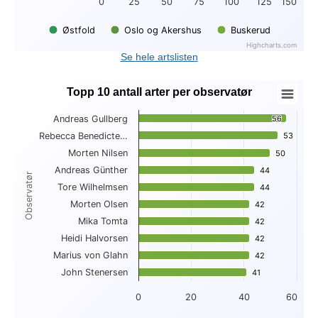
0
25
50
75
100
125
150
Østfold
Oslo og Akershus
Buskerud
Highcharts.com
End of interactive chart.
Se hele artslisten
Topp 10 antall arter per observatør
Topp 10 antall arter per observatør
Andreas Gullberg
56
56
Bar chart with 10 bars.
Rebecca Benedicte…
53
53
View as data table, Topp 10 antall arter per observatør
Morten Nilsen
The chart has 1 X axis displaying Observatør.
50
50
The chart has 1 Y axis displaying . Data ranges from 41 to 56
Andreas Günther
44
44
Observatør
Tore Wilhelmsen
44
44
Morten Olsen
42
42
Mika Tomta
42
42
Heidi Halvorsen
42
42
Marius von Glahn
42
42
John Stenersen
41
41
0
20
40
60