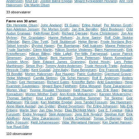
;
;
;
;
Anderssen
Knut Eie
Jostein Bærø Engdal
Vegard Kyrkjedelen Hovland
Ann Torill
;
Halvorsen
Ole Martin Olsen
33 observatører
Færre enn 30 arter:
;
;
;
;
;
Elin Henriette Olsen
John Apeland
Eli Gates
Erling Hobøl
Per Morten Groth
;
;
;
;
Ken Adelsten Jensen
Per Morten Groth
Jan Erik Berglihn
Bård Bredesen
Odd
;
;
;
;
Audun Granaas
Kjell-Roger Engh
Richard Gjersøe
Rune Christensen
Jon Are
;
;
;
;
Myhrer
Per Grandalen
Hanne Refsem
Jo Arne Sætre
Rolf Odin Stokke
;
;
;
;
;
Tellesbø
Bjørn Olav Tveit
Torill Stubberud
Helge Berge
Frode Nordang Bye
;
;
;
;
;
Sidsel Iversby
Øyvind Hagen
Per Buertange
Kjell Isaksen
Magne Pettersen
;
;
;
;
Trude Starholm
Glenn Martin
Håkon Sverke Vindenes
Bjørn Hammerseth
Eirik
;
;
;
;
Kristoffersen
Håkan Billing
Hilde Lafjell
Per-Willy Færgestad
Lasse Patrick
;
;
;
;
;
Simensen
Jorunn Villand
Bent Hammel
Terje Pettersen
Maren Kongelstad
;
;
;
Jostein Myre
Stein Edward James Grønning
Eivind Hovin
Lars Petter
;
;
;
;
Marthinsen
Simon Rye
Tommy Andre Andersen
Trude Hessvik-Trøite
Andreas
;
;
;
;
;
Hessvik-Trøite
Kent Gusdal
John Aaby
Rune Bergstrøm
Eric Francois Roualet
;
;
;
;
;
Eli Bondlid
Morten Halvorsen
Åse Haugen
Patric Gullström
Gjermund Graver
;
;
;
;
Helge Midtgard
Camilla Slettmo
Ole Schei Hansen
Rolf E. Andersen
Anders
;
;
;
;
;
Thylen
Geir Hermansen
Richard Gates
Kristoffer Bøhn
Arild Gauteplass
Hege
;
;
;
;
Kvarstein Gauteplass
Vegard Bang Fjeldheim
Edna Mosand
Rune Zakariassen
;
;
;
;
Morten Viker
Yvonne Roualet Thoresen
Kjetil Hauger
Jan Erik Røer
Bjørnar
;
;
;
;
Konradsen
Morten Winther Dahl
Ann-Kristin Molværsmyr
Karsten Molværsmyr
;
;
;
;
Thomas Sæther
Knut Lindh
Elisabeth Josefine Sommer
Tor Skjetne
Geir
;
;
;
;
;
Mathiesen
Pål Gisle
Kari Mathilde Engdal
Jens Tøndel Fossum
Siw Hagstrøm
;
;
;
;
Anne-Marie Austad
Jan Gylder
Øivind Syvertsen
Per Erling Johansen
Nils-Erik
;
;
;
;
;
Enberg
Martin Skei
Jan Olav Nybo
Elias Blichfeldt Mørk
Geir E. Fugelsø
Håkå
;
;
;
;
;
Furuseth
Endre Nygaard
Stein Andersen
Jens Erik Nygård
Stephan Koll
Eirik
;
;
;
;
Adolfsen
Anne Stine Zakariassen
Fredrik Engelstad
Tomas Sydberger
Berith
;
;
;
;
Veiby Fossum
Kjetil Johannessen
Vidar Wergeland Hansen
Kim Daniel Hansen
Ivar Ruud Eide
110 observatører