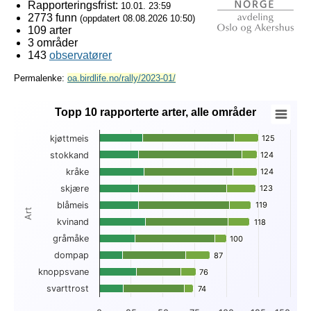
Rapporteringsfrist:
10.01. 23:59
2773 funn
(oppdatert
08.08.2026 10:50
)
109 arter
3 områder
143
observatører
Permalenke:
oa.birdlife.no/rally/2023-01/
Topp 10 rapporterte arter, alle områder
Topp 10 rapporterte arter, alle områder
kjøttmeis
125
125
Bar chart with 3 data series.
stokkand
124
124
View as data table, Topp 10 rapporterte arter, alle områder
kråke
124
124
The chart has 1 X axis displaying Art.
The chart has 1 Y axis displaying . Data ranges from 18 to 1
skjære
123
123
blåmeis
119
119
Art
kvinand
118
118
gråmåke
100
100
dompap
87
87
knoppsvane
76
76
svarttrost
74
74