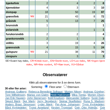
bjørkefink
2
4
2
8
kjernebiter
4
3
3
10
dompap
18
50
19
87
grønnfink
VU
21
43
8
72
gråsisik
5
13
7
25
brunsisik
1
1
polarsisik
1
1
furukorsnebb
2
2
4
grankorsnebb
2
1
3
stillits
3
19
4
26
grønnsisik
4
15
5
24
gulspurv
VU
21
38
11
70
sivspurv
3
3
,
,
,
,
SE=Svært høy risiko
CR=Kritisk truet
EN=Sterkt truet
LO=Lav risiko
NK=Ingen kjent
,
,
,
risiko
NR=Ikke vurdert
NT=Nær truet
VU=Sårbar
Observatører
Klikk på observatørene for å se deres funn.
Sortering:
Flest arter
Etternavn
30 eller fler arter:
;
;
;
;
Andreas Gullberg
Rebecca Benedicte Solhaug
Morten Nilsen
Andreas Günther
;
;
;
;
;
Tore Wilhelmsen
Marius von Glahn
Heidi Halvorsen
Mika Tomta
Morten Olsen
;
;
;
;
;
Jan Erik Haugen
John Stenersen
Ketil Knudsen
Aleksander Solberg
Svein Dale
;
;
;
;
;
Sigurd Mørk
Sjur Mørk
Jerry Skogbeck
Steinar Stueflotten
Runa S. Madsen
;
;
;
;
Anders Braut Simonsen
Lyder Mørk
Per-Arne Johansen
Trym Kyrkjedelen
;
;
;
;
Bård Kyrkjedelen
Trond Aspelund
Kirsten Trogstad
Geir Otto Holmås
Geir