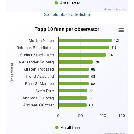
Antall arter
Highcharts.com
End of interactive chart.
Se hele observatørlisten
Topp 10 funn per observatør
Topp 10 funn per observatør
Morten Nilsen
121
121
Bar chart with 10 bars.
Rebecca Benedicte…
115
115
View as data table, Topp 10 funn per observatør
Steinar Stueflotten
The chart has 1 X axis displaying Observatør.
107
107
The chart has 1 Y axis displaying . Data ranges from 64 to 1
Aleksander Solberg
78
78
Observatør
Kirsten Trogstad
68
68
Trond Aspelund
68
68
Runa S. Madsen
68
68
Svein Dale
65
65
Andreas Gullberg
65
65
Andreas Günther
64
64
0
50
100
150
Antall funn