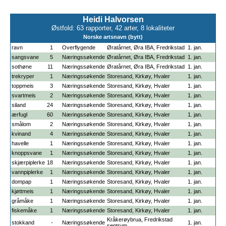
Heidi Halvorsen
Østfold: 63 rapporter, 42 arter, 8 lokaliteter
Norske artsnavn (bytt)
ravn
1
Overflygende
Øratårnet, Øra IBA, Fredrikstad
1. jan.
sangsvane
5
Næringssøkende
Øratårnet, Øra IBA, Fredrikstad
1. jan.
sothøne
11
Næringssøkende
Øratårnet, Øra IBA, Fredrikstad
1. jan.
trekryper
1
Næringssøkende
Storesand, Kirkøy, Hvaler
1. jan.
toppmeis
3
Næringssøkende
Storesand, Kirkøy, Hvaler
1. jan.
svartmeis
2
Næringssøkende
Storesand, Kirkøy, Hvaler
1. jan.
siland
24
Næringssøkende
Storesand, Kirkøy, Hvaler
1. jan.
ærfugl
60
Næringssøkende
Storesand, Kirkøy, Hvaler
1. jan.
smålom
2
Næringssøkende
Storesand, Kirkøy, Hvaler
1. jan.
kvinand
4
Næringssøkende
Storesand, Kirkøy, Hvaler
1. jan.
havelle
1
Næringssøkende
Storesand, Kirkøy, Hvaler
1. jan.
knoppsvane
1
Næringssøkende
Storesand, Kirkøy, Hvaler
1. jan.
skjærpiplerke
18
Næringssøkende
Storesand, Kirkøy, Hvaler
1. jan.
vannpiplerke
1
Næringssøkende
Storesand, Kirkøy, Hvaler
1. jan.
dompap
1
Næringssøkende
Storesand, Kirkøy, Hvaler
1. jan.
kjøttmeis
1
Næringssøkende
Storesand, Kirkøy, Hvaler
1. jan.
gråmåke
1
Næringssøkende
Storesand, Kirkøy, Hvaler
1. jan.
fiskemåke
1
Næringssøkende
Storesand, Kirkøy, Hvaler
1. jan.
Kråkerøybrua, Fredrikstad
stokkand
-
Næringssøkende
1. jan.
sentrum