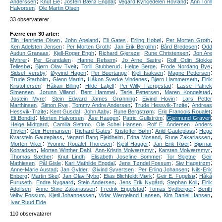
;
;
;
;
Anderssen
Knut Eie
Jostein Bærø Engdal
Vegard Kyrkjedelen Hovland
Ann Torill
;
Halvorsen
Ole Martin Olsen
33 observatører
Færre enn 30 arter:
;
;
;
;
;
Elin Henriette Olsen
John Apeland
Eli Gates
Erling Hobøl
Per Morten Groth
;
;
;
;
Ken Adelsten Jensen
Per Morten Groth
Jan Erik Berglihn
Bård Bredesen
Odd
;
;
;
;
Audun Granaas
Kjell-Roger Engh
Richard Gjersøe
Rune Christensen
Jon Are
;
;
;
;
Myhrer
Per Grandalen
Hanne Refsem
Jo Arne Sætre
Rolf Odin Stokke
;
;
;
;
;
Tellesbø
Bjørn Olav Tveit
Torill Stubberud
Helge Berge
Frode Nordang Bye
;
;
;
;
;
Sidsel Iversby
Øyvind Hagen
Per Buertange
Kjell Isaksen
Magne Pettersen
;
;
;
;
Trude Starholm
Glenn Martin
Håkon Sverke Vindenes
Bjørn Hammerseth
Eirik
;
;
;
;
Kristoffersen
Håkan Billing
Hilde Lafjell
Per-Willy Færgestad
Lasse Patrick
;
;
;
;
;
Simensen
Jorunn Villand
Bent Hammel
Terje Pettersen
Maren Kongelstad
;
;
;
Jostein Myre
Stein Edward James Grønning
Eivind Hovin
Lars Petter
;
;
;
;
Marthinsen
Simon Rye
Tommy Andre Andersen
Trude Hessvik-Trøite
Andreas
;
;
;
;
;
Hessvik-Trøite
Kent Gusdal
John Aaby
Rune Bergstrøm
Eric Francois Roualet
;
;
;
;
;
Eli Bondlid
Morten Halvorsen
Åse Haugen
Patric Gullström
Gjermund Graver
;
;
;
;
Helge Midtgard
Camilla Slettmo
Ole Schei Hansen
Rolf E. Andersen
Anders
;
;
;
;
;
Thylen
Geir Hermansen
Richard Gates
Kristoffer Bøhn
Arild Gauteplass
Hege
;
;
;
;
Kvarstein Gauteplass
Vegard Bang Fjeldheim
Edna Mosand
Rune Zakariassen
;
;
;
;
Morten Viker
Yvonne Roualet Thoresen
Kjetil Hauger
Jan Erik Røer
Bjørnar
;
;
;
;
Konradsen
Morten Winther Dahl
Ann-Kristin Molværsmyr
Karsten Molværsmyr
;
;
;
;
Thomas Sæther
Knut Lindh
Elisabeth Josefine Sommer
Tor Skjetne
Geir
;
;
;
;
;
Mathiesen
Pål Gisle
Kari Mathilde Engdal
Jens Tøndel Fossum
Siw Hagstrøm
;
;
;
;
Anne-Marie Austad
Jan Gylder
Øivind Syvertsen
Per Erling Johansen
Nils-Erik
;
;
;
;
;
Enberg
Martin Skei
Jan Olav Nybo
Elias Blichfeldt Mørk
Geir E. Fugelsø
Håkå
;
;
;
;
;
Furuseth
Endre Nygaard
Stein Andersen
Jens Erik Nygård
Stephan Koll
Eirik
;
;
;
;
Adolfsen
Anne Stine Zakariassen
Fredrik Engelstad
Tomas Sydberger
Berith
;
;
;
;
Veiby Fossum
Kjetil Johannessen
Vidar Wergeland Hansen
Kim Daniel Hansen
Ivar Ruud Eide
110 observatører