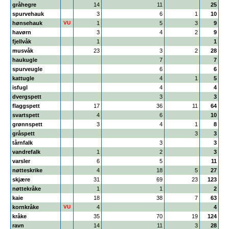
gråhegre
14
11
25
spurvehauk
3
6
1
10
hønsehauk
VU
1
5
3
9
havørn
3
4
2
9
fjellvåk
1
1
musvåk
23
3
2
28
haukugle
7
7
spurveugle
6
6
kattugle
4
1
5
isfugl
4
4
dvergspett
3
3
flaggspett
17
36
11
64
svartspett
4
6
10
grønnspett
3
4
1
8
gråspett
3
3
tårnfalk
3
3
vandrefalk
1
2
3
varsler
6
5
11
nøtteskrike
4
18
5
27
skjære
31
69
23
123
nøttekråke
1
1
2
kaie
18
38
7
63
kornkråke
VU
4
4
kråke
35
70
19
124
ravn
14
11
3
28