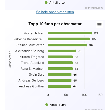
Antall arter
Highcharts.com
End of interactive chart.
Se hele observatørlisten
Topp 10 funn per observatør
Topp 10 funn per observatør
Morten Nilsen
121
121
Bar chart with 10 bars.
Rebecca Benedicte…
115
115
View as data table, Topp 10 funn per observatør
Steinar Stueflotten
The chart has 1 X axis displaying Observatør.
107
107
The chart has 1 Y axis displaying . Data ranges from 64 to 1
Aleksander Solberg
78
78
Observatør
Kirsten Trogstad
68
68
Trond Aspelund
68
68
Runa S. Madsen
68
68
Svein Dale
65
65
Andreas Gullberg
65
65
Andreas Günther
64
64
0
50
100
150
Antall funn