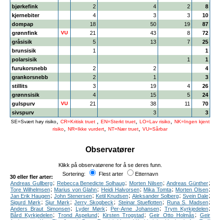
bjørkefink
2
4
2
8
kjernebiter
4
3
3
10
dompap
18
50
19
87
grønnfink
VU
21
43
8
72
gråsisik
5
13
7
25
brunsisik
1
1
polarsisik
1
1
furukorsnebb
2
2
4
grankorsnebb
2
1
3
stillits
3
19
4
26
grønnsisik
4
15
5
24
gulspurv
VU
21
38
11
70
sivspurv
3
3
,
,
,
,
SE=Svært høy risiko
CR=Kritisk truet
EN=Sterkt truet
LO=Lav risiko
NK=Ingen kjent
,
,
,
risiko
NR=Ikke vurdert
NT=Nær truet
VU=Sårbar
Observatører
Klikk på observatørene for å se deres funn.
Sortering:
Flest arter
Etternavn
30 eller fler arter:
;
;
;
;
Andreas Gullberg
Rebecca Benedicte Solhaug
Morten Nilsen
Andreas Günther
;
;
;
;
;
Tore Wilhelmsen
Marius von Glahn
Heidi Halvorsen
Mika Tomta
Morten Olsen
;
;
;
;
;
Jan Erik Haugen
John Stenersen
Ketil Knudsen
Aleksander Solberg
Svein Dale
;
;
;
;
;
Sigurd Mørk
Sjur Mørk
Jerry Skogbeck
Steinar Stueflotten
Runa S. Madsen
;
;
;
;
Anders Braut Simonsen
Lyder Mørk
Per-Arne Johansen
Trym Kyrkjedelen
;
;
;
;
Bård Kyrkjedelen
Trond Aspelund
Kirsten Trogstad
Geir Otto Holmås
Geir