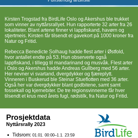
Kirsten Trogstad fra BirdLife Oslo og Akershus ble trukket
som vinner av nyttårsrallyet. Hun rapporterte 32 arter fra 26
lokaliteter. Blant artene finner vi lappfiskand, havørn og
stjertmeis. Kirsten får tilsendt et gavekort på 1000 kroner fra
Natur og Fritid.
Rebecca Benedicte Solhaug hadde flest arter i Østfold,
hvor antallet endte på 53. Hun observerte også
lappfiskand, i tillegg til mandarinand og musvåk. Flest arter
i Oslo og Akershus hadde Andreas Gullberg med 56 arter.
Her nevner vi svartand, dvergdykker og fjæreplytt.
Vinneren i Buskerud ble Steinar Stueflotten med 36 arter.
Også her var dvergdykker blant godbitene, samt samt
fossekall og kjernebiter. De tre regionsvinnerne får hver
tilsendt et krus med årets fugl, rødstilk, fra Natur og Fritid.
Prosjektdata
Nyttårsrally 2023
Tidsrom:
01.01. 00:00–1.1. 23:59