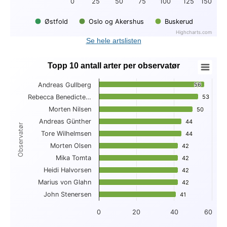
0
25
50
75
100
125
150
Østfold
Oslo og Akershus
Buskerud
Highcharts.com
End of interactive chart.
Se hele artslisten
Topp 10 antall arter per observatør
Topp 10 antall arter per observatør
Andreas Gullberg
56
56
Bar chart with 10 bars.
Rebecca Benedicte…
53
53
View as data table, Topp 10 antall arter per observatør
Morten Nilsen
The chart has 1 X axis displaying Observatør.
50
50
The chart has 1 Y axis displaying . Data ranges from 41 to 56
Andreas Günther
44
44
Observatør
Tore Wilhelmsen
44
44
Morten Olsen
42
42
Mika Tomta
42
42
Heidi Halvorsen
42
42
Marius von Glahn
42
42
John Stenersen
41
41
0
20
40
60