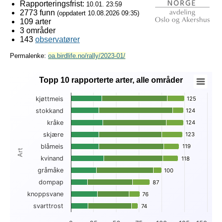
Rapporteringsfrist:
10.01. 23:59
2773 funn
(oppdatert
10.08.2026 09:35
)
109 arter
3 områder
143
observatører
Permalenke:
oa.birdlife.no/rally/2023-01/
Topp 10 rapporterte arter, alle områder
Topp 10 rapporterte arter, alle områder
kjøttmeis
125
125
Bar chart with 3 data series.
stokkand
124
124
View as data table, Topp 10 rapporterte arter, alle områder
kråke
124
124
The chart has 1 X axis displaying Art.
The chart has 1 Y axis displaying . Data ranges from 18 to 1
skjære
123
123
blåmeis
119
119
Art
kvinand
118
118
gråmåke
100
100
dompap
87
87
knoppsvane
76
76
svarttrost
74
74