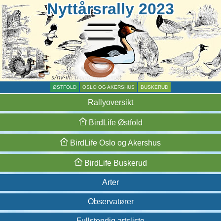
Nyttårsrally 2023
ØSTFOLD
OSLO OG AKERSHUS
BUSKERUD
Rallyoversikt
BirdLife
Østfold
BirdLife
Oslo og
Akershus
BirdLife
Buskerud
Arter
Observatører
Fullstendig artsliste