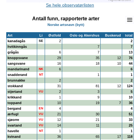
Highcharts.com
End of interactive chart.
Se hele observatørlisten
Antall funn, rapporterte arter
Norske artsnavn (bytt)
Art
Li
Østfold
Oslo og Akershus
Buskerud
total
kanadagås
SE
2
2
hvitkinngås
7
7
grågås
6
7
13
knoppsvane
29
35
12
76
sangsvane
16
18
10
44
mandarinand
NK
6
6
snadderand
NT
1
1
brunnakke
2
2
stokkand
31
81
12
124
stjertand
VU
2
3
5
krikkand
1
9
10
toppand
10
19
7
36
bergand
EN
4
4
ærfugl
VU
21
30
51
sjøorre
VU
12
21
33
svartand
VU
14
11
25
havelle
NT
1
1
kvinand
36
65
17
118