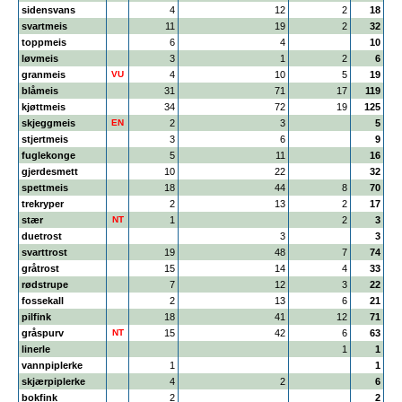
sidensvans
4
12
2
18
svartmeis
11
19
2
32
toppmeis
6
4
10
løvmeis
3
1
2
6
granmeis
VU
4
10
5
19
blåmeis
31
71
17
119
kjøttmeis
34
72
19
125
skjeggmeis
EN
2
3
5
stjertmeis
3
6
9
fuglekonge
5
11
16
gjerdesmett
10
22
32
spettmeis
18
44
8
70
trekryper
2
13
2
17
stær
NT
1
2
3
duetrost
3
3
svarttrost
19
48
7
74
gråtrost
15
14
4
33
rødstrupe
7
12
3
22
fossekall
2
13
6
21
pilfink
18
41
12
71
gråspurv
NT
15
42
6
63
linerle
1
1
vannpiplerke
1
1
skjærpiplerke
4
2
6
bokfink
2
2