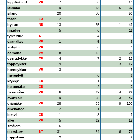
lappfiskand
VU
7
6
13
laksand
19
13
5
37
siland
20
30
50
fasan
LO
2
2
bydue
NR
13
35
1
49
ringdue
5
6
11
tyrkerdue
NT
1
4
5
vannrikse
VU
1
5
6
sivhøne
VU
6
6
sothøne
VU
8
12
1
21
dvergdykker
EN
4
7
2
13
toppdykker
9
3
12
horndykker
VU
3
3
fjæreplytt
6
6
krykkje
EN
1
1
hettemåke
CR
2
2
fiskemåke
VU
6
12
4
22
svartbak
19
25
3
47
gråmåke
VU
28
63
9
100
alkekonge
2
1
3
lomvi
CR
1
8
9
alke
VU
5
12
17
smålom
6
6
storskarv
NT
31
34
6
71
toppskarv
2
2