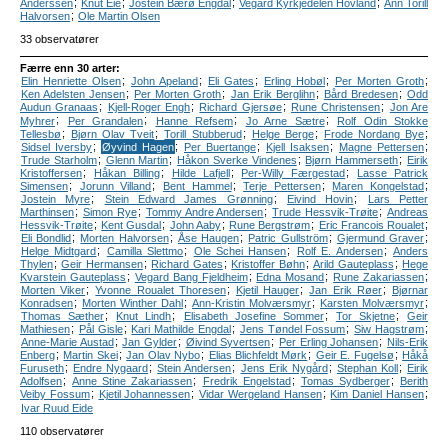
;
;
;
;
Anderssen
Knut Eie
Jostein Bærø Engdal
Vegard Kyrkjedelen Hovland
Ann Torill
;
Halvorsen
Ole Martin Olsen
33 observatører
Færre enn 30 arter:
;
;
;
;
;
Elin Henriette Olsen
John Apeland
Eli Gates
Erling Hobøl
Per Morten Groth
;
;
;
;
Ken Adelsten Jensen
Per Morten Groth
Jan Erik Berglihn
Bård Bredesen
Odd
;
;
;
;
Audun Granaas
Kjell-Roger Engh
Richard Gjersøe
Rune Christensen
Jon Are
;
;
;
;
Myhrer
Per Grandalen
Hanne Refsem
Jo Arne Sætre
Rolf Odin Stokke
;
;
;
;
;
Tellesbø
Bjørn Olav Tveit
Torill Stubberud
Helge Berge
Frode Nordang Bye
;
;
;
;
;
Sidsel Iversby
Øyvind Hagen
Per Buertange
Kjell Isaksen
Magne Pettersen
;
;
;
;
Trude Starholm
Glenn Martin
Håkon Sverke Vindenes
Bjørn Hammerseth
Eirik
;
;
;
;
Kristoffersen
Håkan Billing
Hilde Lafjell
Per-Willy Færgestad
Lasse Patrick
;
;
;
;
;
Simensen
Jorunn Villand
Bent Hammel
Terje Pettersen
Maren Kongelstad
;
;
;
Jostein Myre
Stein Edward James Grønning
Eivind Hovin
Lars Petter
;
;
;
;
Marthinsen
Simon Rye
Tommy Andre Andersen
Trude Hessvik-Trøite
Andreas
;
;
;
;
;
Hessvik-Trøite
Kent Gusdal
John Aaby
Rune Bergstrøm
Eric Francois Roualet
;
;
;
;
;
Eli Bondlid
Morten Halvorsen
Åse Haugen
Patric Gullström
Gjermund Graver
;
;
;
;
Helge Midtgard
Camilla Slettmo
Ole Schei Hansen
Rolf E. Andersen
Anders
;
;
;
;
;
Thylen
Geir Hermansen
Richard Gates
Kristoffer Bøhn
Arild Gauteplass
Hege
;
;
;
;
Kvarstein Gauteplass
Vegard Bang Fjeldheim
Edna Mosand
Rune Zakariassen
;
;
;
;
Morten Viker
Yvonne Roualet Thoresen
Kjetil Hauger
Jan Erik Røer
Bjørnar
;
;
;
;
Konradsen
Morten Winther Dahl
Ann-Kristin Molværsmyr
Karsten Molværsmyr
;
;
;
;
Thomas Sæther
Knut Lindh
Elisabeth Josefine Sommer
Tor Skjetne
Geir
;
;
;
;
;
Mathiesen
Pål Gisle
Kari Mathilde Engdal
Jens Tøndel Fossum
Siw Hagstrøm
;
;
;
;
Anne-Marie Austad
Jan Gylder
Øivind Syvertsen
Per Erling Johansen
Nils-Erik
;
;
;
;
;
Enberg
Martin Skei
Jan Olav Nybo
Elias Blichfeldt Mørk
Geir E. Fugelsø
Håkå
;
;
;
;
;
Furuseth
Endre Nygaard
Stein Andersen
Jens Erik Nygård
Stephan Koll
Eirik
;
;
;
;
Adolfsen
Anne Stine Zakariassen
Fredrik Engelstad
Tomas Sydberger
Berith
;
;
;
;
Veiby Fossum
Kjetil Johannessen
Vidar Wergeland Hansen
Kim Daniel Hansen
Ivar Ruud Eide
110 observatører