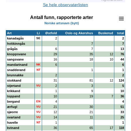
Highcharts.com
End of interactive chart.
Se hele observatørlisten
Antall funn, rapporterte arter
Norske artsnavn (bytt)
Art
Li
Østfold
Oslo og Akershus
Buskerud
total
kanadagås
SE
2
2
hvitkinngås
7
7
grågås
6
7
13
knoppsvane
29
35
12
76
sangsvane
16
18
10
44
mandarinand
NK
6
6
snadderand
NT
1
1
brunnakke
2
2
stokkand
31
81
12
124
stjertand
VU
2
3
5
krikkand
1
9
10
toppand
10
19
7
36
bergand
EN
4
4
ærfugl
VU
21
30
51
sjøorre
VU
12
21
33
svartand
VU
14
11
25
havelle
NT
1
1
kvinand
36
65
17
118