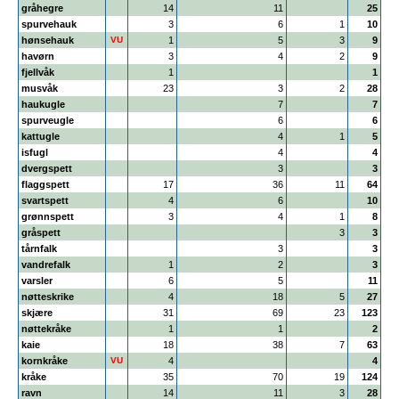
gråhegre
14
11
25
spurvehauk
3
6
1
10
hønsehauk
VU
1
5
3
9
havørn
3
4
2
9
fjellvåk
1
1
musvåk
23
3
2
28
haukugle
7
7
spurveugle
6
6
kattugle
4
1
5
isfugl
4
4
dvergspett
3
3
flaggspett
17
36
11
64
svartspett
4
6
10
grønnspett
3
4
1
8
gråspett
3
3
tårnfalk
3
3
vandrefalk
1
2
3
varsler
6
5
11
nøtteskrike
4
18
5
27
skjære
31
69
23
123
nøttekråke
1
1
2
kaie
18
38
7
63
kornkråke
VU
4
4
kråke
35
70
19
124
ravn
14
11
3
28