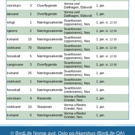
Vorma ved
storskarv
3
Overflygende
1. jan.
Dølihagen, Eidsvoll
Vorma ved
laksand
1
Overflygende
1. jan.
Dølihagen, Eidsvoll
Svanfossen
isfugl
1
Næringssøkende
1. jan.
kl. 12:30
(oppstrøms), Nes
Svanfossen
sjøorre
2
Næringssøkende
1. jan.
kl. 12:30
(oppstrøms), Nes
Svanfossen
kvinand
15
Næringssøkende
1. jan.
kl. 12:30
(oppstrøms), Nes
Svanfossen
stokkand
70
Stasjonær
1. jan.
kl. 12:30
(oppstrøms), Nes
Svanfossen
fossekall
5
Næringssøkende
1. jan.
kl. 12:30
(oppstrøms), Nes
Svanfossen
sangsvane
3
Overflygende
1. jan.
kl. 12:30
(oppstrøms), Nes
Svanfossen
kvinand
25
Næringssøkende
1. jan.
(nedstrøms), Nes
Svanfossen
stokkand
1
Næringssøkende
1. jan.
(nedstrøms), Nes
Svanfossen
fossekall
1
Næringssøkende
1. jan.
(nedstrøms), Nes
Vorma v/Nedre
storskarv
4
Rastende
1. jan.
Grinder, Nes
Vorma v/Nedre
stokkand
10
Stasjonær
1. jan.
Grinder, Nes
Vorma v/Nedre
kvinand
5
Næringssøkende
1. jan.
Grinder, Nes
© BirdLife Norge avd. Oslo og Akershus (BirdLife OA)