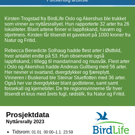
Kirsten Trogstad fra BirdLife Oslo og Akershus ble trukket
som vinner av nyttårsrallyet. Hun rapporterte 32 arter fra 26
lokaliteter. Blant artene finner vi lappfiskand, havørn og
stjertmeis. Kirsten får tilsendt et gavekort på 1000 kroner fra
Natur og Fritid.
Rebecca Benedicte Solhaug hadde flest arter i Østfold,
hvor antallet endte på 53. Hun observerte også
lappfiskand, i tillegg til mandarinand og musvåk. Flest arter
i Oslo og Akershus hadde Andreas Gullberg med 56 arter.
Her nevner vi svartand, dvergdykker og fjæreplytt.
Vinneren i Buskerud ble Steinar Stueflotten med 36 arter.
Også her var dvergdykker blant godbitene, samt samt
fossekall og kjernebiter. De tre regionsvinnerne får hver
tilsendt et krus med årets fugl, rødstilk, fra Natur og Fritid.
Prosjektdata
Nyttårsrally 2023
Tidsrom:
01.01. 00:00–1.1. 23:59