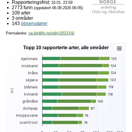
Rapporteringsfrist:
10.01. 23:59
2773 funn
(oppdatert
06.08.2026 06:05
)
109 arter
3 områder
143
observatører
Permalenke:
oa.birdlife.no/rally/2023-01/
Topp 10 rapporterte arter, alle områder
Topp 10 rapporterte arter, alle områder
kjøttmeis
125
125
Bar chart with 3 data series.
stokkand
124
124
View as data table, Topp 10 rapporterte arter, alle områder
kråke
124
124
The chart has 1 X axis displaying Art.
The chart has 1 Y axis displaying . Data ranges from 18 to 1
skjære
123
123
blåmeis
119
119
Art
kvinand
118
118
gråmåke
100
100
dompap
87
87
knoppsvane
76
76
svarttrost
74
74