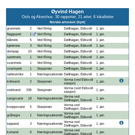
Øyvind Hagen
Oslo og Akershus: 30 rapporter, 21 arter, 6 lokaliteter
Norske artsnavn (bytt)
granmeis
2
Ved fôring
Dølihagan, Eidsvoll
1. jan.
flaggspett
1
Ved fôring
Dølihagan, Eidsvoll
1. jan.
blåmeis
5
Ved fôring
Dølihagan, Eidsvoll
1. jan.
kjøttmeis
3
Ved fôring
Dølihagan, Eidsvoll
1. jan.
dompap
10
Ved fôring
Dølihagan, Eidsvoll
1. jan.
spettmeis
1
Ved fôring
Dølihagan, Eidsvoll
1. jan.
svartmeis
1
Ved fôring
Dølihagan, Eidsvoll
1. jan.
svartspett
1
Stasjonær
Dølihagan, Eidsvoll
1. jan.
nøtteskrike
1
Næringssøkende
Dølihagan, Eidsvoll
1. jan.
Vorma (ved Eidsvoll
krikkand
2
Stasjonær
1. jan.
stasjon)
Vorma (ved Eidsvoll
stokkand
336
Stasjonær
1. jan.
stasjon)
Vorma ved
sangsvane
18
Næringssøkende
1. jan.
Dølihagen, Eidsvoll
Vorma ved
knoppsvane
5
Stasjonær
1. jan.
Dølihagen, Eidsvoll
Vorma ved
gråhegre
1
Næringssøkende
1. jan.
Dølihagen, Eidsvoll
Vorma ved
toppand
3
Næringssøkende
1. jan.
Dølihagen, Eidsvoll
Vorma ved
kvinand
6
Næringssøkende
1. jan.
Dølihagen, Eidsvoll