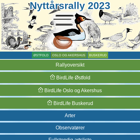
Nyttårsrally 2023
ØSTFOLD
OSLO OG AKERSHUS
BUSKERUD
Rallyoversikt
BirdLife
Østfold
BirdLife
Oslo og
Akershus
BirdLife
Buskerud
Arter
Observatører
Fullstendig artsliste