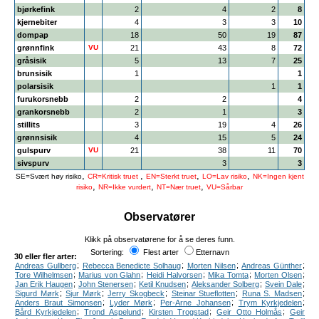
bjørkefink
2
4
2
8
kjernebiter
4
3
3
10
dompap
18
50
19
87
grønnfink
VU
21
43
8
72
gråsisik
5
13
7
25
brunsisik
1
1
polarsisik
1
1
furukorsnebb
2
2
4
grankorsnebb
2
1
3
stillits
3
19
4
26
grønnsisik
4
15
5
24
gulspurv
VU
21
38
11
70
sivspurv
3
3
,
,
,
,
SE=Svært høy risiko
CR=Kritisk truet
EN=Sterkt truet
LO=Lav risiko
NK=Ingen kjent
,
,
,
risiko
NR=Ikke vurdert
NT=Nær truet
VU=Sårbar
Observatører
Klikk på observatørene for å se deres funn.
Sortering:
Flest arter
Etternavn
30 eller fler arter:
;
;
;
;
Andreas Gullberg
Rebecca Benedicte Solhaug
Morten Nilsen
Andreas Günther
;
;
;
;
;
Tore Wilhelmsen
Marius von Glahn
Heidi Halvorsen
Mika Tomta
Morten Olsen
;
;
;
;
;
Jan Erik Haugen
John Stenersen
Ketil Knudsen
Aleksander Solberg
Svein Dale
;
;
;
;
;
Sigurd Mørk
Sjur Mørk
Jerry Skogbeck
Steinar Stueflotten
Runa S. Madsen
;
;
;
;
Anders Braut Simonsen
Lyder Mørk
Per-Arne Johansen
Trym Kyrkjedelen
;
;
;
;
Bård Kyrkjedelen
Trond Aspelund
Kirsten Trogstad
Geir Otto Holmås
Geir