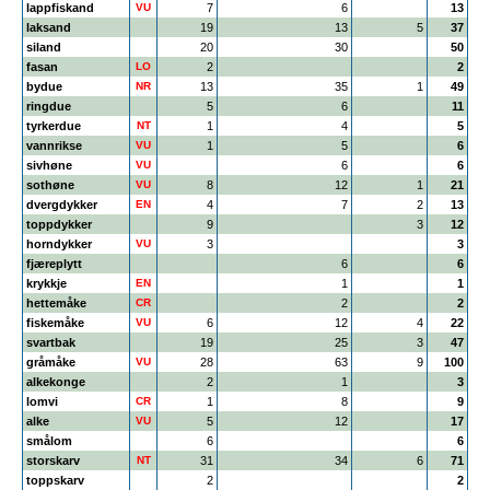
lappfiskand
VU
7
6
13
laksand
19
13
5
37
siland
20
30
50
fasan
LO
2
2
bydue
NR
13
35
1
49
ringdue
5
6
11
tyrkerdue
NT
1
4
5
vannrikse
VU
1
5
6
sivhøne
VU
6
6
sothøne
VU
8
12
1
21
dvergdykker
EN
4
7
2
13
toppdykker
9
3
12
horndykker
VU
3
3
fjæreplytt
6
6
krykkje
EN
1
1
hettemåke
CR
2
2
fiskemåke
VU
6
12
4
22
svartbak
19
25
3
47
gråmåke
VU
28
63
9
100
alkekonge
2
1
3
lomvi
CR
1
8
9
alke
VU
5
12
17
smålom
6
6
storskarv
NT
31
34
6
71
toppskarv
2
2