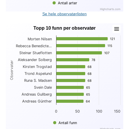
Antall arter
Highcharts.com
End of interactive chart.
Se hele observatørlisten
Topp 10 funn per observatør
Topp 10 funn per observatør
Morten Nilsen
121
121
Bar chart with 10 bars.
Rebecca Benedicte…
115
115
View as data table, Topp 10 funn per observatør
Steinar Stueflotten
The chart has 1 X axis displaying Observatør.
107
107
The chart has 1 Y axis displaying . Data ranges from 64 to 1
Aleksander Solberg
78
78
Observatør
Kirsten Trogstad
68
68
Trond Aspelund
68
68
Runa S. Madsen
68
68
Svein Dale
65
65
Andreas Gullberg
65
65
Andreas Günther
64
64
0
50
100
150
Antall funn