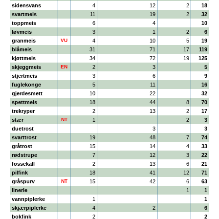
sidensvans
4
12
2
18
svartmeis
11
19
2
32
toppmeis
6
4
10
løvmeis
3
1
2
6
granmeis
VU
4
10
5
19
blåmeis
31
71
17
119
kjøttmeis
34
72
19
125
skjeggmeis
EN
2
3
5
stjertmeis
3
6
9
fuglekonge
5
11
16
gjerdesmett
10
22
32
spettmeis
18
44
8
70
trekryper
2
13
2
17
stær
NT
1
2
3
duetrost
3
3
svarttrost
19
48
7
74
gråtrost
15
14
4
33
rødstrupe
7
12
3
22
fossekall
2
13
6
21
pilfink
18
41
12
71
gråspurv
NT
15
42
6
63
linerle
1
1
vannpiplerke
1
1
skjærpiplerke
4
2
6
bokfink
2
2