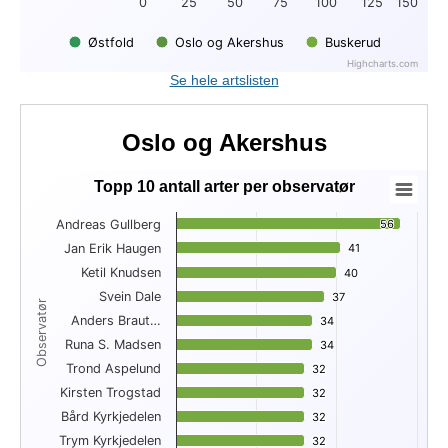
0
25
50
75
100
125
150
Østfold
Oslo og Akershus
Buskerud
Highcharts.com
End of interactive chart.
Se hele artslisten
Oslo og Akershus
Topp 10 antall arter per observatør
Topp 10 antall arter per observatør
Andreas Gullberg
56
56
Bar chart with 10 bars.
Jan Erik Haugen
41
41
View as data table, Topp 10 antall arter per observatør
Ketil Knudsen
The chart has 1 X axis displaying Observatør.
40
40
The chart has 1 Y axis displaying . Data ranges from 32 to 56
Svein Dale
37
37
Observatør
Anders Braut…
34
34
Runa S. Madsen
34
34
Trond Aspelund
32
32
Kirsten Trogstad
32
32
Bård Kyrkjedelen
32
32
Trym Kyrkjedelen
32
32