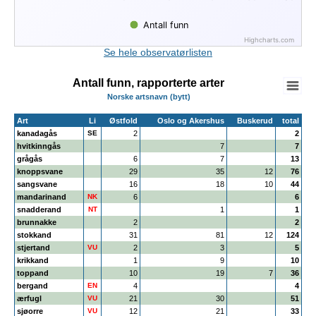
Antall funn
Highcharts.com
End of interactive chart.
Se hele observatørlisten
Antall funn, rapporterte arter
Norske artsnavn (bytt)
Art
Li
Østfold
Oslo og Akershus
Buskerud
total
kanadagås
SE
2
2
hvitkinngås
7
7
grågås
6
7
13
knoppsvane
29
35
12
76
sangsvane
16
18
10
44
mandarinand
NK
6
6
snadderand
NT
1
1
brunnakke
2
2
stokkand
31
81
12
124
stjertand
VU
2
3
5
krikkand
1
9
10
toppand
10
19
7
36
bergand
EN
4
4
ærfugl
VU
21
30
51
sjøorre
VU
12
21
33