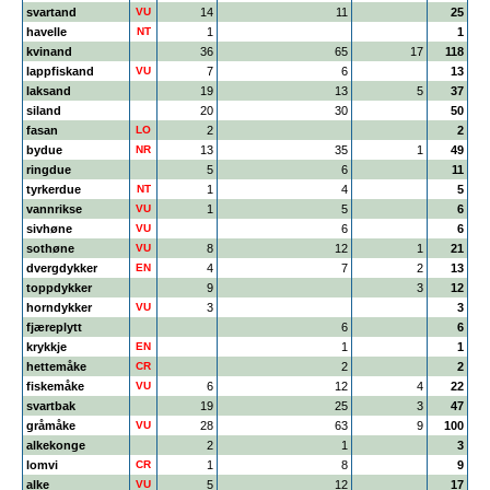
svartand
VU
14
11
25
havelle
NT
1
1
kvinand
36
65
17
118
lappfiskand
VU
7
6
13
laksand
19
13
5
37
siland
20
30
50
fasan
LO
2
2
bydue
NR
13
35
1
49
ringdue
5
6
11
tyrkerdue
NT
1
4
5
vannrikse
VU
1
5
6
sivhøne
VU
6
6
sothøne
VU
8
12
1
21
dvergdykker
EN
4
7
2
13
toppdykker
9
3
12
horndykker
VU
3
3
fjæreplytt
6
6
krykkje
EN
1
1
hettemåke
CR
2
2
fiskemåke
VU
6
12
4
22
svartbak
19
25
3
47
gråmåke
VU
28
63
9
100
alkekonge
2
1
3
lomvi
CR
1
8
9
alke
VU
5
12
17