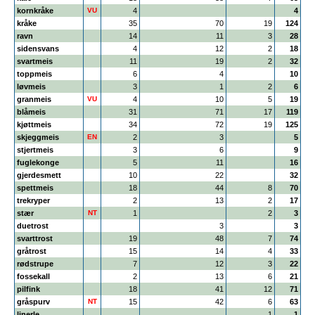
kornkråke
VU
4
4
kråke
35
70
19
124
ravn
14
11
3
28
sidensvans
4
12
2
18
svartmeis
11
19
2
32
toppmeis
6
4
10
løvmeis
3
1
2
6
granmeis
VU
4
10
5
19
blåmeis
31
71
17
119
kjøttmeis
34
72
19
125
skjeggmeis
EN
2
3
5
stjertmeis
3
6
9
fuglekonge
5
11
16
gjerdesmett
10
22
32
spettmeis
18
44
8
70
trekryper
2
13
2
17
stær
NT
1
2
3
duetrost
3
3
svarttrost
19
48
7
74
gråtrost
15
14
4
33
rødstrupe
7
12
3
22
fossekall
2
13
6
21
pilfink
18
41
12
71
gråspurv
NT
15
42
6
63
linerle
1
1