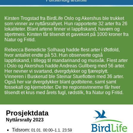
Kirsten Trogstad fra BirdLife Oslo og Akershus ble trukket
som vinner av nyttårsrallyet. Hun rapporterte 32 arter fra 26
lokaliteter. Blant artene finner vi lappfiskand, havørn og
stjertmeis. Kirsten får tilsendt et gavekort på 1000 kroner fra
Natur og Fritid.
Rebecca Benedicte Solhaug hadde flest arter i Østfold,
hvor antallet endte på 53. Hun observerte også
lappfiskand, i tillegg til mandarinand og musvåk. Flest arter
i Oslo og Akershus hadde Andreas Gullberg med 56 arter.
Her nevner vi svartand, dvergdykker og fjæreplytt.
Vinneren i Buskerud ble Steinar Stueflotten med 36 arter.
Også her var dvergdykker blant godbitene, samt samt
fossekall og kjernebiter. De tre regionsvinnerne får hver
tilsendt et krus med årets fugl, rødstilk, fra Natur og Fritid.
Prosjektdata
Nyttårsrally 2023
Tidsrom:
01.01. 00:00–1.1. 23:59