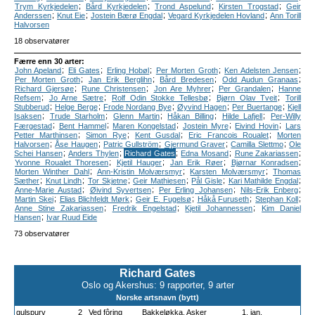
;
;
;
;
Trym Kyrkjedelen
Bård Kyrkjedelen
Trond Aspelund
Kirsten Trogstad
Geir
;
;
;
;
Anderssen
Knut Eie
Jostein Bærø Engdal
Vegard Kyrkjedelen Hovland
Ann Torill
Halvorsen
18 observatører
Færre enn 30 arter:
;
;
;
;
;
John Apeland
Eli Gates
Erling Hobøl
Per Morten Groth
Ken Adelsten Jensen
;
;
;
;
Per Morten Groth
Jan Erik Berglihn
Bård Bredesen
Odd Audun Granaas
;
;
;
;
Richard Gjersøe
Rune Christensen
Jon Are Myhrer
Per Grandalen
Hanne
;
;
;
;
Refsem
Jo Arne Sætre
Rolf Odin Stokke Tellesbø
Bjørn Olav Tveit
Torill
;
;
;
;
;
Stubberud
Helge Berge
Frode Nordang Bye
Øyvind Hagen
Per Buertange
Kjell
;
;
;
;
;
Isaksen
Trude Starholm
Glenn Martin
Håkan Billing
Hilde Lafjell
Per-Willy
;
;
;
;
;
Færgestad
Bent Hammel
Maren Kongelstad
Jostein Myre
Eivind Hovin
Lars
;
;
;
;
Petter Marthinsen
Simon Rye
Kent Gusdal
Eric Francois Roualet
Morten
;
;
;
;
;
Halvorsen
Åse Haugen
Patric Gullström
Gjermund Graver
Camilla Slettmo
Ole
;
;
;
;
;
Schei Hansen
Anders Thylen
Richard Gates
Edna Mosand
Rune Zakariassen
;
;
;
;
Yvonne Roualet Thoresen
Kjetil Hauger
Jan Erik Røer
Bjørnar Konradsen
;
;
;
Morten Winther Dahl
Ann-Kristin Molværsmyr
Karsten Molværsmyr
Thomas
;
;
;
;
;
;
Sæther
Knut Lindh
Tor Skjetne
Geir Mathiesen
Pål Gisle
Kari Mathilde Engdal
;
;
;
;
Anne-Marie Austad
Øivind Syvertsen
Per Erling Johansen
Nils-Erik Enberg
;
;
;
;
;
Martin Skei
Elias Blichfeldt Mørk
Geir E. Fugelsø
Håkå Furuseth
Stephan Koll
;
;
;
Anne Stine Zakariassen
Fredrik Engelstad
Kjetil Johannessen
Kim Daniel
;
Hansen
Ivar Ruud Eide
73 observatører
Richard Gates
Oslo og Akershus: 9 rapporter, 9 arter
Norske artsnavn (bytt)
gulspurv
2
Ved fôring
Bakkeløkka, Asker
1. jan.