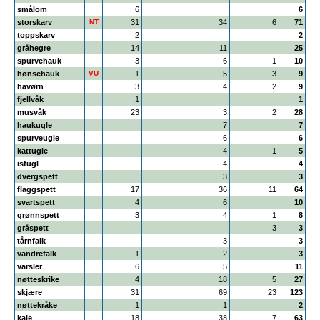
smålom
6
6
storskarv
NT
31
34
6
71
toppskarv
2
2
gråhegre
14
11
25
spurvehauk
3
6
1
10
hønsehauk
VU
1
5
3
9
havørn
3
4
2
9
fjellvåk
1
1
musvåk
23
3
2
28
haukugle
7
7
spurveugle
6
6
kattugle
4
1
5
isfugl
4
4
dvergspett
3
3
flaggspett
17
36
11
64
svartspett
4
6
10
grønnspett
3
4
1
8
gråspett
3
3
tårnfalk
3
3
vandrefalk
1
2
3
varsler
6
5
11
nøtteskrike
4
18
5
27
skjære
31
69
23
123
nøttekråke
1
1
2
kaie
18
38
7
63