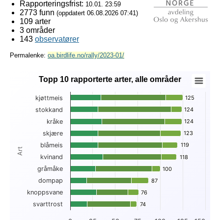
Rapporteringsfrist:
10.01. 23:59
2773 funn
(oppdatert
06.08.2026 07:41
)
109 arter
3 områder
143
observatører
Permalenke:
oa.birdlife.no/rally/2023-01/
Topp 10 rapporterte arter, alle områder
Topp 10 rapporterte arter, alle områder
kjøttmeis
125
125
Bar chart with 3 data series.
stokkand
124
124
View as data table, Topp 10 rapporterte arter, alle områder
kråke
124
124
The chart has 1 X axis displaying Art.
The chart has 1 Y axis displaying . Data ranges from 18 to 1
skjære
123
123
blåmeis
119
119
Art
kvinand
118
118
gråmåke
100
100
dompap
87
87
knoppsvane
76
76
svarttrost
74
74