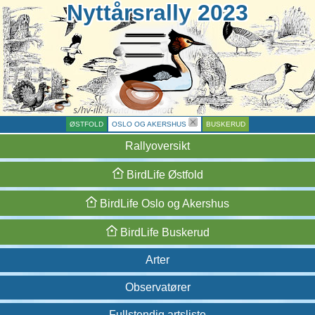
Nyttårsrally 2023
ØSTFOLD
OSLO OG AKERSHUS
BUSKERUD
Rallyoversikt
BirdLife
Østfold
BirdLife
Oslo og
Akershus
BirdLife
Buskerud
Arter
Observatører
Fullstendig artsliste