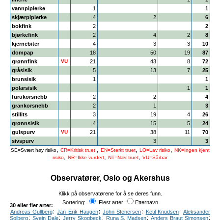
vannpiplerke
1
1
skjærpiplerke
4
2
6
bokfink
2
2
bjørkefink
2
4
2
8
kjernebiter
4
3
3
10
dompap
18
50
19
87
grønnfink
VU
21
43
8
72
gråsisik
5
13
7
25
brunsisik
1
1
polarsisik
1
1
furukorsnebb
2
2
4
grankorsnebb
2
1
3
stillits
3
19
4
26
grønnsisik
4
15
5
24
gulspurv
VU
21
38
11
70
sivspurv
3
3
,
,
,
,
SE=Svært høy risiko
CR=Kritisk truet
EN=Sterkt truet
LO=Lav risiko
NK=Ingen kjent
,
,
,
risiko
NR=Ikke vurdert
NT=Nær truet
VU=Sårbar
Observatører, Oslo og Akershus
Klikk på observatørene for å se deres funn.
Sortering:
Flest arter
Etternavn
30 eller fler arter:
;
;
;
;
Andreas Gullberg
Jan Erik Haugen
John Stenersen
Ketil Knudsen
Aleksander
;
;
;
;
;
Solberg
Svein Dale
Jerry Skogbeck
Runa S. Madsen
Anders Braut Simonsen