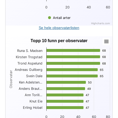
0
20
40
60
Antall arter
Highcharts.com
End of interactive chart.
Se hele observatørlisten
Topp 10 funn per observatør
Topp 10 funn per observatør
Runa S. Madsen
68
68
Bar chart with 10 bars.
Kirsten Trogstad
68
68
View as data table, Topp 10 funn per observatør
Trond Aspelund
The chart has 1 X axis displaying Observatør.
68
68
The chart has 1 Y axis displaying . Data ranges from 47 to 68
Andreas Gullberg
65
65
Observatør
Svein Dale
65
65
Ken Adelsten…
50
50
Anders Braut…
49
49
Ann Torill…
47
47
Knut Eie
47
47
Erling Hobøl
47
47
0
20
40
60
80