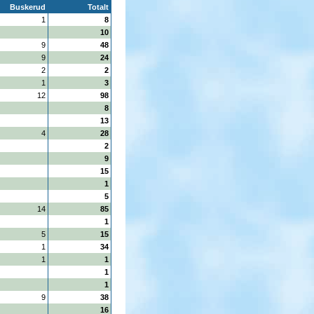
Buskerud
Totalt
1
8
10
9
48
9
24
2
2
1
3
12
98
8
13
4
28
2
9
15
1
5
14
85
1
5
15
1
34
1
1
1
1
9
38
16