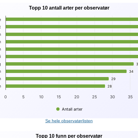
Topp 10 antall arter per observatør
ter per observatør
e
t
0 antall arter per observatør
n
 displaying Observatør.
 displaying . Data ranges from 28 to 44.
n
n
i
g
n
34
34
n
29
29
n
28
28
0
5
10
15
20
25
30
35
Antall arter
t.
Se hele observatørlisten
Topp 10 funn per observatør