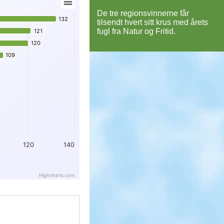
De tre regionsvinnerne får
132
132
tilsendt hvert sitt krus med årets
fugl fra Natur og Fritid.
121
121
120
120
109
109
120
140
Highcharts.com