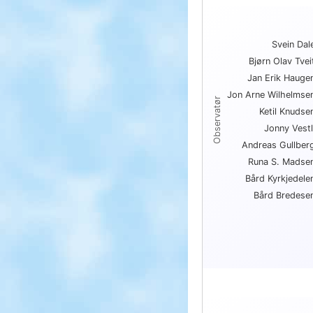
Topp 10 antall ar
Svein Dal
Bar chart with 10 bars.
Bjørn Olav Tvei
View as data table, Topp 1
Jan Erik Hauge
The chart has 1 X axis
The chart has 1 Y axis
Jon Arne Wilhelmse
Observatør
Ketil Knudse
Jonny Vestl
Andreas Gullber
Runa S. Madse
Bård Kyrkjedele
Bård Bredese
End of interactive char