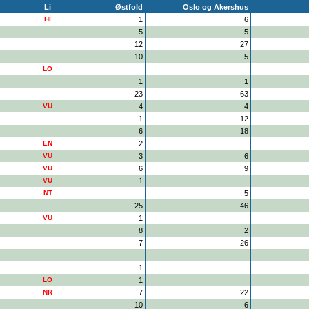
Li
Østfold
Oslo og Akershus
HI
1
6
5
5
12
27
10
5
LO
1
1
23
63
VU
4
4
1
12
6
18
EN
2
VU
3
6
VU
6
9
VU
1
NT
5
25
46
VU
1
8
2
7
26
1
LO
1
NR
7
22
10
6