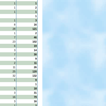
1
1
1
2
1
1
1
1
3
8
16
28
121
1
2
7
46
23
102
6
19
3
14
7
30
4
9
2
11
11
26
25
120
32
132
1
9
1
5
18
3
31
16
79
3
16
1
2