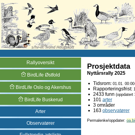
Rallyoversikt
Prosjektdata
Nyttårsrally 2025
BirdLife
Østfold
Tidsrom:
01.01. 00:00
BirdLife
Oslo og
Akershus
Rapporteringsfrist:
2433 funn
(oppdatert
BirdLife
Buskerud
101
arter
3 områder
163
observatører
Arter
Permalenke/oppdater:
oa.bi
Observatører
Fullstendig artsliste