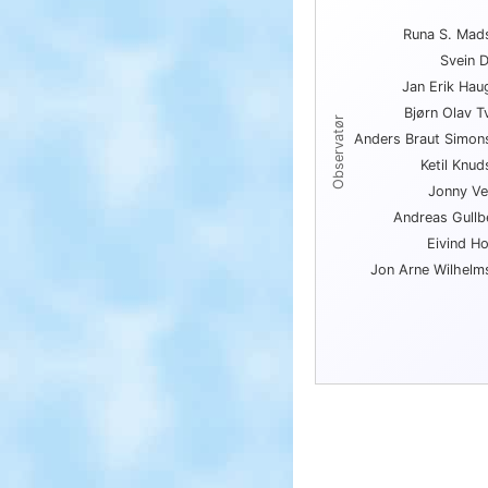
Topp 10 funn per
Runa S. Mad
Bar chart with 10 bars.
Svein D
View as data table, Topp 
Jan Erik Hau
The chart has 1 X axis
The chart has 1 Y axis
Bjørn Olav Tv
Observatør
Anders Braut Simon
Ketil Knud
Jonny Ves
Andreas Gullb
Eivind Ho
Jon Arne Wilhelm
End of interactive char