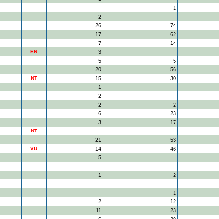
1
2
26
74
17
62
7
14
EN
3
5
5
20
56
NT
15
30
1
2
2
2
6
23
3
17
NT
21
53
VU
14
46
5
1
2
1
2
12
11
23