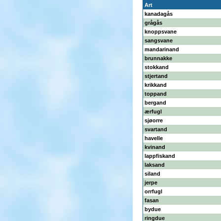
Art
kanadagås
grågås
knoppsvane
sangsvane
mandarinand
brunnakke
stokkand
stjertand
krikkand
toppand
bergand
ærfugl
sjøorre
svartand
havelle
kvinand
lappfiskand
laksand
siland
jerpe
orrfugl
fasan
bydue
ringdue