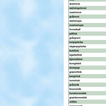
duetrost
rødvingetrost
svarttrost
gråtrost
rødstrupe
svartstrupe
fossekall
pilfink
gråspurv
heipiplerke
skjærpiplerke
bokfink
bjørkefink
kjernebiter
konglebit
dompap
grønnfink
bergirisk
tornirisk
gråsisik
brunsisik
furukorsnebb
grankorsnebb
stillits