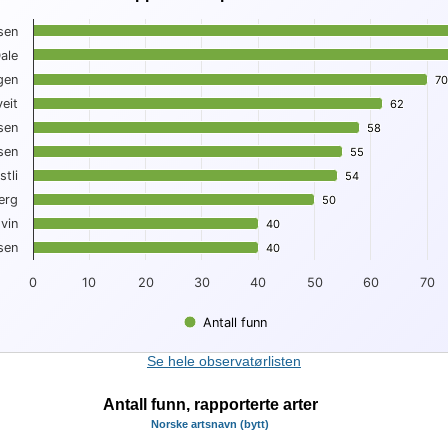
 observatør
sen
ale
10 funn per observatør
gen
 displaying Observatør.
70
70
 displaying . Data ranges from 40 to 87.
eit
62
62
sen
58
58
sen
55
55
tli
54
54
erg
50
50
vin
40
40
sen
40
40
0
10
20
30
40
50
60
70
Antall funn
t.
Se hele observatørlisten
Antall funn, rapporterte arter
Norske artsnavn (bytt)