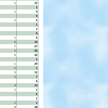
1
12
1
1
9
9
2
5
1
1
5
1
6
5
10
7
67
1
25
5
42
1
1
20
1
1
3
12
1
7
6
4
14
1
1
2
1
1
1
8
38