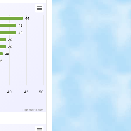
44
44
42
42
42
42
39
39
39
39
38
38
36
36
40
45
50
Highcharts.com