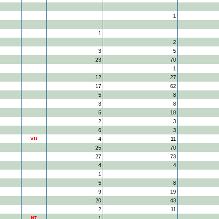
1
1
2
3
5
23
70
1
12
27
17
62
5
8
3
8
5
18
2
3
6
3
VU
4
11
25
70
27
73
4
4
1
5
8
9
19
20
43
2
11
NT
1