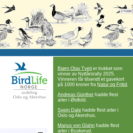
0 FUNN
Bjørn Olav Tveit
er trukket som
vinner av Nyttårsrally 2025.
Vinneren får til­sendt et gave­kort
på 1000 kroner fra
Natur og Fritid
.
Andreas Günther
hadde flest
arter i Østfold.
Svein Dale
hadde flest arter i
Oslo og Akershus.
Marius von Glahn
hadde flest
arter i Buskerud.