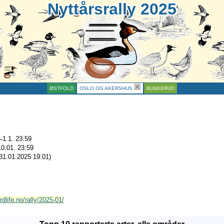
Nyttårsrally 2025
ØSTFOLD
OSLO OG AKERSHUS
BUSKERUD
–1.1. 23:59
10.01. 23:59
31.01.2025 19:01
)
rdlife.no/rally/2025-01/