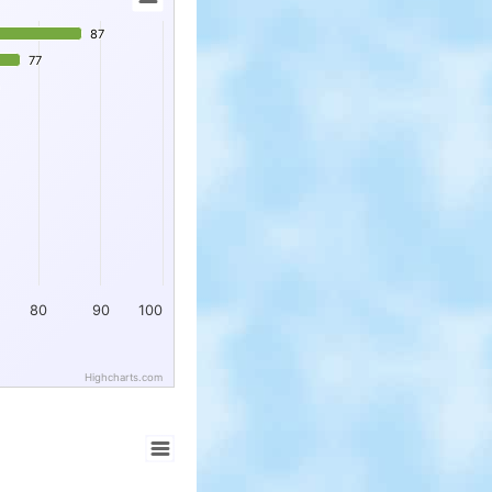
87
87
77
77
80
90
100
Highcharts.com