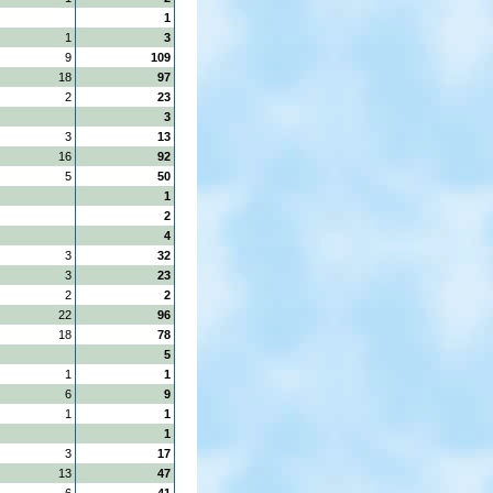
1
1
3
9
109
18
97
2
23
3
3
13
16
92
5
50
1
2
4
3
32
3
23
2
2
22
96
18
78
5
1
1
6
9
1
1
1
3
17
13
47