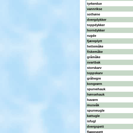
tyrkerdue
vannrikse
sothøne
dvergdykker
toppdykker
horndykker
rugde
fjæreplytt
hettemåke
fiskemåke
gråmåke
svartbak
storskarv
toppskarv
gråhegre
kongeørn
spurvehauk
hønsehauk
havørn
musvåk
spurveugle
kattugle
isfugl
dvergspett
flaggspett