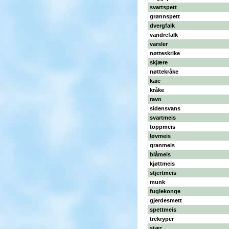
svartspett
grønnspett
dvergfalk
vandrefalk
varsler
nøtteskrike
skjære
nøttekråke
kaie
kråke
ravn
sidensvans
svartmeis
toppmeis
løvmeis
granmeis
blåmeis
kjøttmeis
stjertmeis
munk
fuglekonge
gjerdesmett
spettmeis
trekryper
stær