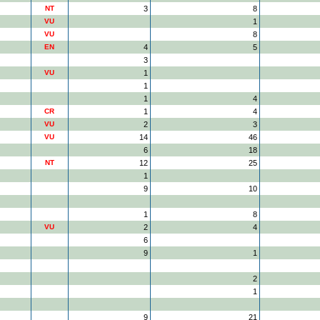
NT
3
8
VU
1
VU
8
EN
4
5
3
VU
1
1
1
4
CR
1
4
VU
2
3
VU
14
46
6
18
NT
12
25
1
9
10
1
8
VU
2
4
6
9
1
2
1
9
21