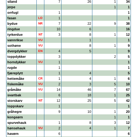
siland
7
26
1
34
jerpe
1
1
orrfugl
1
1
fasan
LO
1
1
bydue
NR
7
22
9
38
ringdue
10
6
16
tyrkerdue
NT
3
8
1
12
vannrikse
VU
1
1
sothøne
VU
8
1
9
dvergdykker
EN
4
5
9
toppdykker
3
2
5
horndykker
VU
1
1
rugde
1
1
fjæreplytt
1
4
5
hettemåke
CR
1
4
1
6
fiskemåke
VU
2
3
5
10
gråmåke
VU
14
46
7
67
svartbak
6
18
1
25
storskarv
NT
12
25
5
42
toppskarv
1
1
gråhegre
9
10
1
20
kongeørn
1
1
spurvehauk
1
8
3
12
hønsehauk
VU
2
4
1
7
havørn
6
6