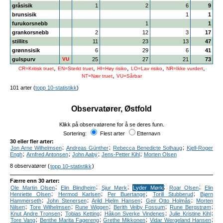
gråsisik
1
2
6
9
brunsisik
1
1
furukorsnebb
1
1
grankorsnebb
2
12
3
17
stillits
11
23
13
47
grønnsisik
6
29
6
41
gulspurv
VU
25
27
21
73
,
,
,
,
,
CR=Kritisk truet
EN=Sterkt truet
HI=Høy risiko
LO=Lav risiko
NR=Ikke vurdert
,
NT=Nær truet
VU=Sårbar
101 arter (
topp 10-statistikk
)
Observatører, Østfold
Klikk på observatørene for å se deres funn.
Sortering:
Flest arter
Etternavn
30 eller fler arter:
;
;
;
Jon Arne Wilhelmsen
Andreas Günther
Rebecca Benedicte Solhaug
Kjell-Roger
;
;
;
;
Engh
Arnfred Antonsen
John Aaby
Jens-Petter Kihl
Morten Olsen
8 observatører (
)
topp 10-statistikk
Færre enn 30 arter:
;
;
;
;
;
Ole Martin Olsen
Elin Blindheim
Sjur Mørk
Lyder Mørk
Roar Olsen
Elin
;
;
;
;
Henriette Olsen
Hermod Karlsen
Per Buertange
Torill Stubberud
Bjørn
;
;
;
;
Hammerseth
John Stenersen
Arild Hjelm Hansen
Geir Otto Holmås
Morten
;
;
;
;
;
Nilsen
Tore Wilhelmsen
Rune Wiggen
Berith Veiby Fossum
Rune Bergstrøm
;
;
;
;
Knut Andre Tronsen
Tobias Ketting
Håkon Sverke Vindenes
Julie Kristine Kihl
;
;
;
;
Tore Vang
Benthe Marita Fagereng
Grethe Mikkonen
Vidar Wergeland Hansen