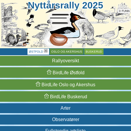
Nyttårsrally 2025
0 FUNN
ØSTFOLD
OSLO OG AKERSHUS
BUSKERUD
Rallyoversikt
BirdLife
Østfold
BirdLife
Oslo og
Akershus
BirdLife
Buskerud
Arter
Observatører
Fullstendig artsliste