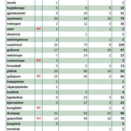
munk
1
1
fuglekonge
5
8
5
18
gjerdesmett
9
19
3
31
spettmeis
20
43
16
79
trekryper
2
11
3
16
stær
NT
1
1
2
duetrost
1
1
rødvingetrost
2
1
3
svarttrost
26
74
9
109
gråtrost
17
62
18
97
rødstrupe
7
14
2
23
svartstrupe
EN
3
3
fossekall
5
5
3
13
pilfink
20
56
16
92
gråspurv
NT
15
30
5
50
heipiplerke
1
1
skjærpiplerke
2
2
bokfink
2
2
4
bjørkefink
6
23
3
32
kjernebiter
3
17
3
23
konglebit
NT
2
2
dompap
21
53
22
96
grønnfink
VU
14
46
18
78
bergirisk
5
5
tornirisk
1
1