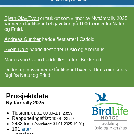
Bjørn Olav Tveit
er trukket som vinner av Nyttårsrally 2025.
Vinneren får til­sendt et gave­kort på 1000 kroner fra
Natur
og Fritid
.
Andreas Günther
hadde flest arter i Østfold.
Svein Dale
hadde flest arter i Oslo og Akershus.
Marius von Glahn
hadde flest arter i Buskerud.
De tre regionsvinnerne får tilsendt hvert sitt krus med årets
fugl fra Natur og Fritid.
Prosjektdata
Nyttårsrally 2025
Tidsrom:
01.01. 00:00–1.1. 23:59
Rapporteringsfrist:
10.01. 23:59
2433 funn
(oppdatert
31.01.2025 19:01
)
101
arter