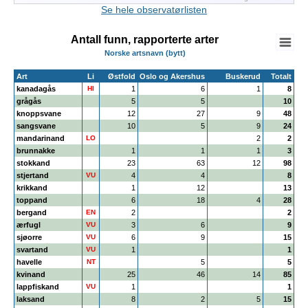
End of interactive chart.
Se hele observatørlisten
Antall funn, rapporterte arter
Norske artsnavn (bytt)
Art
Li
Østfold
Oslo og Akershus
Buskerud
Totalt
kanadagås
HI
1
6
1
8
grågås
5
5
10
knoppsvane
12
27
9
48
sangsvane
10
5
9
24
mandarinand
LO
2
2
brunnakke
1
1
1
3
stokkand
23
63
12
98
stjertand
VU
4
4
8
krikkand
1
12
13
toppand
6
18
4
28
bergand
EN
2
2
ærfugl
VU
3
6
9
sjøorre
VU
6
9
15
svartand
VU
1
1
havelle
NT
5
5
kvinand
25
46
14
85
lappfiskand
VU
1
1
laksand
8
2
5
15