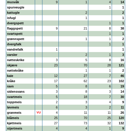
musvåk
9
1
4
14
spurveugle
1
1
kattugle
2
2
isfugl
1
1
dvergspett
1
1
flaggspett
9
21
8
38
svartspett
1
1
grønnspett
1
1
2
dvergfalk
1
1
vandrefalk
1
1
varsler
2
1
3
nøtteskrike
3
5
8
16
skjære
23
70
28
121
nøttekråke
1
1
2
kaie
12
27
7
46
kråke
17
62
23
102
ravn
5
8
6
19
sidensvans
3
8
3
14
svartmeis
5
18
7
30
toppmeis
2
3
4
9
løvmeis
6
3
2
11
granmeis
VU
4
11
11
26
blåmeis
25
70
25
120
kjøttmeis
27
73
32
132
stjertmeis
4
4
1
9