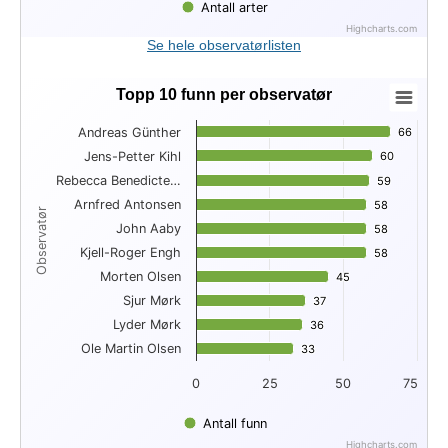
Antall arter
Highcharts.com
End of interactive chart.
Se hele observatørlisten
Topp 10 funn per observatør
Topp 10 funn per observatør
Andreas Günther
66
66
Bar chart with 10 bars.
Jens-Petter Kihl
60
60
View as data table, Topp 10 funn per observatør
Rebecca Benedicte…
The chart has 1 X axis displaying Observatør.
59
59
The chart has 1 Y axis displaying . Data ranges from 33 to 66
Arnfred Antonsen
58
58
Observatør
John Aaby
58
58
Kjell-Roger Engh
58
58
Morten Olsen
45
45
Sjur Mørk
37
37
Lyder Mørk
36
36
Ole Martin Olsen
33
33
0
25
50
75
Antall funn
Highcharts.com