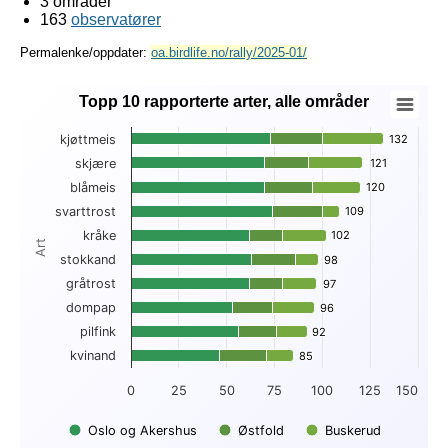
3 områder
163
observatører
Permalenke/oppdater:
oa.birdlife.no/rally/2025-01/
Topp 10 rapporterte arter, alle områder
Topp 10 rapporterte arter, alle områder
kjøttmeis
132
132
Bar chart with 3 data series.
skjære
121
121
View as data table, Topp 10 rapporterte arter, alle områder
blåmeis
120
120
The chart has 1 X axis displaying Art.
The chart has 1 Y axis displaying . Data ranges from 46 to 1
svarttrost
109
109
kråke
102
102
Art
stokkand
98
98
gråtrost
97
97
dompap
96
96
pilfink
92
92
kvinand
85
85
0
25
50
75
100
125
150
Oslo og Akershus
Østfold
Buskerud