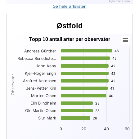
Highcharts.com
End of interactive chart.
Se hele artslisten
Østfold
Topp 10 antall arter per observatør
Topp 10 antall arter per observatør
Andreas Günther
45
45
Bar chart with 10 bars.
Rebecca Benedicte…
43
43
View as data table, Topp 10 antall arter per observatør
John Aaby
The chart has 1 X axis displaying Observatør.
42
42
The chart has 1 Y axis displaying . Data ranges from 26 to 45
Kjell-Roger Engh
42
42
Observatør
Arnfred Antonsen
42
42
Jens-Petter Kihl
41
41
Morten Olsen
40
40
Elin Blindheim
28
28
Ole Martin Olsen
28
28
Sjur Mørk
26
26
0
20
40
60