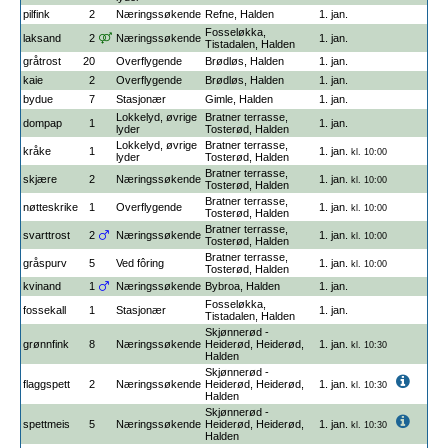
pilfink
2
Næringssøkende
Refne, Halden
1. jan.
Fosseløkka,
laksand
2
Næringssøkende
1. jan.
Tistadalen, Halden
gråtrost
20
Overflygende
Brødløs, Halden
1. jan.
kaie
2
Overflygende
Brødløs, Halden
1. jan.
bydue
7
Stasjonær
Gimle, Halden
1. jan.
Lokkelyd, øvrige
Bratner terrasse,
dompap
1
1. jan.
lyder
Tosterød, Halden
Lokkelyd, øvrige
Bratner terrasse,
kråke
1
1. jan.
kl. 10:00
lyder
Tosterød, Halden
Bratner terrasse,
skjære
2
Næringssøkende
1. jan.
kl. 10:00
Tosterød, Halden
Bratner terrasse,
nøtteskrike
1
Overflygende
1. jan.
kl. 10:00
Tosterød, Halden
Bratner terrasse,
svarttrost
2
Næringssøkende
1. jan.
kl. 10:00
Tosterød, Halden
Bratner terrasse,
gråspurv
5
Ved fôring
1. jan.
kl. 10:00
Tosterød, Halden
kvinand
1
Næringssøkende
Bybroa, Halden
1. jan.
Fosseløkka,
fossekall
1
Stasjonær
1. jan.
Tistadalen, Halden
Skjønnerød -
grønnfink
8
Næringssøkende
Heiderød, Heiderød,
1. jan.
kl. 10:30
Halden
Skjønnerød -
flaggspett
2
Næringssøkende
Heiderød, Heiderød,
1. jan.
kl. 10:30
Halden
Skjønnerød -
spettmeis
5
Næringssøkende
Heiderød, Heiderød,
1. jan.
kl. 10:30
Halden