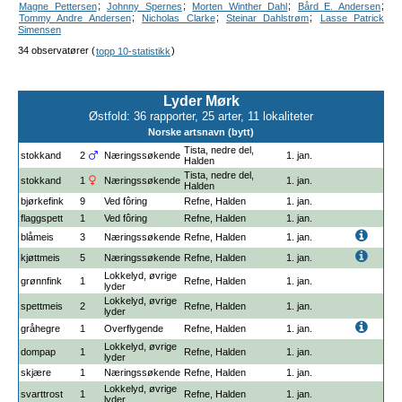
;
;
;
;
Magne Pettersen
Johnny Spernes
Morten Winther Dahl
Bård E. Andersen
;
;
;
Tommy Andre Andersen
Nicholas Clarke
Steinar Dahlstrøm
Lasse Patrick
Simensen
34 observatører (
)
topp 10-statistikk
Lyder Mørk
Østfold: 36 rapporter, 25 arter, 11 lokaliteter
Norske artsnavn (bytt)
Tista, nedre del,
stokkand
2
Næringssøkende
1. jan.
Halden
Tista, nedre del,
stokkand
1
Næringssøkende
1. jan.
Halden
bjørkefink
9
Ved fôring
Refne, Halden
1. jan.
flaggspett
1
Ved fôring
Refne, Halden
1. jan.
blåmeis
3
Næringssøkende
Refne, Halden
1. jan.
kjøttmeis
5
Næringssøkende
Refne, Halden
1. jan.
Lokkelyd, øvrige
grønnfink
1
Refne, Halden
1. jan.
lyder
Lokkelyd, øvrige
spettmeis
2
Refne, Halden
1. jan.
lyder
gråhegre
1
Overflygende
Refne, Halden
1. jan.
Lokkelyd, øvrige
dompap
1
Refne, Halden
1. jan.
lyder
skjære
1
Næringssøkende
Refne, Halden
1. jan.
Lokkelyd, øvrige
svarttrost
1
Refne, Halden
1. jan.
lyder