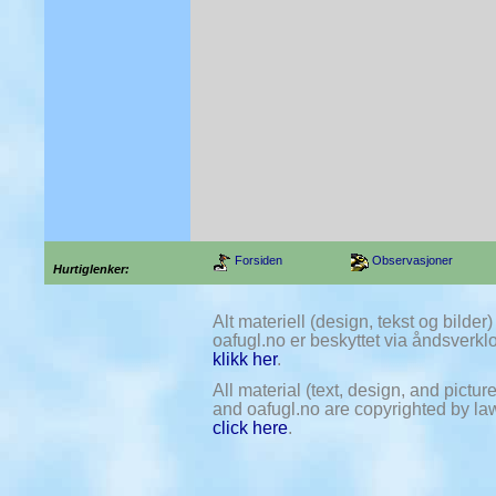
Forsiden
Observasjoner
Hurtiglenker:
Alt materiell (design, tekst og bilde
oafugl.no er beskyttet via åndsverklov
klikk her
.
All material (text, design, and pictu
and oafugl.no are copyrighted by law.
click here
.