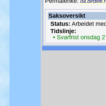
Permalenke:
oa.birdlife
Saksoversikt
Status:
Arbeidet med
Tidslinje:
• Svarfrist onsdag 2