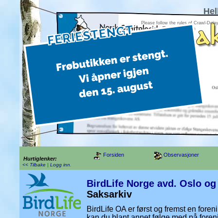
Hel
Please follow the rules of Crawl-Dela
Forsiden
Observasjoner
Hurtiglenker:
<< Tilbake
|
Logg inn
.
BirdLife Norge avd. Oslo o
Saksarkiv
BirdLife OA er først og fremst en foren
kan du blant annet følge med på foren