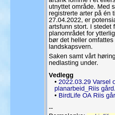
utnyttet område. Med 
registrerte arter på én 
27.04.2022, er potensial
artsfunn stort. I stedet 
planområdet for ytterli
bør det heller omfattes
landskapsvern.
Saken samt vårt hørings
nedlasting under.
Vedlegg
•
2022.03.29 Varsel 
planarbeid_Riis gård
•
BirdLife OA Riis gå
--