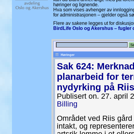
høringer og lignende.
Hva som vises avhenger av innlogging
for administrasjonen – gjelder også s
Flere av sakene legges ut for diskus
BirdLife Oslo og Akershus – fugler 
Høringer
Sak 624: Merknad
planarbeid for te
nydyrking på Riis
Publisert on. 27. april
Billing
Området ved Riis gård e
intakt, og representerer
artsrik lomme i et elle