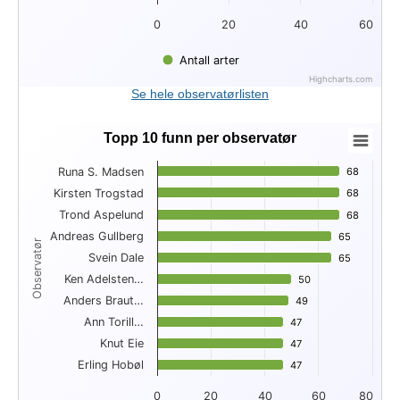
0
20
40
60
Antall arter
Highcharts.com
End of interactive chart.
Se hele observatørlisten
Topp 10 funn per observatør
Topp 10 funn per observatør
Runa S. Madsen
68
68
Bar chart with 10 bars.
Kirsten Trogstad
68
68
View as data table, Topp 10 funn per observatør
Trond Aspelund
The chart has 1 X axis displaying Observatør.
68
68
The chart has 1 Y axis displaying . Data ranges from 47 to 68
Andreas Gullberg
65
65
Observatør
Svein Dale
65
65
Ken Adelsten…
50
50
Anders Braut…
49
49
Ann Torill…
47
47
Knut Eie
47
47
Erling Hobøl
47
47
0
20
40
60
80