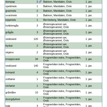
dompap
2
Bakken, Maridalen, Oslo
1. jan.
spettmeis
1
Bakken, Maridalen, Oslo
1. jan.
granmeis
2
Bakken, Maridalen, Oslo
1. jan.
svartmeis
1
Bakken, Maridalen, Oslo
1. jan.
toppmeis
1
Berntsberg, Maridalen, Oslo
1. jan.
Østensjøvannet sør,
hvitkinngås
3
1. jan.
Østensjøvannet, Oslo
Østensjøvannet sør,
grågås
3
1. jan.
Østensjøvannet, Oslo
Østensjøvannet sør,
stokkand
120
1. jan.
Østensjøvannet, Oslo
Østensjøvannet sør,
bydue
2
1. jan.
Østensjøvannet, Oslo
Østensjøvannet sør,
skjære
2
1. jan.
Østensjøvannet, Oslo
Frognerkilen indre, Frognerkilen,
knoppsvane
34
1. jan.
Oslo
Frognerkilen indre, Frognerkilen,
stokkand
140
1. jan.
Oslo
Frognerkilen indre, Frognerkilen,
kvinand
4
1. jan.
Oslo
Frognerkilen indre, Frognerkilen,
sothøne
1
1. jan.
Oslo
Frognerkilen indre, Frognerkilen,
sivhøne
1
1. jan.
Oslo
Frognerkilen indre, Frognerkilen,
gråmåke
10
1. jan.
Oslo
Frognerkilen indre, Frognerkilen,
dvergdykker
1
1. jan.
Oslo
Frognerkilen indre, Frognerkilen,
kaie
3
1. jan.