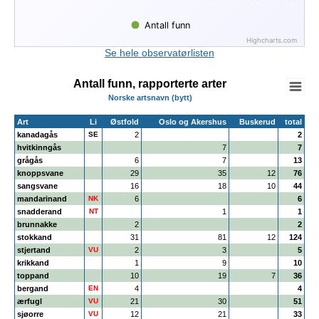
Antall funn
Highcharts.com
End of interactive chart.
Se hele observatørlisten
Antall funn, rapporterte arter
Norske artsnavn (bytt)
Art
Li
Østfold
Oslo og Akershus
Buskerud
total
kanadagås
SE
2
2
hvitkinngås
7
7
grågås
6
7
13
knoppsvane
29
35
12
76
sangsvane
16
18
10
44
mandarinand
NK
6
6
snadderand
NT
1
1
brunnakke
2
2
stokkand
31
81
12
124
stjertand
VU
2
3
5
krikkand
1
9
10
toppand
10
19
7
36
bergand
EN
4
4
ærfugl
VU
21
30
51
sjøorre
VU
12
21
33