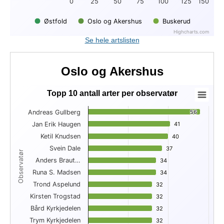
0
25
50
75
100
125
150
Østfold
Oslo og Akershus
Buskerud
Highcharts.com
End of interactive chart.
Se hele artslisten
Oslo og Akershus
Topp 10 antall arter per observatør
Topp 10 antall arter per observatør
Andreas Gullberg
56
56
Bar chart with 10 bars.
Jan Erik Haugen
41
41
View as data table, Topp 10 antall arter per observatør
Ketil Knudsen
The chart has 1 X axis displaying Observatør.
40
40
The chart has 1 Y axis displaying . Data ranges from 32 to 56
Svein Dale
37
37
Observatør
Anders Braut…
34
34
Runa S. Madsen
34
34
Trond Aspelund
32
32
Kirsten Trogstad
32
32
Bård Kyrkjedelen
32
32
Trym Kyrkjedelen
32
32