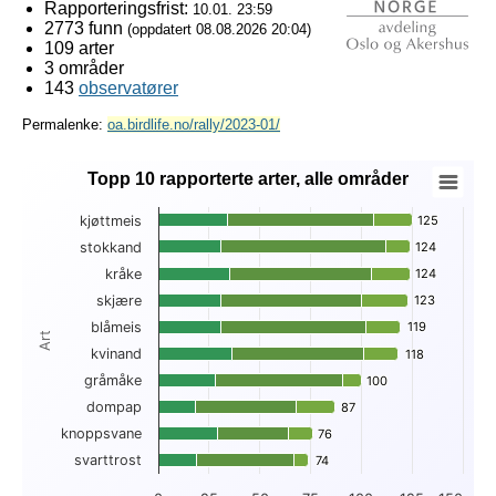
Rapporteringsfrist:
10.01. 23:59
2773 funn
(oppdatert
08.08.2026 20:04
)
109 arter
3 områder
143
observatører
Permalenke:
oa.birdlife.no/rally/2023-01/
Topp 10 rapporterte arter, alle områder
Topp 10 rapporterte arter, alle områder
kjøttmeis
125
125
Bar chart with 3 data series.
stokkand
124
124
View as data table, Topp 10 rapporterte arter, alle områder
kråke
124
124
The chart has 1 X axis displaying Art.
The chart has 1 Y axis displaying . Data ranges from 18 to 1
skjære
123
123
blåmeis
119
119
Art
kvinand
118
118
gråmåke
100
100
dompap
87
87
knoppsvane
76
76
svarttrost
74
74