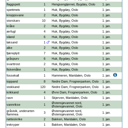
flaggspett
1
Hengsengtjernet, Bygdøy, Oslo
1. jan.
spettmeis
1
Huk, Bygdøy, Oslo
1. jan.
knoppsvane
2
Huk, Bygdøy, Oslo
1. jan.
storskarv
10
Huk, Bygdøy, Oslo
1. jan.
kråke
2
Huk, Bygdøy, Oslo
1. jan.
ærfugl
4
Huk, Bygdøy, Oslo
1. jan.
siland
6
Huk, Bygdøy, Oslo
1. jan.
laksand
1
Huk, Bygdøy, Oslo
1. jan.
alke
2
Huk, Bygdøy, Oslo
1. jan.
fjæreplytt
7
Huk, Bygdøy, Oslo
1. jan.
gråspurv
6
Huk, Bygdøy, Oslo
1. jan.
svarttrost
2
Huk, Bygdøy, Oslo
1. jan.
fiskemåke
1
Huk, Bygdøy, Oslo
1. jan.
fossekall
1
Hammeren, Maridalen, Oslo
1. jan.
toppand
8
Nedre Dam, Frognerparken, Oslo
1. jan.
stokkand
120
Nedre Dam, Frognerparken, Oslo
1. jan.
krikkand
4
Øvre Dam, Frognerparken, Oslo
1. jan.
ravn
1
Skjerven, Maridalen, Oslo
1. jan.
Østensjøvannet nord,
vannrikse
1
1. jan.
Østensjøvannet, Oslo
gråsisik, underarten
Østensjøvannet nord,
3
1. jan.
flammea
Østensjøvannet, Oslo
nøtteskrike
2
Bakken, Maridalen, Oslo
1. jan.
trekryper
1
Bakken, Maridalen, Oslo
1. jan.