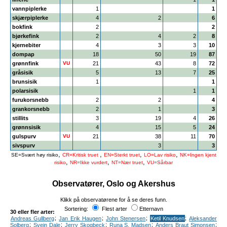
vannpiplerke
1
1
skjærpiplerke
4
2
6
bokfink
2
2
bjørkefink
2
4
2
8
kjernebiter
4
3
3
10
dompap
18
50
19
87
grønnfink
VU
21
43
8
72
gråsisik
5
13
7
25
brunsisik
1
1
polarsisik
1
1
furukorsnebb
2
2
4
grankorsnebb
2
1
3
stillits
3
19
4
26
grønnsisik
4
15
5
24
gulspurv
VU
21
38
11
70
sivspurv
3
3
,
,
,
,
SE=Svært høy risiko
CR=Kritisk truet
EN=Sterkt truet
LO=Lav risiko
NK=Ingen kjent
,
,
,
risiko
NR=Ikke vurdert
NT=Nær truet
VU=Sårbar
Observatører, Oslo og Akershus
Klikk på observatørene for å se deres funn.
Sortering:
Flest arter
Etternavn
30 eller fler arter:
;
;
;
;
Andreas Gullberg
Jan Erik Haugen
John Stenersen
Ketil Knudsen
Aleksander
;
;
;
;
;
Solberg
Svein Dale
Jerry Skogbeck
Runa S. Madsen
Anders Braut Simonsen