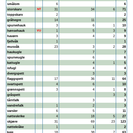
smålom
6
6
storskarv
NT
31
34
6
71
toppskarv
2
2
gråhegre
14
11
25
spurvehauk
3
6
1
10
hønsehauk
VU
1
5
3
9
havørn
3
4
2
9
fjellvåk
1
1
musvåk
23
3
2
28
haukugle
7
7
spurveugle
6
6
kattugle
4
1
5
isfugl
4
4
dvergspett
3
3
flaggspett
17
36
11
64
svartspett
4
6
10
grønnspett
3
4
1
8
gråspett
3
3
tårnfalk
3
3
vandrefalk
1
2
3
varsler
6
5
11
nøtteskrike
4
18
5
27
skjære
31
69
23
123
nøttekråke
1
1
2
kaie
18
38
7
63