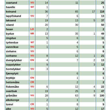
svartand
VU
14
11
25
havelle
NT
1
1
kvinand
36
65
17
118
lappfiskand
VU
7
6
13
laksand
19
13
5
37
siland
20
30
50
fasan
LO
2
2
bydue
NR
13
35
1
49
ringdue
5
6
11
tyrkerdue
NT
1
4
5
vannrikse
VU
1
5
6
sivhøne
VU
6
6
sothøne
VU
8
12
1
21
dvergdykker
EN
4
7
2
13
toppdykker
9
3
12
horndykker
VU
3
3
fjæreplytt
6
6
krykkje
EN
1
1
hettemåke
CR
2
2
fiskemåke
VU
6
12
4
22
svartbak
19
25
3
47
gråmåke
VU
28
63
9
100
alkekonge
2
1
3
lomvi
CR
1
8
9
alke
VU
5
12
17