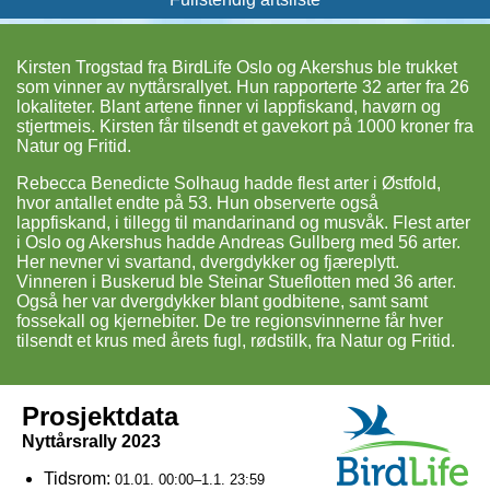
Kirsten Trogstad fra BirdLife Oslo og Akershus ble trukket
som vinner av nyttårsrallyet. Hun rapporterte 32 arter fra 26
lokaliteter. Blant artene finner vi lappfiskand, havørn og
stjertmeis. Kirsten får tilsendt et gavekort på 1000 kroner fra
Natur og Fritid.
Rebecca Benedicte Solhaug hadde flest arter i Østfold,
hvor antallet endte på 53. Hun observerte også
lappfiskand, i tillegg til mandarinand og musvåk. Flest arter
i Oslo og Akershus hadde Andreas Gullberg med 56 arter.
Her nevner vi svartand, dvergdykker og fjæreplytt.
Vinneren i Buskerud ble Steinar Stueflotten med 36 arter.
Også her var dvergdykker blant godbitene, samt samt
fossekall og kjernebiter. De tre regionsvinnerne får hver
tilsendt et krus med årets fugl, rødstilk, fra Natur og Fritid.
Prosjektdata
Nyttårsrally 2023
Tidsrom:
01.01. 00:00–1.1. 23:59