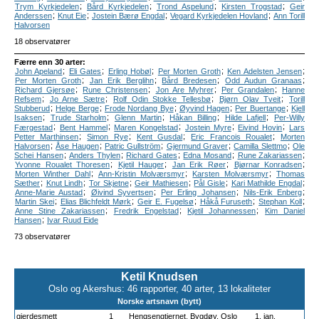
;
;
;
;
Trym Kyrkjedelen
Bård Kyrkjedelen
Trond Aspelund
Kirsten Trogstad
Geir
;
;
;
;
Anderssen
Knut Eie
Jostein Bærø Engdal
Vegard Kyrkjedelen Hovland
Ann Torill
Halvorsen
18 observatører
Færre enn 30 arter:
;
;
;
;
;
John Apeland
Eli Gates
Erling Hobøl
Per Morten Groth
Ken Adelsten Jensen
;
;
;
;
Per Morten Groth
Jan Erik Berglihn
Bård Bredesen
Odd Audun Granaas
;
;
;
;
Richard Gjersøe
Rune Christensen
Jon Are Myhrer
Per Grandalen
Hanne
;
;
;
;
Refsem
Jo Arne Sætre
Rolf Odin Stokke Tellesbø
Bjørn Olav Tveit
Torill
;
;
;
;
;
Stubberud
Helge Berge
Frode Nordang Bye
Øyvind Hagen
Per Buertange
Kjell
;
;
;
;
;
Isaksen
Trude Starholm
Glenn Martin
Håkan Billing
Hilde Lafjell
Per-Willy
;
;
;
;
;
Færgestad
Bent Hammel
Maren Kongelstad
Jostein Myre
Eivind Hovin
Lars
;
;
;
;
Petter Marthinsen
Simon Rye
Kent Gusdal
Eric Francois Roualet
Morten
;
;
;
;
;
Halvorsen
Åse Haugen
Patric Gullström
Gjermund Graver
Camilla Slettmo
Ole
;
;
;
;
;
Schei Hansen
Anders Thylen
Richard Gates
Edna Mosand
Rune Zakariassen
;
;
;
;
Yvonne Roualet Thoresen
Kjetil Hauger
Jan Erik Røer
Bjørnar Konradsen
;
;
;
Morten Winther Dahl
Ann-Kristin Molværsmyr
Karsten Molværsmyr
Thomas
;
;
;
;
;
;
Sæther
Knut Lindh
Tor Skjetne
Geir Mathiesen
Pål Gisle
Kari Mathilde Engdal
;
;
;
;
Anne-Marie Austad
Øivind Syvertsen
Per Erling Johansen
Nils-Erik Enberg
;
;
;
;
;
Martin Skei
Elias Blichfeldt Mørk
Geir E. Fugelsø
Håkå Furuseth
Stephan Koll
;
;
;
Anne Stine Zakariassen
Fredrik Engelstad
Kjetil Johannessen
Kim Daniel
;
Hansen
Ivar Ruud Eide
73 observatører
Ketil Knudsen
Oslo og Akershus: 46 rapporter, 40 arter, 13 lokaliteter
Norske artsnavn (bytt)
gjerdesmett
1
Hengsengtjernet, Bygdøy, Oslo
1. jan.