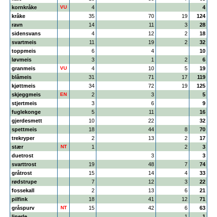
kornkråke
VU
4
4
kråke
35
70
19
124
ravn
14
11
3
28
sidensvans
4
12
2
18
svartmeis
11
19
2
32
toppmeis
6
4
10
løvmeis
3
1
2
6
granmeis
VU
4
10
5
19
blåmeis
31
71
17
119
kjøttmeis
34
72
19
125
skjeggmeis
EN
2
3
5
stjertmeis
3
6
9
fuglekonge
5
11
16
gjerdesmett
10
22
32
spettmeis
18
44
8
70
trekryper
2
13
2
17
stær
NT
1
2
3
duetrost
3
3
svarttrost
19
48
7
74
gråtrost
15
14
4
33
rødstrupe
7
12
3
22
fossekall
2
13
6
21
pilfink
18
41
12
71
gråspurv
NT
15
42
6
63
linerle
1
1