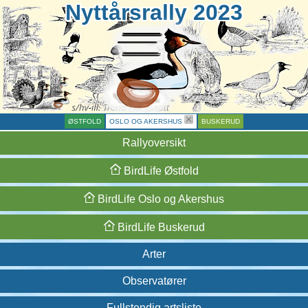
Nyttårsrally 2023
ØSTFOLD
OSLO OG AKERSHUS
BUSKERUD
Rallyoversikt
BirdLife
Østfold
BirdLife
Oslo og
Akershus
BirdLife
Buskerud
Arter
Observatører
Fullstendig artsliste