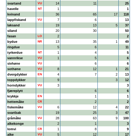
svartand
VU
14
11
25
havelle
NT
1
1
kvinand
36
65
17
118
lappfiskand
VU
7
6
13
laksand
19
13
5
37
siland
20
30
50
fasan
LO
2
2
bydue
NR
13
35
1
49
ringdue
5
6
11
tyrkerdue
NT
1
4
5
vannrikse
VU
1
5
6
sivhøne
VU
6
6
sothøne
VU
8
12
1
21
dvergdykker
EN
4
7
2
13
toppdykker
9
3
12
horndykker
VU
3
3
fjæreplytt
6
6
krykkje
EN
1
1
hettemåke
CR
2
2
fiskemåke
VU
6
12
4
22
svartbak
19
25
3
47
gråmåke
VU
28
63
9
100
alkekonge
2
1
3
lomvi
CR
1
8
9
alke
VU
5
12
17