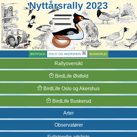
Nyttårsrally 2023
ØSTFOLD
OSLO OG AKERSHUS
BUSKERUD
Rallyoversikt
BirdLife
Østfold
BirdLife
Oslo og
Akershus
BirdLife
Buskerud
Arter
Observatører
Fullstendig artsliste