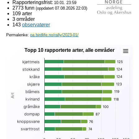
Rapporteringsfrist:
10.01. 23:59
2773 funn
(oppdatert
07.08.2026 22:03
)
109 arter
3 områder
143
observatører
Permalenke:
oa.birdlife.no/rally/2023-01/
Topp 10 rapporterte arter, alle områder
Topp 10 rapporterte arter, alle områder
kjøttmeis
125
125
Bar chart with 3 data series.
stokkand
124
124
View as data table, Topp 10 rapporterte arter, alle områder
kråke
124
124
The chart has 1 X axis displaying Art.
The chart has 1 Y axis displaying . Data ranges from 18 to 1
skjære
123
123
blåmeis
119
119
Art
kvinand
118
118
gråmåke
100
100
dompap
87
87
knoppsvane
76
76
svarttrost
74
74