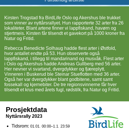
Kirsten Trogstad fra BirdLife Oslo og Akershus ble trukket
som vinner av nyttårsrallyet. Hun rapporterte 32 arter fra 26
lokaliteter. Blant artene finner vi lappfiskand, havørn og
stjertmeis. Kirsten får tilsendt et gavekort på 1000 kroner fra
Natur og Fritid.
Rebecca Benedicte Solhaug hadde flest arter i Østfold,
hvor antallet endte på 53. Hun observerte også
lappfiskand, i tillegg til mandarinand og musvåk. Flest arter
i Oslo og Akershus hadde Andreas Gullberg med 56 arter.
Her nevner vi svartand, dvergdykker og fjæreplytt.
Vinneren i Buskerud ble Steinar Stueflotten med 36 arter.
Også her var dvergdykker blant godbitene, samt samt
fossekall og kjernebiter. De tre regionsvinnerne får hver
tilsendt et krus med årets fugl, rødstilk, fra Natur og Fritid.
Prosjektdata
Nyttårsrally 2023
Tidsrom:
01.01. 00:00–1.1. 23:59