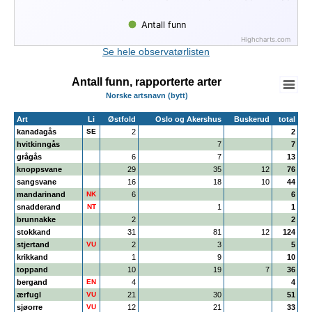
Antall funn
Highcharts.com
End of interactive chart.
Se hele observatørlisten
Antall funn, rapporterte arter
Norske artsnavn (bytt)
Art
Li
Østfold
Oslo og Akershus
Buskerud
total
kanadagås
SE
2
2
hvitkinngås
7
7
grågås
6
7
13
knoppsvane
29
35
12
76
sangsvane
16
18
10
44
mandarinand
NK
6
6
snadderand
NT
1
1
brunnakke
2
2
stokkand
31
81
12
124
stjertand
VU
2
3
5
krikkand
1
9
10
toppand
10
19
7
36
bergand
EN
4
4
ærfugl
VU
21
30
51
sjøorre
VU
12
21
33