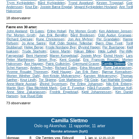
;
;
;
;
Trym Kyrkjedelen
Bård Kyrkjedelen
Trond Aspelund
Kirsten Trogstad
Geir
;
;
;
;
Anderssen
Knut Eie
Jostein Bærø Engdal
Vegard Kyrkjedelen Hovland
Ann Torill
Halvorsen
18 observatører
Færre enn 30 arter:
;
;
;
;
;
John Apeland
Eli Gates
Erling Hobøl
Per Morten Groth
Ken Adelsten Jensen
;
;
;
;
Per Morten Groth
Jan Erik Berglihn
Bård Bredesen
Odd Audun Granaas
;
;
;
;
Richard Gjersøe
Rune Christensen
Jon Are Myhrer
Per Grandalen
Hanne
;
;
;
;
Refsem
Jo Arne Sætre
Rolf Odin Stokke Tellesbø
Bjørn Olav Tveit
Torill
;
;
;
;
;
Stubberud
Helge Berge
Frode Nordang Bye
Øyvind Hagen
Per Buertange
Kjell
;
;
;
;
;
Isaksen
Trude Starholm
Glenn Martin
Håkan Billing
Hilde Lafjell
Per-Willy
;
;
;
;
;
Færgestad
Bent Hammel
Maren Kongelstad
Jostein Myre
Eivind Hovin
Lars
;
;
;
;
Petter Marthinsen
Simon Rye
Kent Gusdal
Eric Francois Roualet
Morten
;
;
;
;
;
Halvorsen
Åse Haugen
Patric Gullström
Gjermund Graver
Camilla Slettmo
Ole
;
;
;
;
;
Schei Hansen
Anders Thylen
Richard Gates
Edna Mosand
Rune Zakariassen
;
;
;
;
Yvonne Roualet Thoresen
Kjetil Hauger
Jan Erik Røer
Bjørnar Konradsen
;
;
;
Morten Winther Dahl
Ann-Kristin Molværsmyr
Karsten Molværsmyr
Thomas
;
;
;
;
;
;
Sæther
Knut Lindh
Tor Skjetne
Geir Mathiesen
Pål Gisle
Kari Mathilde Engdal
;
;
;
;
Anne-Marie Austad
Øivind Syvertsen
Per Erling Johansen
Nils-Erik Enberg
;
;
;
;
;
Martin Skei
Elias Blichfeldt Mørk
Geir E. Fugelsø
Håkå Furuseth
Stephan Koll
;
;
;
Anne Stine Zakariassen
Fredrik Engelstad
Kjetil Johannessen
Kim Daniel
;
Hansen
Ivar Ruud Eide
73 observatører
Camilla Slettmo
Oslo og Akershus: 11 rapporter, 11 arter
Norske artsnavn (bytt)
dompap
8
Ole Tømtes veg, Eidsvoll
1. jan.
kl. 12:20–13:20