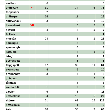
smålom
6
6
storskarv
NT
31
34
6
71
toppskarv
2
2
gråhegre
14
11
25
spurvehauk
3
6
1
10
hønsehauk
VU
1
5
3
9
havørn
3
4
2
9
fjellvåk
1
1
musvåk
23
3
2
28
haukugle
7
7
spurveugle
6
6
kattugle
4
1
5
isfugl
4
4
dvergspett
3
3
flaggspett
17
36
11
64
svartspett
4
6
10
grønnspett
3
4
1
8
gråspett
3
3
tårnfalk
3
3
vandrefalk
1
2
3
varsler
6
5
11
nøtteskrike
4
18
5
27
skjære
31
69
23
123
nøttekråke
1
1
2
kaie
18
38
7
63