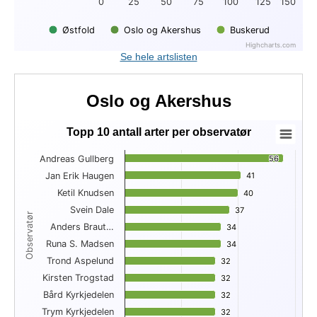
0
25
50
75
100
125
150
Østfold
Oslo og Akershus
Buskerud
Highcharts.com
End of interactive chart.
Se hele artslisten
Oslo og Akershus
Topp 10 antall arter per observatør
Topp 10 antall arter per observatør
Andreas Gullberg
56
56
Bar chart with 10 bars.
Jan Erik Haugen
41
41
View as data table, Topp 10 antall arter per observatør
Ketil Knudsen
The chart has 1 X axis displaying Observatør.
40
40
The chart has 1 Y axis displaying . Data ranges from 32 to 56
Svein Dale
37
37
Observatør
Anders Braut…
34
34
Runa S. Madsen
34
34
Trond Aspelund
32
32
Kirsten Trogstad
32
32
Bård Kyrkjedelen
32
32
Trym Kyrkjedelen
32
32