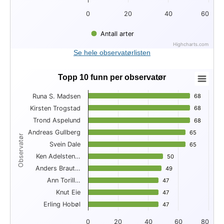
0
20
40
60
Antall arter
Highcharts.com
End of interactive chart.
Se hele observatørlisten
Topp 10 funn per observatør
Topp 10 funn per observatør
Runa S. Madsen
68
68
Bar chart with 10 bars.
Kirsten Trogstad
68
68
View as data table, Topp 10 funn per observatør
Trond Aspelund
The chart has 1 X axis displaying Observatør.
68
68
The chart has 1 Y axis displaying . Data ranges from 47 to 68
Andreas Gullberg
65
65
Observatør
Svein Dale
65
65
Ken Adelsten…
50
50
Anders Braut…
49
49
Ann Torill…
47
47
Knut Eie
47
47
Erling Hobøl
47
47
0
20
40
60
80