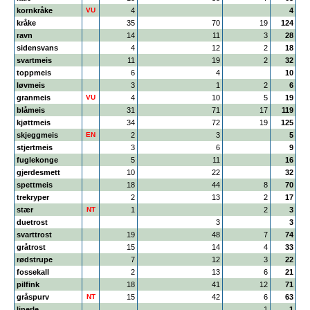
kornkråke
VU
4
4
kråke
35
70
19
124
ravn
14
11
3
28
sidensvans
4
12
2
18
svartmeis
11
19
2
32
toppmeis
6
4
10
løvmeis
3
1
2
6
granmeis
VU
4
10
5
19
blåmeis
31
71
17
119
kjøttmeis
34
72
19
125
skjeggmeis
EN
2
3
5
stjertmeis
3
6
9
fuglekonge
5
11
16
gjerdesmett
10
22
32
spettmeis
18
44
8
70
trekryper
2
13
2
17
stær
NT
1
2
3
duetrost
3
3
svarttrost
19
48
7
74
gråtrost
15
14
4
33
rødstrupe
7
12
3
22
fossekall
2
13
6
21
pilfink
18
41
12
71
gråspurv
NT
15
42
6
63
linerle
1
1