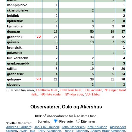
vannpiplerke
1
1
skjærpiplerke
4
2
6
bokfink
2
2
bjørkefink
2
4
2
8
kjernebiter
4
3
3
10
dompap
18
50
19
87
grønnfink
VU
21
43
8
72
gråsisik
5
13
7
25
brunsisik
1
1
polarsisik
1
1
furukorsnebb
2
2
4
grankorsnebb
2
1
3
stillits
3
19
4
26
grønnsisik
4
15
5
24
gulspurv
VU
21
38
11
70
sivspurv
3
3
,
,
,
,
SE=Svært høy risiko
CR=Kritisk truet
EN=Sterkt truet
LO=Lav risiko
NK=Ingen kjent
,
,
,
risiko
NR=Ikke vurdert
NT=Nær truet
VU=Sårbar
Observatører, Oslo og Akershus
Klikk på observatørene for å se deres funn.
Sortering:
Flest arter
Etternavn
30 eller fler arter:
;
;
;
;
Andreas Gullberg
Jan Erik Haugen
John Stenersen
Ketil Knudsen
Aleksander
;
;
;
;
;
Solberg
Svein Dale
Jerry Skogbeck
Runa S. Madsen
Anders Braut Simonsen