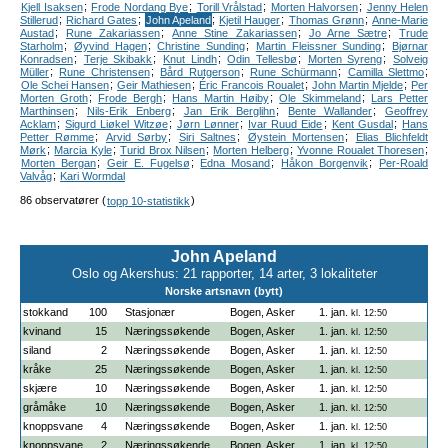
;
;
;
;
Kjell Isaksen
Frode Nordang Bye
Torill Vrålstad
Morten Halvorsen
Jenny Helen
;
;
;
;
;
Stillerud
Richard Gates
John Apeland
Kjetil Hauger
Thomas Grønn
Anne-Marie
;
;
;
;
Austad
Rune Zakariassen
Anne Stine Zakariassen
Jo Arne Sætre
Trude
;
;
;
;
Starholm
Øyvind Hagen
Christine Sunding
Martin Fleissner Sunding
Bjørnar
;
;
;
;
;
Konradsen
Terje Skibakk
Knut Lindh
Odin Tellesbø
Morten Syreng
Solveig
;
;
;
;
;
Müller
Rune Christensen
Bård Rutgerson
Rune Schürmann
Camilla Slettmo
;
;
;
;
Ole Schei Hansen
Geir Mathiesen
Éric Francois Roualet
John Martin Mjelde
Per
;
;
;
;
Morten Groth
Frode Bergh
Hans Martin Høiby
Ole Skimmeland
Lars Petter
;
;
;
;
Marthinsen
Nils-Erik Enberg
Jan Erik Berglihn
Bente Wallander
Geoffrey
;
;
;
;
;
Acklam
Sigurd Liøkel Witzøe
Jørn Lønner
Ivar Ruud Eide
Kent Gusdal
Hans
;
;
;
;
Petter Rømme
Arvid Sørby
Siri Saltnes
Øystein Mortensen
Elias Blichfeldt
;
;
;
;
;
Mørk
Marcia Kyle
Turid Brox Nilsen
Morten Helberg
Yvonne Roualet Thoresen
;
;
;
;
Morten Bergan
Geir E. Fugelsø
Edna Mosand
Håkon Borgenvik
Per-Roald
;
Valvåg
Kari Wormdal
86 observatører (
)
topp 10-statistikk
John Apeland
Oslo og Akershus: 21 rapporter, 14 arter, 3 lokaliteter
Norske artsnavn (bytt)
stokkand
100
Stasjonær
Bogen, Asker
1. jan.
kl. 12:50
kvinand
15
Næringssøkende
Bogen, Asker
1. jan.
kl. 12:50
siland
2
Næringssøkende
Bogen, Asker
1. jan.
kl. 12:50
kråke
25
Næringssøkende
Bogen, Asker
1. jan.
kl. 12:50
skjære
10
Næringssøkende
Bogen, Asker
1. jan.
kl. 12:50
gråmåke
10
Næringssøkende
Bogen, Asker
1. jan.
kl. 12:50
knoppsvane
4
Næringssøkende
Bogen, Asker
1. jan.
kl. 12:50
knoppsvane
2
Næringssøkende
Bogen, Asker
1. jan.
kl. 12:50