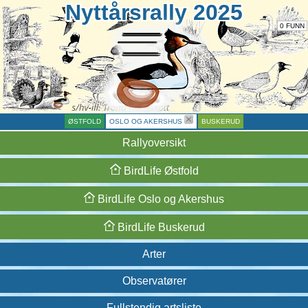
Nyttårsrally 2025
0 FUNN
ØSTFOLD
OSLO OG AKERSHUS
BUSKERUD
Rallyoversikt
BirdLife
Østfold
BirdLife
Oslo og
Akershus
BirdLife
Buskerud
Arter
Observatører
Fullstendig artsliste