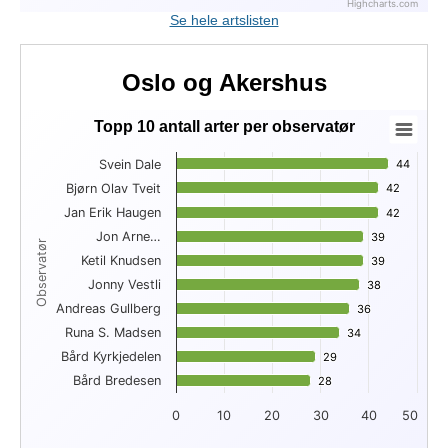
Highcharts.com
End of interactive chart.
Se hele artslisten
Oslo og Akershus
Topp 10 antall arter per observatør
Topp 10 antall arter per observatør
Svein Dale
44
44
Bar chart with 10 bars.
Bjørn Olav Tveit
42
42
View as data table, Topp 10 antall arter per observatør
Jan Erik Haugen
The chart has 1 X axis displaying Observatør.
42
42
The chart has 1 Y axis displaying . Data ranges from 28 to 44
Jon Arne…
39
39
Observatør
Ketil Knudsen
39
39
Jonny Vestli
38
38
Andreas Gullberg
36
36
Runa S. Madsen
34
34
Bård Kyrkjedelen
29
29
Bård Bredesen
28
28
0
10
20
30
40
50