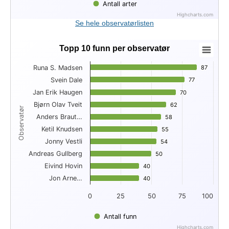
Antall arter
Highcharts.com
End of interactive chart.
Se hele observatørlisten
Topp 10 funn per observatør
Topp 10 funn per observatør
Runa S. Madsen
87
87
Bar chart with 10 bars.
Svein Dale
77
77
View as data table, Topp 10 funn per observatør
Jan Erik Haugen
The chart has 1 X axis displaying Observatør.
70
70
The chart has 1 Y axis displaying . Data ranges from 40 to 87
Bjørn Olav Tveit
62
62
Observatør
Anders Braut…
58
58
Ketil Knudsen
55
55
Jonny Vestli
54
54
Andreas Gullberg
50
50
Eivind Hovin
40
40
Jon Arne…
40
40
0
25
50
75
100
Antall funn
Highcharts.com