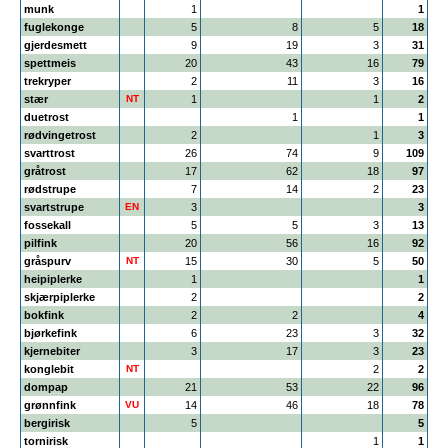
munk
1
1
fuglekonge
5
8
5
18
gjerdesmett
9
19
3
31
spettmeis
20
43
16
79
trekryper
2
11
3
16
stær
NT
1
1
2
duetrost
1
1
rødvingetrost
2
1
3
svarttrost
26
74
9
109
gråtrost
17
62
18
97
rødstrupe
7
14
2
23
svartstrupe
EN
3
3
fossekall
5
5
3
13
pilfink
20
56
16
92
gråspurv
NT
15
30
5
50
heipiplerke
1
1
skjærpiplerke
2
2
bokfink
2
2
4
bjørkefink
6
23
3
32
kjernebiter
3
17
3
23
konglebit
NT
2
2
dompap
21
53
22
96
grønnfink
VU
14
46
18
78
bergirisk
5
5
tornirisk
1
1