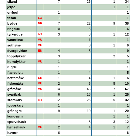
siland
7
26
1
34
jerpe
1
1
orrfugl
1
1
fasan
LO
1
1
bydue
NR
7
22
9
38
ringdue
10
6
16
tyrkerdue
NT
3
8
1
12
vannrikse
VU
1
1
sothøne
VU
8
1
9
dvergdykker
EN
4
5
9
toppdykker
3
2
5
horndykker
VU
1
1
rugde
1
1
fjæreplytt
1
4
5
hettemåke
CR
1
4
1
6
fiskemåke
VU
2
3
5
10
gråmåke
VU
14
46
7
67
svartbak
6
18
1
25
storskarv
NT
12
25
5
42
toppskarv
1
1
gråhegre
9
10
1
20
kongeørn
1
1
spurvehauk
1
8
3
12
hønsehauk
VU
2
4
1
7
havørn
6
6