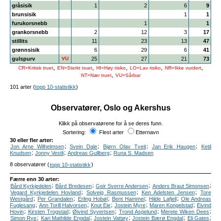
gråsisik
1
2
6
9
brunsisik
1
1
furukorsnebb
1
1
grankorsnebb
2
12
3
17
stillits
11
23
13
47
grønnsisik
6
29
6
41
gulspurv
VU
25
27
21
73
,
,
,
,
,
CR=Kritisk truet
EN=Sterkt truet
HI=Høy risiko
LO=Lav risiko
NR=Ikke vurdert
,
NT=Nær truet
VU=Sårbar
101 arter (
topp 10-statistikk
)
Observatører, Oslo og Akershus
Klikk på observatørene for å se deres funn.
Sortering:
Flest arter
Etternavn
30 eller fler arter:
;
;
;
;
Jon Arne Wilhelmsen
Svein Dale
Bjørn Olav Tveit
Jan Erik Haugen
Ketil
;
;
;
Knudsen
Jonny Vestli
Andreas Gullberg
Runa S. Madsen
8 observatører (
)
topp 10-statistikk
Færre enn 30 arter:
;
;
;
;
Bård Kyrkjedelen
Bård Bredesen
Geir Sverre Andersen
Anders Braut Simonsen
;
;
;
Vegard Kyrkjedelen Hovland
Solveig Rasmussen
Ken Adelsten Jensen
Tore
;
;
;
;
;
Westgård
Per Grandalen
Erling Hobøl
Bent Hammel
Hilde Lafjell
Ole Andreas
;
;
;
;
;
Fuglesang
Ann Torill Halvorsen
Knut Eie
Jostein Myre
Maren Kongelstad
Eivind
;
;
;
;
;
Hovin
Kirsten Trogstad
Øivind Syvertsen
Trond Aspelund
Merete Wiken Dees
;
;
;
;
;
Simon Rye
Kari Mathilde Engdal
Jostein Vattøy
Jostein Bærø Engdal
Eli Gates