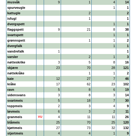
musvåk
9
1
4
14
spurveugle
1
1
kattugle
2
2
isfugl
1
1
dvergspett
1
1
flaggspett
9
21
8
38
svartspett
1
1
grønnspett
1
1
2
dvergfalk
1
1
vandrefalk
1
1
varsler
2
1
3
nøtteskrike
3
5
8
16
skjære
23
70
28
121
nøttekråke
1
1
2
kaie
12
27
7
46
kråke
17
62
23
102
ravn
5
8
6
19
sidensvans
3
8
3
14
svartmeis
5
18
7
30
toppmeis
2
3
4
9
løvmeis
6
3
2
11
granmeis
VU
4
11
11
26
blåmeis
25
70
25
120
kjøttmeis
27
73
32
132
stjertmeis
4
4
1
9