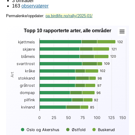
3 områder
163
observatører
Permalenke/oppdater:
oa.birdlife.no/rally/2025-01/
Topp 10 rapporterte arter, alle områder
Topp 10 rapporterte arter, alle områder
kjøttmeis
132
132
Bar chart with 3 data series.
skjære
121
121
View as data table, Topp 10 rapporterte arter, alle områder
blåmeis
120
120
The chart has 1 X axis displaying Art.
The chart has 1 Y axis displaying . Data ranges from 46 to 1
svarttrost
109
109
kråke
102
102
Art
stokkand
98
98
gråtrost
97
97
dompap
96
96
pilfink
92
92
kvinand
85
85
0
25
50
75
100
125
150
Oslo og Akershus
Østfold
Buskerud