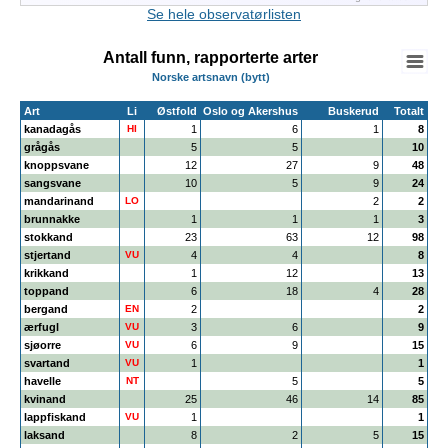
End of interactive chart.
Se hele observatørlisten
Antall funn, rapporterte arter
Norske artsnavn (bytt)
Art
Li
Østfold
Oslo og Akershus
Buskerud
Totalt
kanadagås
HI
1
6
1
8
grågås
5
5
10
knoppsvane
12
27
9
48
sangsvane
10
5
9
24
mandarinand
LO
2
2
brunnakke
1
1
1
3
stokkand
23
63
12
98
stjertand
VU
4
4
8
krikkand
1
12
13
toppand
6
18
4
28
bergand
EN
2
2
ærfugl
VU
3
6
9
sjøorre
VU
6
9
15
svartand
VU
1
1
havelle
NT
5
5
kvinand
25
46
14
85
lappfiskand
VU
1
1
laksand
8
2
5
15