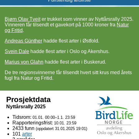
Bjørn Olav Tveit
er trukket som vinner av Nyttårsrally 2025.
Vinneren får til­sendt et gave­kort på 1000 kroner fra
Natur
og Fritid
.
Andreas Günther
hadde flest arter i Østfold.
Svein Dale
hadde flest arter i Oslo og Akershus.
Marius von Glahn
hadde flest arter i Buskerud.
De tre regionsvinnerne får tilsendt hvert sitt krus med årets
fugl fra Natur og Fritid.
Prosjektdata
Nyttårsrally 2025
Tidsrom:
01.01. 00:00–1.1. 23:59
Rapporteringsfrist:
10.01. 23:59
2433 funn
(oppdatert
31.01.2025 19:01
)
101
arter