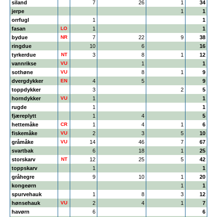
siland
7
26
1
34
jerpe
1
1
orrfugl
1
1
fasan
LO
1
1
bydue
NR
7
22
9
38
ringdue
10
6
16
tyrkerdue
NT
3
8
1
12
vannrikse
VU
1
1
sothøne
VU
8
1
9
dvergdykker
EN
4
5
9
toppdykker
3
2
5
horndykker
VU
1
1
rugde
1
1
fjæreplytt
1
4
5
hettemåke
CR
1
4
1
6
fiskemåke
VU
2
3
5
10
gråmåke
VU
14
46
7
67
svartbak
6
18
1
25
storskarv
NT
12
25
5
42
toppskarv
1
1
gråhegre
9
10
1
20
kongeørn
1
1
spurvehauk
1
8
3
12
hønsehauk
VU
2
4
1
7
havørn
6
6