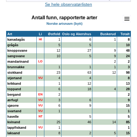
End of interactive chart.
Se hele observatørlisten
Antall funn, rapporterte arter
Norske artsnavn (bytt)
Art
Li
Østfold
Oslo og Akershus
Buskerud
Totalt
kanadagås
HI
1
6
1
8
grågås
5
5
10
knoppsvane
12
27
9
48
sangsvane
10
5
9
24
mandarinand
LO
2
2
brunnakke
1
1
1
3
stokkand
23
63
12
98
stjertand
VU
4
4
8
krikkand
1
12
13
toppand
6
18
4
28
bergand
EN
2
2
ærfugl
VU
3
6
9
sjøorre
VU
6
9
15
svartand
VU
1
1
havelle
NT
5
5
kvinand
25
46
14
85
lappfiskand
VU
1
1
laksand
8
2
5
15