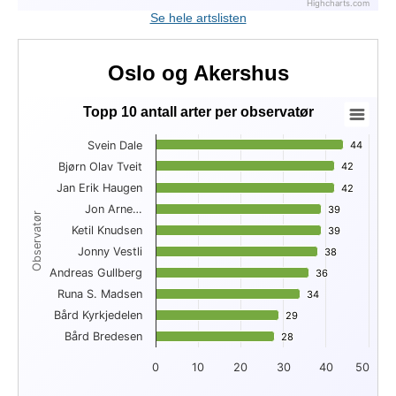
Highcharts.com
End of interactive chart.
Se hele artslisten
Oslo og Akershus
Topp 10 antall arter per observatør
Topp 10 antall arter per observatør
Svein Dale
44
44
Bar chart with 10 bars.
Bjørn Olav Tveit
42
42
View as data table, Topp 10 antall arter per observatør
Jan Erik Haugen
The chart has 1 X axis displaying Observatør.
42
42
The chart has 1 Y axis displaying . Data ranges from 28 to 44
Jon Arne…
39
39
Observatør
Ketil Knudsen
39
39
Jonny Vestli
38
38
Andreas Gullberg
36
36
Runa S. Madsen
34
34
Bård Kyrkjedelen
29
29
Bård Bredesen
28
28
0
10
20
30
40
50