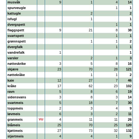
musvåk
9
1
4
14
spurveugle
1
1
kattugle
2
2
isfugl
1
1
dvergspett
1
1
flaggspett
9
21
8
38
svartspett
1
1
grønnspett
1
1
2
dvergfalk
1
1
vandrefalk
1
1
varsler
2
1
3
nøtteskrike
3
5
8
16
skjære
23
70
28
121
nøttekråke
1
1
2
kaie
12
27
7
46
kråke
17
62
23
102
ravn
5
8
6
19
sidensvans
3
8
3
14
svartmeis
5
18
7
30
toppmeis
2
3
4
9
løvmeis
6
3
2
11
granmeis
VU
4
11
11
26
blåmeis
25
70
25
120
kjøttmeis
27
73
32
132
stjertmeis
4
4
1
9