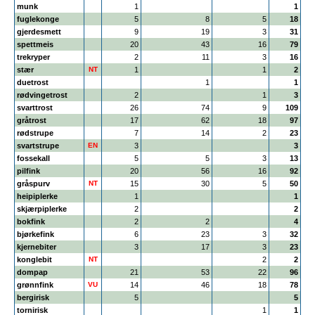
munk
1
1
fuglekonge
5
8
5
18
gjerdesmett
9
19
3
31
spettmeis
20
43
16
79
trekryper
2
11
3
16
stær
NT
1
1
2
duetrost
1
1
rødvingetrost
2
1
3
svarttrost
26
74
9
109
gråtrost
17
62
18
97
rødstrupe
7
14
2
23
svartstrupe
EN
3
3
fossekall
5
5
3
13
pilfink
20
56
16
92
gråspurv
NT
15
30
5
50
heipiplerke
1
1
skjærpiplerke
2
2
bokfink
2
2
4
bjørkefink
6
23
3
32
kjernebiter
3
17
3
23
konglebit
NT
2
2
dompap
21
53
22
96
grønnfink
VU
14
46
18
78
bergirisk
5
5
tornirisk
1
1