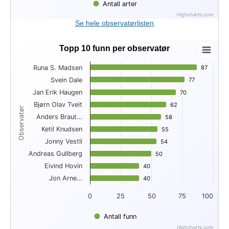
Antall arter
Highcharts.com
End of interactive chart.
Se hele observatørlisten
Topp 10 funn per observatør
Topp 10 funn per observatør
Runa S. Madsen
87
87
Bar chart with 10 bars.
Svein Dale
77
77
View as data table, Topp 10 funn per observatør
Jan Erik Haugen
The chart has 1 X axis displaying Observatør.
70
70
The chart has 1 Y axis displaying . Data ranges from 40 to 87
Bjørn Olav Tveit
62
62
Observatør
Anders Braut…
58
58
Ketil Knudsen
55
55
Jonny Vestli
54
54
Andreas Gullberg
50
50
Eivind Hovin
40
40
Jon Arne…
40
40
0
25
50
75
100
Antall funn
Highcharts.com