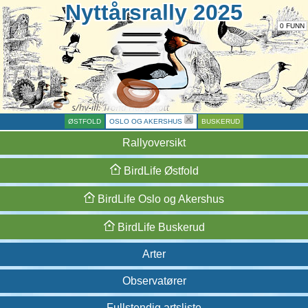
Nyttårsrally 2025
0 FUNN
ØSTFOLD
OSLO OG AKERSHUS
BUSKERUD
Rallyoversikt
BirdLife
Østfold
BirdLife
Oslo og
Akershus
BirdLife
Buskerud
Arter
Observatører
Fullstendig artsliste