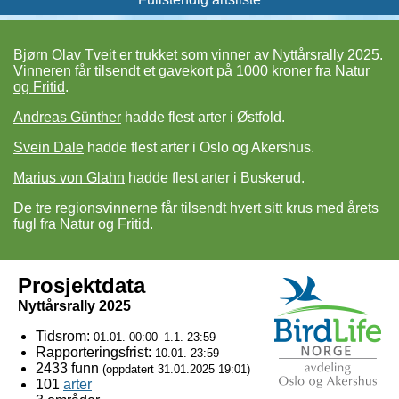
Bjørn Olav Tveit
er trukket som vinner av Nyttårsrally 2025.
Vinneren får til­sendt et gave­kort på 1000 kroner fra
Natur
og Fritid
.
Andreas Günther
hadde flest arter i Østfold.
Svein Dale
hadde flest arter i Oslo og Akershus.
Marius von Glahn
hadde flest arter i Buskerud.
De tre regionsvinnerne får tilsendt hvert sitt krus med årets
fugl fra Natur og Fritid.
Prosjektdata
Nyttårsrally 2025
Tidsrom:
01.01. 00:00–1.1. 23:59
Rapporteringsfrist:
10.01. 23:59
2433 funn
(oppdatert
31.01.2025 19:01
)
101
arter