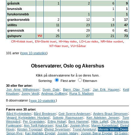
gråsisik
1
2
6
9
brunsisik
1
1
furukorsnebb
1
1
grankorsnebb
2
12
3
17
stillits
11
23
13
47
grønnsisik
6
29
6
41
gulspurv
VU
25
27
21
73
,
,
,
,
,
CR=Kritisk truet
EN=Sterkt truet
HI=Høy risiko
LO=Lav risiko
NR=Ikke vurdert
,
NT=Nær truet
VU=Sårbar
101 arter (
topp 10-statistikk
)
Observatører, Oslo og Akershus
Klikk på observatørene for å se deres funn.
Sortering:
Flest arter
Etternavn
30 eller fler arter:
;
;
;
;
Jon Arne Wilhelmsen
Svein Dale
Bjørn Olav Tveit
Jan Erik Haugen
Ketil
;
;
;
Knudsen
Jonny Vestli
Andreas Gullberg
Runa S. Madsen
8 observatører (
)
topp 10-statistikk
Færre enn 30 arter:
;
;
;
;
Bård Kyrkjedelen
Bård Bredesen
Geir Sverre Andersen
Anders Braut Simonsen
;
;
;
Vegard Kyrkjedelen Hovland
Solveig Rasmussen
Ken Adelsten Jensen
Tore
;
;
;
;
;
Westgård
Per Grandalen
Erling Hobøl
Bent Hammel
Hilde Lafjell
Ole Andreas
;
;
;
;
;
Fuglesang
Ann Torill Halvorsen
Knut Eie
Jostein Myre
Maren Kongelstad
Eivind
;
;
;
;
;
Hovin
Kirsten Trogstad
Øivind Syvertsen
Trond Aspelund
Merete Wiken Dees
;
;
;
;
;
Simon Rye
Kari Mathilde Engdal
Jostein Vattøy
Jostein Bærø Engdal
Eli Gates