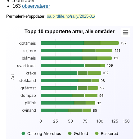
3 områder
163
observatører
Permalenke/oppdater:
oa.birdlife.no/rally/2025-01/
Topp 10 rapporterte arter, alle områder
Topp 10 rapporterte arter, alle områder
kjøttmeis
132
132
Bar chart with 3 data series.
skjære
121
121
View as data table, Topp 10 rapporterte arter, alle områder
blåmeis
120
120
The chart has 1 X axis displaying Art.
The chart has 1 Y axis displaying . Data ranges from 46 to 1
svarttrost
109
109
kråke
102
102
Art
stokkand
98
98
gråtrost
97
97
dompap
96
96
pilfink
92
92
kvinand
85
85
0
25
50
75
100
125
150
Oslo og Akershus
Østfold
Buskerud