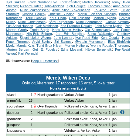
;
;
;
;
Kjell Isaksen
Frode Nordang Bye
Torill Vrålstad
Morten Halvorsen
Jenny Helen
;
;
;
;
;
Stillerud
Richard Gates
John Apeland
Kjetil Hauger
Thomas Grønn
Anne-Marie
;
;
;
;
Austad
Rune Zakariassen
Anne Stine Zakariassen
Jo Arne Sætre
Trude
;
;
;
;
Starholm
Øyvind Hagen
Christine Sunding
Martin Fleissner Sunding
Bjørnar
;
;
;
;
;
Konradsen
Terje Skibakk
Knut Lindh
Odin Tellesbø
Morten Syreng
Solveig
;
;
;
;
;
Müller
Rune Christensen
Bård Rutgerson
Rune Schürmann
Camilla Slettmo
;
;
;
;
Ole Schei Hansen
Geir Mathiesen
Éric Francois Roualet
John Martin Mjelde
Per
;
;
;
;
Morten Groth
Frode Bergh
Hans Martin Høiby
Ole Skimmeland
Lars Petter
;
;
;
;
Marthinsen
Nils-Erik Enberg
Jan Erik Berglihn
Bente Wallander
Geoffrey
;
;
;
;
;
Acklam
Sigurd Liøkel Witzøe
Jørn Lønner
Ivar Ruud Eide
Kent Gusdal
Hans
;
;
;
;
Petter Rømme
Arvid Sørby
Siri Saltnes
Øystein Mortensen
Elias Blichfeldt
;
;
;
;
;
Mørk
Marcia Kyle
Turid Brox Nilsen
Morten Helberg
Yvonne Roualet Thoresen
;
;
;
;
Morten Bergan
Geir E. Fugelsø
Edna Mosand
Håkon Borgenvik
Per-Roald
;
Valvåg
Kari Wormdal
86 observatører (
)
topp 10-statistikk
Merete Wiken Dees
Oslo og Akershus: 17 rapporter, 16 arter, 5 lokaliteter
Norske artsnavn (bytt)
siland
1
Næringssøkende
Verket, Asker
1. jan.
grønnfink
25
Verket, Asker
1. jan.
spurvehauk
1
Overflygende
Folkestad skole, Kana, Asker
1. jan.
duetrost
2
Næringssøkende
Folkestad skole, Kana, Asker
1. jan.
grønnfink
2
Folkestad skole, Kana, Asker
1. jan.
gulspurv
1
Folkestad skole, Kana, Asker
1. jan.
knoppsvane
4
Vollebukta, Verket, Asker
1. jan.